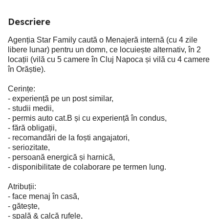
Descriere
Agenția Star Family caută o Menajeră internă (cu 4 zile
libere lunar) pentru un domn, ce locuiește alternativ, în 2
locații (vilă cu 5 camere în Cluj Napoca și vilă cu 4 camere
în Orăștie).
Cerințe:
- experiență pe un post similar,
- studii medii,
- permis auto cat.B și cu experiență în condus,
- fără obligații,
- recomandări de la foști angajatori,
- seriozitate,
- persoană energică și harnică,
- disponibilitate de colaborare pe termen lung.
Atribuții:
- face menaj în casă,
- gătește,
- spală & calcă rufele,