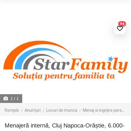
94
1
/ 1
Romjob
Anunțuri
Locuri de munca
Menaj si ingrijire persoane
Menajeră internă, Cluj Napoca-Orăștie, 6.000-