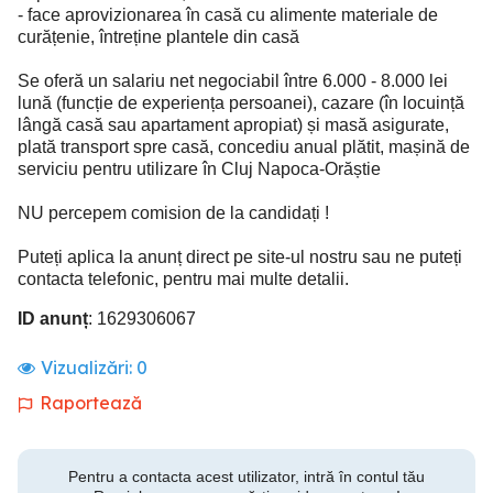
- face aprovizionarea în casă cu alimente materiale de
curățenie, întreține plantele din casă
Se oferă un salariu net negociabil între 6.000 - 8.000 lei
lună (funcție de experiența persoanei), cazare (în locuință
lângă casă sau apartament apropiat) și masă asigurate,
plată transport spre casă, concediu anual plătit, mașină de
serviciu pentru utilizare în Cluj Napoca-Orăștie
NU percepem comision de la candidați !
Puteți aplica la anunț direct pe site-ul nostru sau ne puteți
contacta telefonic, pentru mai multe detalii.
ID anunț
: 1629306067
Vizualizări:
0
Raportează
Pentru a contacta acest utilizator, intră în contul tău