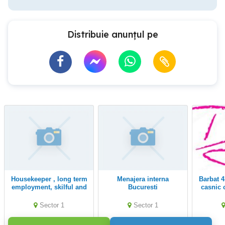
Distribuie anunțul pe
Housekeeper , long term
menajera interna
Barbat 43 ani Ofer ajutor
employment, skilful and
Bucuresti
casnic 
neat!
gradi
Sec
Sector 1
Sector 1
i