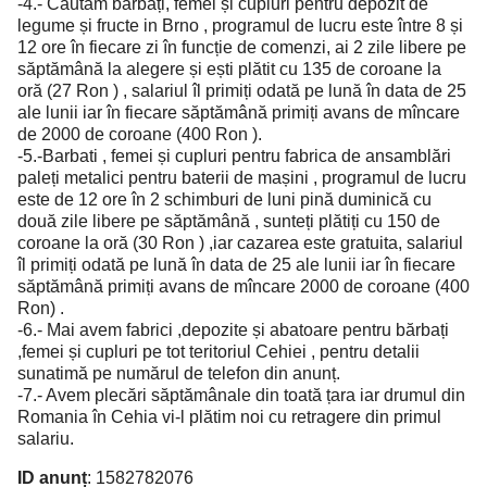
-4.- Căutăm bărbați, femei și cupluri pentru depozit de
legume și fructe in Brno , programul de lucru este între 8 și
12 ore în fiecare zi în funcție de comenzi, ai 2 zile libere pe
săptămână la alegere și ești plătit cu 135 de coroane la
oră (27 Ron ) , salariul îl primiți odată pe lună în data de 25
ale lunii iar în fiecare săptămână primiți avans de mîncare
de 2000 de coroane (400 Ron ).
-5.-Barbati , femei și cupluri pentru fabrica de ansamblări
paleți metalici pentru baterii de mașini , programul de lucru
este de 12 ore în 2 schimburi de luni pină duminică cu
două zile libere pe săptămână , sunteți plătiți cu 150 de
coroane la oră (30 Ron ) ,iar cazarea este gratuita, salariul
îl primiți odată pe lună în data de 25 ale lunii iar în fiecare
săptămână primiți avans de mîncare 2000 de coroane (400
Ron) .
-6.- Mai avem fabrici ,depozite și abatoare pentru bărbați
,femei și cupluri pe tot teritoriul Cehiei , pentru detalii
sunatimă pe numărul de telefon din anunț.
-7.- Avem plecări săptămânale din toată țara iar drumul din
Romania în Cehia vi-l plătim noi cu retragere din primul
salariu.
ID anunț
: 1582782076