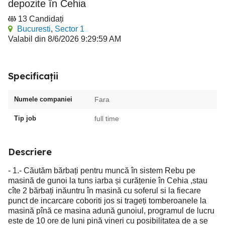
depozite în Cehia
13 Candidați
Bucuresti
,
Sector 1
Valabil din 8/6/2026 9:29:59 AM
Specificații
Numele companiei
Fara
Tip job
full time
Descriere
- 1.- Căutăm bărbați pentru muncă în sistem Rebu pe
masină de gunoi la tuns iarba și curățenie în Cehia ,stau
cîte 2 bărbați inăuntru în masină cu soferul si la fiecare
punct de incarcare coboriti jos si trageți tomberoanele la
masină pînă ce masina adună gunoiul, programul de lucru
este de 10 ore de luni pină vineri cu posibilitatea de a se