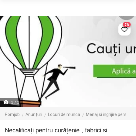
78
1
/ 1
Romjob
Anunțuri
Locuri de munca
Menaj si ingrijire persoane
Necalificați pentru curățenie , fabrici si