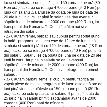
lucra și simbata , sunteți plătiți cu 150 coroane pe oră (30
Ron oră ), cazarea se retrage 4700 coroane (940 Ron ) pe
lună din salariu ,Salariul se dă odată pe lună pe data de
20 ale lunii in curs, iar pînă în salariu se dau avansuri
săptăminale de mincare de 2000 coroane (400 Ron ), iar
transportul din Romania în Cehia îl plătim noi si vil
retragem din salariu .
- 2.- Căutăm femei, bărbați sau cupluri pentru sortat gunoi
în hală , programul de lucru este de 12 ore de luni pină
simbata și sunteți plătiți cu 140 de coroane pe oră (28 Ron
oră) , cazarea se retrage 4700 coroane (940 Ron) pe lună
din salariu. Salariul se dă odată pe lună pe data de 20 ale
lunii în curs , iar pină in salariu se dau avansuri
săptămânale de mîncare de 2000 coroane (400 Ron) iar
transportul din România în Cehia vil retragem din primul
salariu .
- 3.- Căutăm bărbați, femei și cupluri pentru fabrica de
vopsit piese de metal , programul de lucru este de 8 ore de
luni pină vineri se plătește cu 150 coroane pe oră (30 Ron
ora) ,cazarea este gratuita, iar salariul îl primiți în data de
25 iar pină in salariu primiți săptămânal avans de 2000
coroane (400 Ron) bani de mîncare .