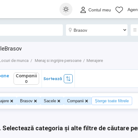
ane
Companii
Sortează
Agenț
Contul meu
0
eleBrasov
Locuri de munca
Menaj si ingrijire persoane
Menajere
oane
Companii
Sortează
0
0
ajere
Brasov
Sacele
Companii
Șterge toate filtrele
.
Selectează categoria și alte filtre de căutare pe