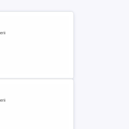
n
erii
n
erii