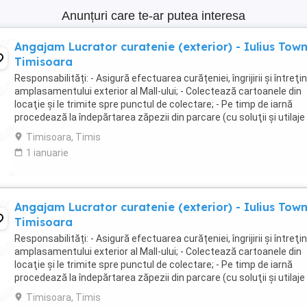
Anunțuri care te-ar putea interesa
Angajam Lucrator curatenie (exterior) - Iulius Tow
Timisoara
Responsabilități: - Asigură efectuarea curățeniei, îngrijirii şi întreţin
amplasamentului exterior al Mall-ului; - Colectează cartoanele din
locaţie şi le trimite spre punctul de colectare; - Pe timp de iarnă
procedează la îndepărtarea zăpezii din parcare (cu soluţii şi utilaje
specifice); - ...
Timisoara, Timis
1 ianuarie
Angajam Lucrator curatenie (exterior) - Iulius Tow
Timisoara
Responsabilități: - Asigură efectuarea curățeniei, îngrijirii şi întreţin
amplasamentului exterior al Mall-ului; - Colectează cartoanele din
locaţie şi le trimite spre punctul de colectare; - Pe timp de iarnă
procedează la îndepărtarea zăpezii din parcare (cu soluţii şi utilaje
specifice); - ...
Timisoara, Timis