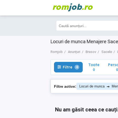
rom
job
.ro
Toate
Perso
Filtre
4
0
0
Locuri de munca Menajere Sac
Romjob
Anunțuri
Brasov
Sacele
Toate
Pers
Filtre
4
0
→
Filtre active:
Locuri de munca
Men
Nu am găsit ceea ce cauți