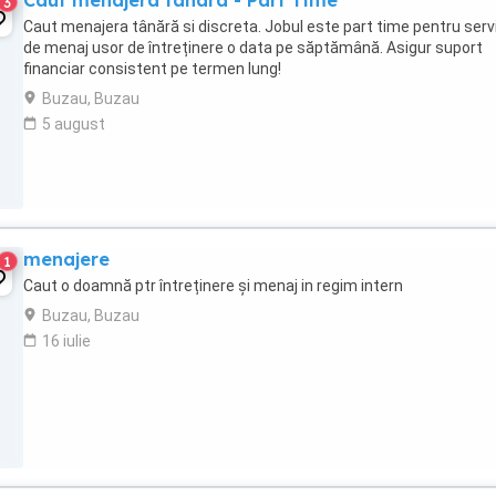
Caut menajera tanara - Part Time
3
Caut menajera tânără si discreta. Jobul este part time pentru servi
de menaj usor de întreținere o data pe săptămână. Asigur suport
financiar consistent pe termen lung!
Buzau, Buzau
5 august
menajere
1
Caut o doamnă ptr întreținere și menaj in regim intern
Buzau, Buzau
16 iulie