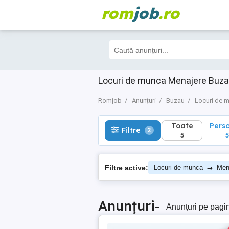
rom
job
.ro
Toate
Perso
Filtre
2
5
5
Locuri de munca Menajere Buz
Romjob
Anunțuri
Buzau
Locuri de 
Toate
Pers
Filtre
2
5
5
→
Filtre active:
Locuri de munca
Men
Anunțuri
–
Anunțuri pe pagi