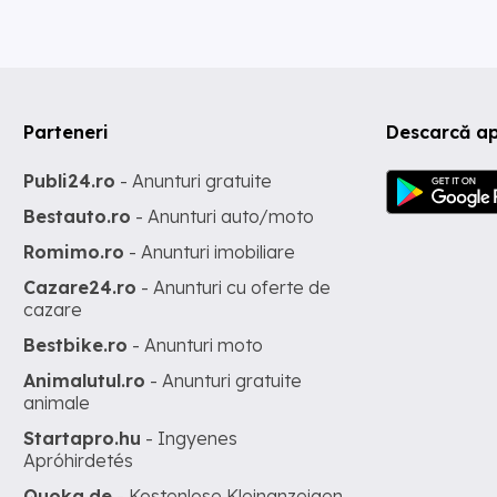
Parteneri
Descarcă ap
Publi24.ro
- Anunturi gratuite
Bestauto.ro
- Anunturi auto/moto
Romimo.ro
- Anunturi imobiliare
Cazare24.ro
- Anunturi cu oferte de
cazare
Bestbike.ro
- Anunturi moto
Animalutul.ro
- Anunturi gratuite
animale
Startapro.hu
- Ingyenes
Apróhirdetés
Quoka.de
- Kostenlose Kleinanzeigen