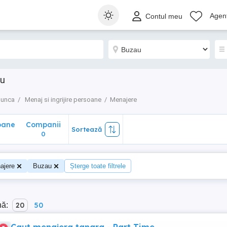
ane
Companii
Sortează
Agenț
Contul meu
0
au
munca
Menaj si ingrijire persoane
Menajere
oane
Companii
Sortează
0
ajere
Buzau
Șterge toate filtrele
nă:
20
50