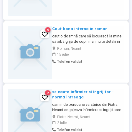
Caut bona interna in roman
4
caut o doamnă care să locuiască la mine
să aibă grijă de copii mai multe detalii în
privat
Roman, Neamt
15 iulie
Telefon validat
se cauta infirmier si ingrijitor -
9
norma intreaga
camin de persoane varstnice din Piatra
Neamt angajeaza infirmiera si ingrijitoare
norma intreaga. Detalii la nr de tel
Piatra Neamt, Neamt
2 iulie
Telefon validat