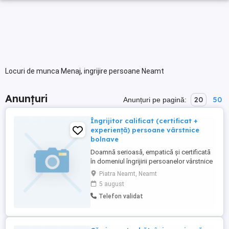
Locuri de munca Menaj, ingrijire persoane Neamt
Anunțuri
20
50
Anunțuri pe pagină:
Îngrijitor calificat (certificat +
experiență) persoane vârstnice
bolnave
Doamnă serioasă, empatică și certificată
în domeniul îngrijirii persoanelor vârstnice
și bolnave, ofer servicii profesionale de
Piatra Neamt, Neamt
asistență și ajutor la domiciliu pentru
5 august
doamne și domni în Targu Piatra Neamț și
Telefon validat
localitățile învecinate. Dețin experiență
practică dovedită și mașină personală
pentru deplasări ...