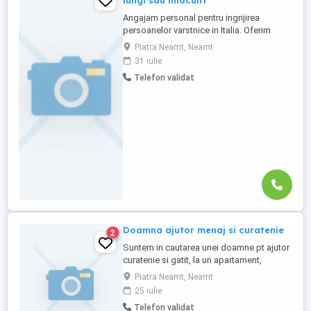
lungi sau inlocuiri
Angajam personal pentru ingrijirea
persoanelor varstnice in Italia. Oferim
stabilitate si sprijin pe toata perioada
Piatra Neamt, Neamt
contractului. Nu percepem nicio taxa in
31 iulie
Romania sau Italia! Cunostinte medii de
Telefon validat
limba italiana! Experienta si recomandarile
constituie avantaj!
Doamna ajutor menaj si curatenie
2
Suntem in cautarea unei doamne pt ajutor
curatenie si gatit, la un apartament,
program 6 ore zi de luni pana vineri .
Piatra Neamt, Neamt
25 iulie
Telefon validat