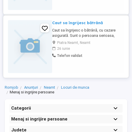
Caut sa îngrijesc bătrână
Caut sa îngrijesc o bătrână, cu cazare
asigurată. Sunt o persoana serioasa,
harnică, cu experiență și răbdare. As dori
Piatra Neamt, Neamt
in zona Neamț, Bacau, Bicaz.
26 iunie
.Telefon..zero șapte cinci opt. Șapte zero
Telefon validat
sase. Opt cinci trei.
Romjob
Anunțuri
Neamt
Locuri de munca
Menaj si ingrijire persoane
Categorii
Menaj si ingrijire persoane
Județe