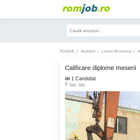
rom
job
.ro
Romjob
Anunțuri
Locuri de munca
M
Calificare diplome meserii
1 Candidat
Iasi
,
Iasi