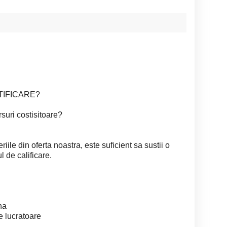
TIFICARE?
rsuri costisitoare?
iile din oferta noastra, este suficient sa sustii o
l de calificare.
na
e lucratoare