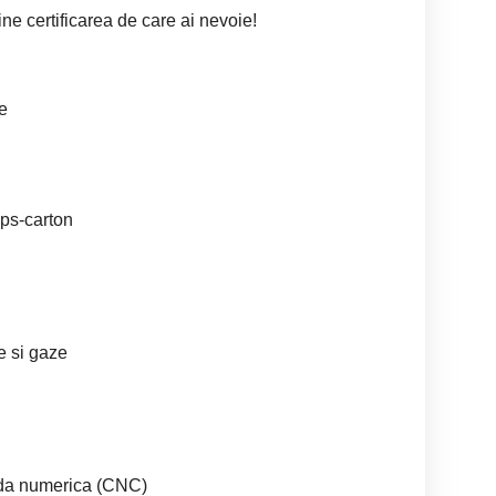
ne certificarea de care ai nevoie!
e
ips-carton
re si gaze
nda numerica (CNC)