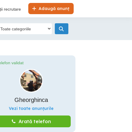
Adaugă anunț
ii recrutare
elefon validat
Gheorghinca
Vezi toate anunțurile
Arată telefon