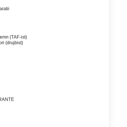
ratii
lemn (TAF-ist)
ri (drujbist)
RANTE