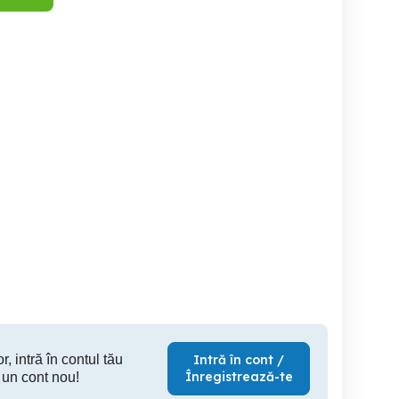
ri la
Angajăm personal pentru
Operatori cablaje auto cu
fectii metalice - Olanda
demontaj montaj lifturi
relocare
Olanda
muncitor
Iasi
Iasi
r, intră în contul tău
Intră în cont /
Înregistrează-te
 un cont nou!