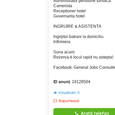
Administrator pensiune turistica
Camerista
Receptioner hotel
Guvernanta hotel
INGRIJIRE & ASISTENTA
Ingrijitor batrani la domiciliu
Infirmiera
Suna acum:
Rezerva-ti locul rapid nu astepta!
Facebook: General Jobs Consult
ID anunț
: 18128504
Vizualizări:
0
Raportează
Arată telefon