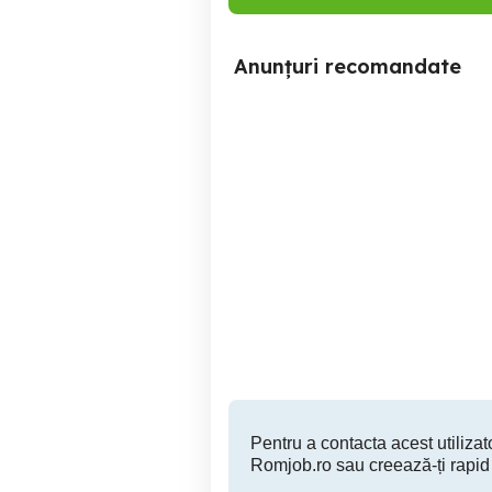
Anunțuri recomandate
Angajez muncitor
Angajam muncito
necalificat si un tamplar
con
pal melaminat
Iasi
Pentru a contacta acest utilizato
Romjob.ro sau creează-ți rapid