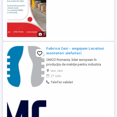
experiență, te instruim noi. ...
1
Fabrica Iasi - angajam Lacatusi
montatori slefuitori
OMCO Romania, lider european în
producția de matrițe pentru industria
sticlei, angajează 2 Lăcătuși cu experiență
Iasi, Iasi
în executarea operațiilor găurire, șlefuire,
27 iulie
debavurare și montaj. Candidatul ideal
Telefon validat
Absolvent de liceu școală profesională cu
profil mecanic tehnic; Experiență de
minimum 1 an pe un ...