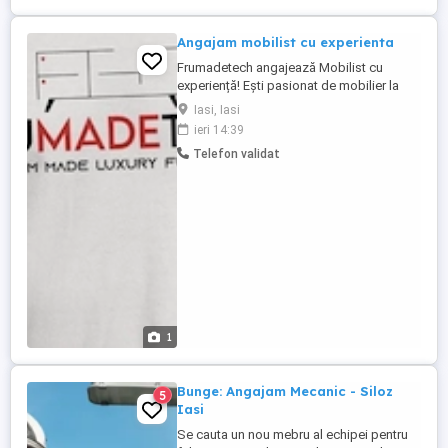
asambleaza componente ...
Angajam mobilist cu experienta
Frumadetech angajează Mobilist cu
experiență! Ești pasionat de mobilier la
comandă și ai experiență în domeniu?
Iasi, Iasi
Alătură-te echipei Frumadetech! Cerințe:
ieri 14:39
Experiență în realizarea și montajul
Telefon validat
mobilierului; Seriozitate, responsabilitate
și atenție la detalii; Dorință de dezvoltare
și perfecționare ...
1
Bunge: Angajam Mecanic - Siloz
5
Iasi
Se cauta un nou mebru al echipei pentru