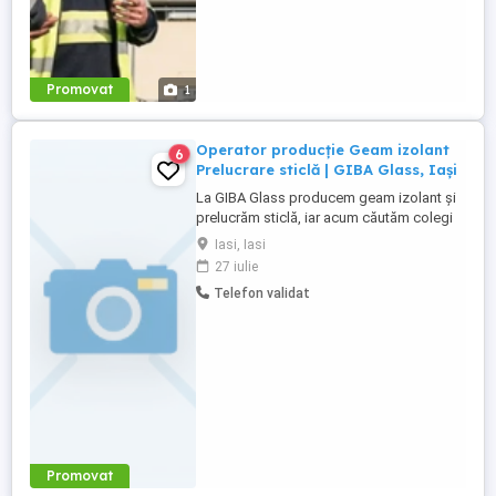
Promovat
1
Operator producție Geam izolant
6
Prelucrare sticlă | GIBA Glass, Iași
La GIBA Glass producem geam izolant și
prelucrăm sticlă, iar acum căutăm colegi
serioși pentru echipa de producție, pe
Iasi, Iasi
diverse posturi. Ce vei face concret:
27 iulie
Activitatea implică, în principal,
Telefon validat
manipularea pieselor de sticlă pe
parcursul fluxului de producție. In funcție
de post, poți lucra la operarea ...
Promovat