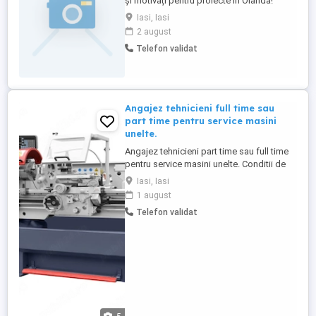
și motivați pentru proiecte în Olanda!
Locație: Diverse orașe din Olanda Salariu:
Iasi, Iasi
între 1800-3500 net lună (în funcție de
2 august
experiență) Cazare asigurată gratuit pe
Telefon validat
teritoriul Olandei Cerințe: Experiență în
montaj demontaj lifturi sau în domeniul
construcțiilor ...
Angajez tehnicieni full time sau
part time pentru service masini
unelte.
Angajez tehnicieni part time sau full time
pentru service masini unelte. Conditii de
angajare, studii medii sau superioare cu
Iasi, Iasi
cunostinte probate in domeniul service
1 august
masini unelte pentru prelucrarea metalelor
Telefon validat
si a lemnului cu domiciliul in judetul IASI
Acceptam si pensionari part time din alte
judete ...