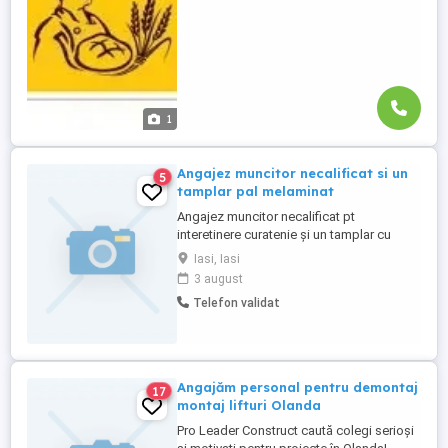
1
Angajez muncitor necalificat si un
5
tamplar pal melaminat
Angajez muncitor necalificat pt
interetinere curatenie și un tamplar cu
experienta în pal melaminat
Iasi, Iasi
3 august
Telefon validat
Angajăm personal pentru demontaj
17
montaj lifturi Olanda
Pro Leader Construct caută colegi serioși