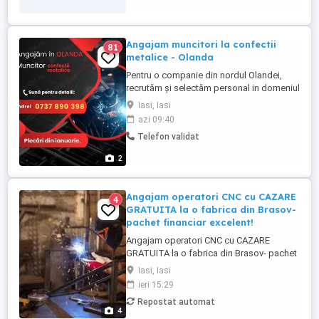
cartela. Salariul ...
Angajam muncitori la confectii
81
metalice - Olanda
Pentru o companie din nordul Olandei,
recrutăm și selectăm personal in domeniul
confectiilor metalice. se lucreaza la
Iasi, Iasi
polizor, vopsitorie, debitare, stivuitor.
azi 09:40
Salariu atractiv. SE CERE: vorbirea limbii
Telefon validat
engleze posibilitatea de a munci zilnic în
picioare permisul de conducere reprezintă
2
un avantaj ...
Angajam operatori CNC cu CAZARE
4
GRATUITA la o fabrica din Brasov-
pachet financiar excelent!
Angajam operatori CNC cu CAZARE
GRATUITA la o fabrica din Brasov- pachet
financiar excelent! Angajam operatori CNC
Iasi, Iasi
care au cunostinte de desen tehnic cu
ieri 15:29
CAZARE GRATUITA la o fabrica din Brasov
Repostat automat
- pachet financiar atractiv. Locul de munca
4
este la o companie multinationala unde se