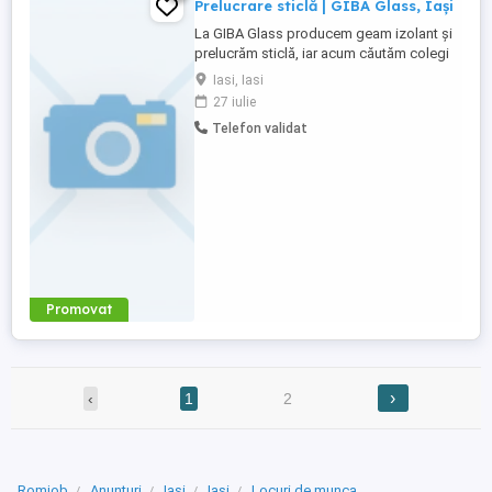
Prelucrare sticlă | GIBA Glass, Iași
La GIBA Glass producem geam izolant și
prelucrăm sticlă, iar acum căutăm colegi
serioși pentru echipa de producție, pe
Iasi, Iasi
diverse posturi. Ce vei face concret:
27 iulie
Activitatea implică, în principal,
Telefon validat
manipularea pieselor de sticlă pe
parcursul fluxului de producție. In funcție
de post, poți lucra la operarea ...
Promovat
›
‹
1
2
Romjob
Anunțuri
Iasi
Iasi
Locuri de munca