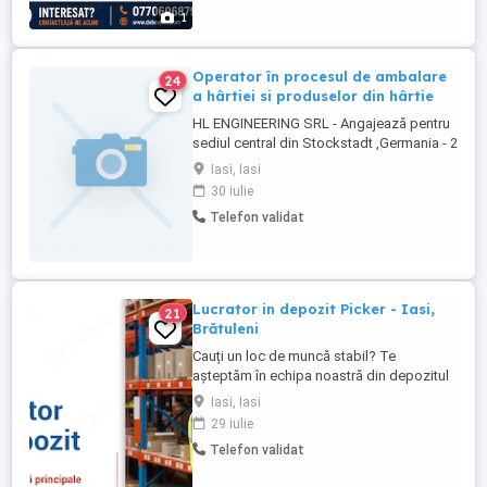
1
Operator în procesul de ambalare
24
a hârtiei si produselor din hârtie
HL ENGINEERING SRL - Angajează pentru
sediul central din Stockstadt ,Germania - 2
operatori in procesul de ambalare a hârtiei
Iasi, Iasi
si produselor din hârtie Responsabilitati : -
30 iulie
Operare in procesul de ambalare a hârtiei
Telefon validat
si produselor din hârtie - Respectarea
standardelor de ...
Lucrator in depozit Picker - Iasi,
21
Brătuleni
Cauți un loc de muncă stabil? Te
așteptăm în echipa noastră din depozitul
Brătuleni, Miroslava! - Te vei ocupa de
Iasi, Iasi
aranjarea produselor la raft în depozit,
29 iulie
încarci și descarci marfa noastră cu lize
Telefon validat
electrice și manuale. - Pregătești
comenzile pentru clienți, iar dacă nu ai