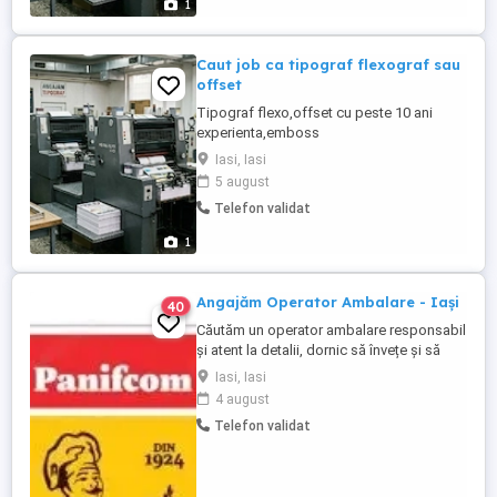
1
oferte de job,sau colaborare.
Caut job ca tipograf flexograf sau
offset
Tipograf flexo,offset cu peste 10 ani
experienta,emboss
3d,serigrafie,deboss,holograme,cerneala
Iasi, Iasi
termosensibila si fluorescenta,etichete
5 august
multipagina,hotfoil,coldfoil. Operator
Telefon validat
masina de confecționat sacoșe si pungi
de hârtie. Atenție!Nu angajez! Aștept
1
oferte de job,sau colaborare.
Angajăm Operator Ambalare - Iași
40
Căutăm un operator ambalare responsabil
și atent la detalii, dornic să învețe și să
lucreze într-un mediu dinamic, cu
Iasi, Iasi
temperaturi controlate! Dacă ai experiență
4 august
în domeniul ambalării sau al producției și
Telefon validat
cauți un loc de muncă stabil, echipa
noastră te așteaptă! Ce te recomandă?
Rezistență la lucrul ...