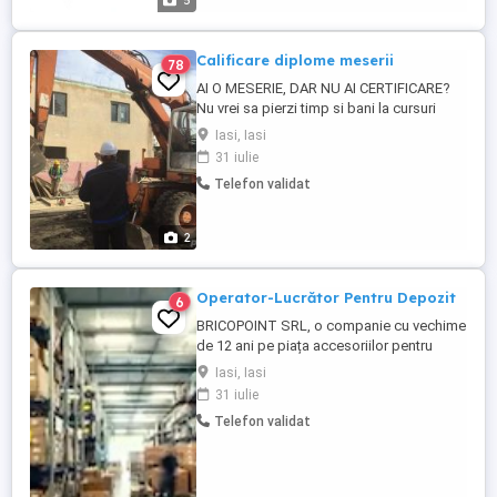
5
Calificare diplome meserii
78
AI O MESERIE, DAR NU AI CERTIFICARE?
Nu vrei sa pierzi timp si bani la cursuri
costisitoare? Avem solutia pentru tine!
Iasi, Iasi
Daca practici deja una dintre meseriile din
31 iulie
oferta noastra, este suficient sa sustii o
Telefon validat
evaluare pentru a obtine certificatul de
calificare. Fara cursuri lungi Economisesti
timp si ...
2
Operator-Lucrător Pentru Depozit
6
BRICOPOINT SRL, o companie cu vechime
de 12 ani pe piața accesoriilor pentru
construcții, caută pentru punctul de lucru
Iasi, Iasi
din iași un RESPONSABIL DEPOZIT.
31 iulie
APLICA LA ACEST JOB DOAR DACA: - AI
Telefon validat
EXPERIENTA SI AI MAI LUCRAT PE UN JOB
SIMILAR - AI INDEMANARE IN AMBALARE
(SE DA PROBA LA AMBALARE) - NU TE
CONSIDERI ...