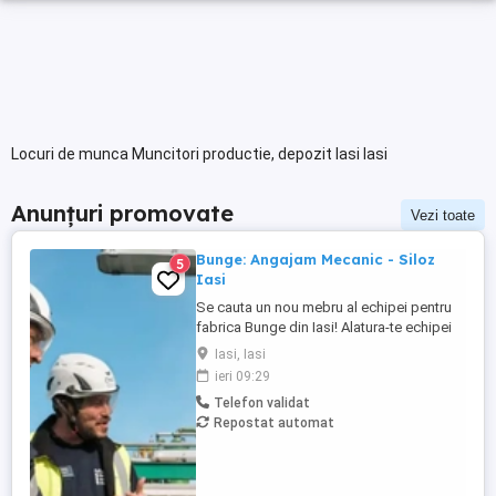
Locuri de munca Muncitori productie, depozit Iasi Iasi
Anunțuri promovate
Vezi toate
Bunge: Angajam Mecanic - Siloz
5
Iasi
Se cauta un nou mebru al echipei pentru
fabrica Bunge din Iasi! Alatura-te echipei
noastre si ajuta la construirea unei
Iasi, Iasi
organizatii care are misiunea de a conecta
ieri 09:29
fermierii cu consumatorii din intreaga
Telefon validat
lume. Probabil ai auzit de brandurile
Repostat automat
noastre locale de ulei, Floriol si Unisol?
Daca esti ...