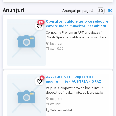
Anunțuri
20
50
Anunțuri pe pagină:
Operatori cablaje auto cu relocare
89
cazare masa muncitori necalificati
Compania Prohuman APT angajeaza in
Pitesti Operatori cablaje auto cu sau fara
experienta. Cazare asigurata
Iasi, Iasi
Gratuit si o masa pe zi! Beneficii salariale: -
azi 10:06
Salariu incepand de la 3500 lei NET (bani
in mana) compus din: Salariu 2500 lei
net (bani in mana) Tichete de ...
2.770Euro NET - Depozit de
5
incaltaminte - AUSTRIA - GRAZ
Va pun la dispozitie 24 de locuri intr-un
depozit de incaltaminte, se lucreaza la
Banda pe linia controlului calitati ,
Iasi, Iasi
ambalare si etichetare. Se lucreaza 8 ore
azi 09:55
pe zi programul de lucru fiind unul acesibil
Telefon validat
de la ora 09:00 la ora 17:00, Pontajul la
locul de munca se face pe baza de