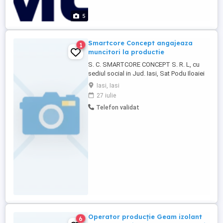
5
Smartcore Concept angajeaza
1
muncitori la productie
S. C. SMARTCORE CONCEPT S. R. L, cu
sediul social in Jud. Iasi, Sat Podu Iloaiei
Ors. Podu Iloaiei, Str Principala, Nr.135,
Iasi, Iasi
inregistrata la Oficiul Registrului
27 iulie
Comertului, sub nr. J2017002730084,
Telefon validat
angajeaza: 1) muncitor necalificat la
asamblarea, montarea pieselor, COD COR
932906 2) montator subansamble, ...
Operator producție Geam izolant
6