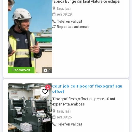
fabrica Bunge din Iasi! Alatura-te echipei
noastre si ajuta la construirea unei
Iasi, Iasi
organizatii care are misiunea de a conecta
ieri 09:29
fermierii cu consumatorii din intreaga
Telefon validat
lume. Probabil ai auzit de brandurile
Repostat automat
noastre locale de ulei, Floriol si Unisol?
Daca esti ...
Promovat
1
Caut job ca tipograf flexograf sau
1
offset
Tipograf flexo,offset cu peste 10 ani
experienta,emboss
3d,serigrafie,deboss,holograme,cerneala
Iasi, Iasi
termosensibila si fluorescenta,etichete
ieri 08:26
multipagina,hotfoil,coldfoil. Operator
Telefon validat
masina de confecționat sacoșe si pungi
de hârtie. Atenție!Nu angajez! Aștept