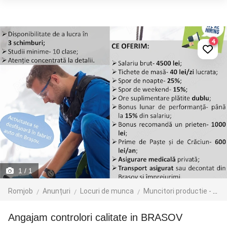
4
1
/ 1
Romjob
Anunțuri
Locuri de munca
Muncitori productie - depozit - logistica
Angajam controlori calitate in BRASOV