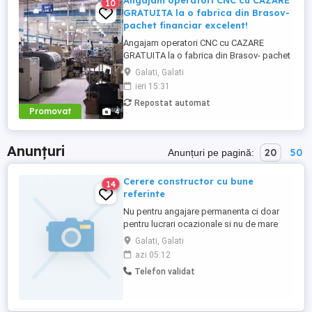
Angajam operatori CNC cu CAZARE
10
GRATUITA la o fabrica din Brasov-
pachet financiar excelent!
Angajam operatori CNC cu CAZARE
GRATUITA la o fabrica din Brasov- pachet
financiar excelent! Angajam operatori CNC
Galati, Galati
care au cunostinte de desen tehnic cu
ieri 15:31
CAZARE GRATUITA la o fabrica din Brasov
Repostat automat
- pachet financiar atractiv. Locul de munca
Promovat
4
este la o companie multinationala unde se
asambleaza componente ...
Anunțuri
20
50
Anunțuri pe pagină:
Cerere constructor cu bune
14
referinte
Nu pentru angajare permanenta ci doar
pentru lucrari ocazionale si nu de mare
anvergura . Acceptam doar serviciile unor
Galati, Galati
persoane calme , politicoase , lipsite de
azi 05:12
agresivitate , cu bune referinte care pot fi
Telefon validat
obtinute si lucrari executate care pot fi
vizualizate ( nu foto ) . Asteptam cu
placere ...