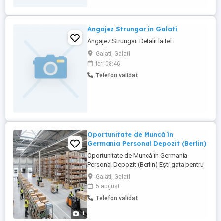
Angajez Strungar in Galati
Angajez Strungar. Detalii la tel.
Galati, Galati
ieri 08:46
Telefon validat
Oportunitate de Muncă în
Germania Personal Depozit (Berlin)
Oportunitate de Muncă în Germania
Personal Depozit (Berlin) Ești gata pentru
o schimbare profesională? Te așteptăm
Galati, Galati
în echipa noastră dintr-un depozit logistic
5 august
modern din Berlin! Oferim condiții
Telefon validat
excelente de muncă, stabilitate și salarii
plătite întotdeauna la timp. Cât poți
1
câștiga? 550 700 ...