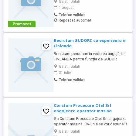
Galati, Galati
reciclarea deșeurilor metalice și
1 august
nemetalice, este în căutarea unui
Telefon validat
Escavatorist calificat pentru a se alătura
Repostat automat
echipei noastre! Responsabilități:
Promovat
Operarea utilajelor de tip excavator ...
Recrutam SUDORI cu experienta in
Finlanda
Recrutam persoane in vederea angajării in
FINLANDA pentru funcția de SUDOR
Angajator: Companie de naționalitate
Galati, Galati
finlandeza Contract de munca: încheiat cu
31 iulie
angajatorul finlandez potrivit legilor din
Telefon validat
Finlanda Locație: Finlanda Programul de
lucru: 8 ore zi, 5zile pe săptămâna, 2
schimburi Salariul de bază: ...
Constam Procesare Otel Srl
angajeaza operator masina
Sc Constam Procesare Otel Srl angajeaza
operator masina. CV-urile se vor depune la
sediul societatii din Strada Al. Industriei nr.
Galati, Galati
5, Mun. Buzau, Jud. Buzau.