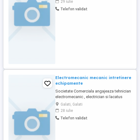
29 iulie
Telefon validat
Electromecanic mecanic intretinere
echipamente
Societate Comerciala angajeaza tehnician
electromecanic , electrician si lacatus
mecanic in. Salarizare in functie de
Galati, Galati
calificarea si aptitudinile fiecaruia. Detalii
28 iulie
la nr de telefon afisat. Descriere job: Sa
Telefon validat
verifice sa execute procesele de repartie,
intretinere,mentenanta, respectand
indicatiile ...