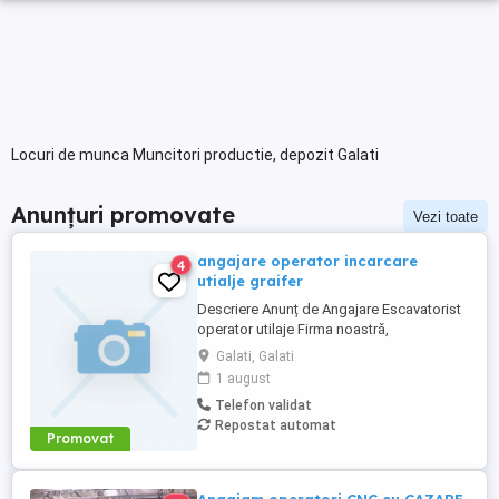
Locuri de munca Muncitori productie, depozit Galati
Anunțuri promovate
Vezi toate
angajare operator incarcare
4
utialje graifer
Descriere Anunț de Angajare Escavatorist
operator utilaje Firma noastră,
specializată în colectarea, sortarea și
Galati, Galati
reciclarea deșeurilor metalice și
1 august
nemetalice, este în căutarea unui
Telefon validat
Escavatorist calificat pentru a se alătura
Repostat automat
echipei noastre! Responsabilități:
Promovat
Operarea utilajelor de tip excavator ...