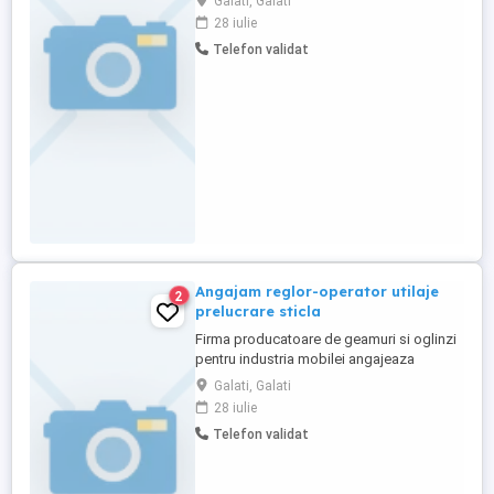
Galati, Galati
necalificat pentru productie. Nu este
28 iulie
necesara experienta. Oferim instruire la
Telefon validat
locul de munca, contract de munca,
program de lucru stabil. Pentru mai multe
detalii, va rugam sa ne contactati ...
Angajam reglor-operator utilaje
2
prelucrare sticla
Firma producatoare de geamuri si oglinzi
pentru industria mobilei angajeaza
operatori pentru utilaje automate de
Galati, Galati
prelucrare a sticlei (taiere, slefuire,
28 iulie
fazetare, gaurire, sablare, spalare).
Telefon validat
Cautam persoane capabile sa opereze, sa
regleze si sa intretina utilajele astfel incat
produsele realizate sa ...