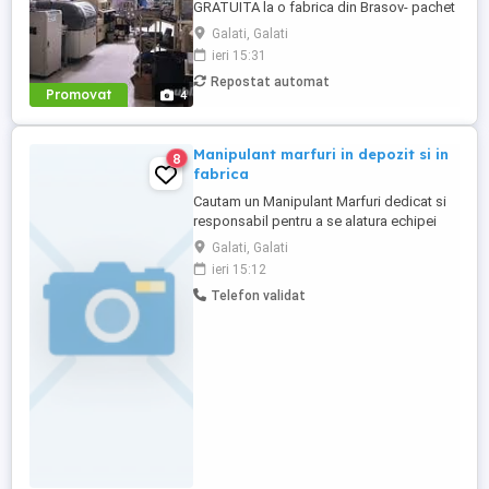
GRATUITA la o fabrica din Brasov- pachet
financiar excelent! Angajam operatori CNC
Galati, Galati
care au cunostinte de desen tehnic cu
ieri 15:31
CAZARE GRATUITA la o fabrica din Brasov
Repostat automat
- pachet financiar atractiv. Locul de munca
Promovat
4
este la o companie multinationala unde se
asambleaza componente ...
Manipulant marfuri in depozit si in
8
fabrica
Cautam un Manipulant Marfuri dedicat si
responsabil pentru a se alatura echipei
noastre. Candidatul ideal va fi responsabil
Galati, Galati
de manipularea, sortarea si pregatirea
ieri 15:12
marfurilor in cadrul depozitului si al
Telefon validat
fabricii. Responsabilitati principale: *
Receptia, verificarea si inregistrarea
marfurilor primite. * ...