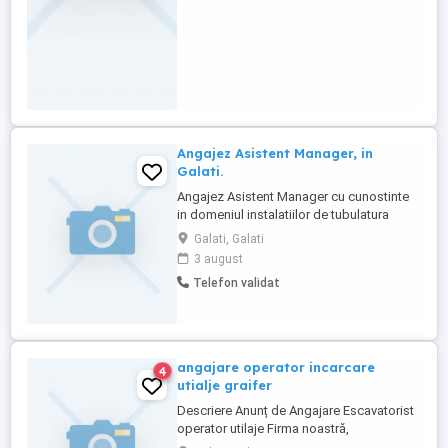
Angajez Asistent Manager, in
Galati.
Angajez Asistent Manager cu cunostinte
in domeniul instalatiilor de tubulatura
industriala, in Galati. Relatii la telefon.
Galati, Galati
3 august
Telefon validat
angajare operator incarcare
4
utialje graifer
Descriere Anunț de Angajare Escavatorist
operator utilaje Firma noastră,
specializată în colectarea, sortarea și