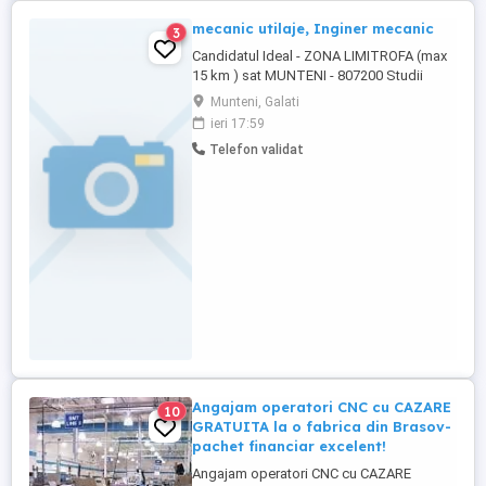
mecanic utilaje, Inginer mecanic
3
Candidatul Ideal - ZONA LIMITROFA (max
15 km ) sat MUNTENI - 807200 Studii
medii profesionale, studii superioare
Munteni, Galati
finalizate - profil tehnic (avantaj
ieri 17:59
specializarea Mecanica, TCM,
Telefon validat
Electrotehnica); - Este importanta
experienta pe un post similar - avantaj; -
Experienta in ambutisari la rece - avantaj; -
...
Angajam operatori CNC cu CAZARE
10
GRATUITA la o fabrica din Brasov-
pachet financiar excelent!
Angajam operatori CNC cu CAZARE