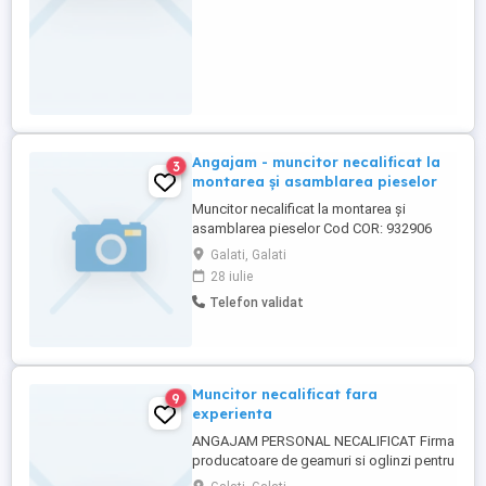
Angajam - muncitor necalificat la
3
montarea și asamblarea pieselor
Muncitor necalificat la montarea și
asamblarea pieselor Cod COR: 932906
Mobilissimo Design S.R.L. angajează 2
Galati, Galati
persoane pentru postul de muncitor
28 iulie
necalificat la montarea și asamblarea
Telefon validat
pieselor. Cerințe: Seriozitate și
responsabilitate; Disponibilitate pentru
lucru în echipă; Experienta reprezinta ...
Muncitor necalificat fara
9
experienta
ANGAJAM PERSONAL NECALIFICAT Firma
producatoare de geamuri si oglinzi pentru
industria mobilei angajeaza personal