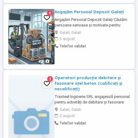
Angajăm Personal Depozit Galați
9
Angajăm Personal Depozit Galați Căutăm
persoane serioase și motivate pentru
muncă într-un depozit logistic din Galați.
Galati, Galati
Salariu și beneficii: 4.500 5.200 LEI net lună
5 august
(în funcție de ture și performanță)
Telefon validat
Bonusuri de performanță și posibilitatea
de a efectua ore suplimentare plătite Plată
la ...
1
Operatori producție debitare și
3
fasonare oțel beton (calificați și
necalificați)
Trasteel Inginerie SRL angajează personal
pentru activități de debitare și fasonare
oțel beton, într-un mediu modern,
Galati, Galati
organizat și sigur. Activitatea se
5 august
desfășoară exclusiv în hală acoperită, pe
Telefon validat
utilaje automatizate. Nu sunt necesare
deplasări locul de muncă este fix, într-o
singură locație. Angajăm ...