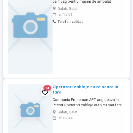
calificați pentru mașini de ambalat
șervețele umede. Rolul implică operarea
Galati, Galati
eficientă și sigură a echipamentelor de
ieri 15:01
ambalare, asigurând respectarea
Telefon validat
standardelor de calitate și a termenelor de
producție. Responsabilitățile principale
includ monitorizarea procesului de ...
Operatori cablaje cu relocare in
14
tara
Compania Prohuman APT angajeaza in
Pitesti Operatori cablaje auto cu sau fara
experienta. Cazare asigurata
Galati, Galati
Gratuit si o masa pe zi! Beneficii salariale: -
ieri 09:44
Salariu incepand de la 3500 lei NET (bani
in mana) compus din: Salariu 2500 lei
net (bani in mana) Tichete de ...