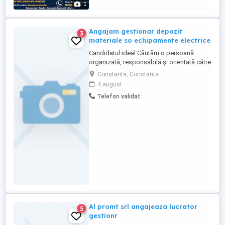
1
Angajam gestionar depozit
3
materiale so echipamente electrice
Candidatul ideal Căutăm o persoană
organizată, responsabilă și orientată către
rezultate, care să coordoneze eficient
Constanta, Constanta
activitatea depozitului și să contribuie la
4 august
optimizarea proceselor logistice. Cerințe:
Telefon validat
Capacitate foarte bună de planificare și
organizare; Cunoștințe privind
managementul stocurilor; Operare ...
Al promt srl angajeaza lucrator
5
gestionr