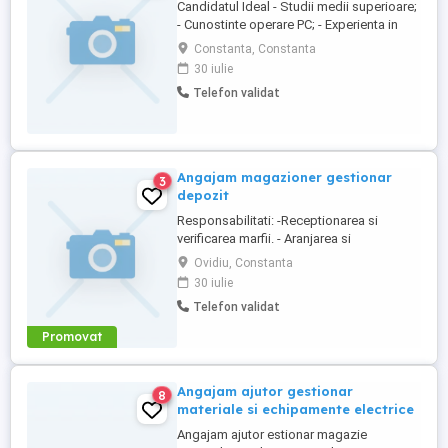
Candidatul Ideal - Studii medii superioare;
- Cunostinte operare PC; - Experienta in
post de gestiona si sau administrativ min.
Constanta, Constanta
2 ani - Bune abilitati de organizare a
30 iulie
timpului - Experienta in utilizarea
Telefon validat
programelor de gestiune; Descrierea
jobului - Efectueaza receptia ...
Angajam magazioner gestionar
3
depozit
Responsabilitati: -Receptionarea si
verificarea marfii. - Aranjarea si
organizarea produselor in depozit. -
Ovidiu, Constanta
Mentinerea ordinii si curateniei in depozit.
30 iulie
- Gestionarea stocurilor si inventarelor.
Telefon validat
Cerinte: - Seriozitate, punctualitate si spirit
de organizare. - Capacitate de lucru in
Promovat
echipa. Oferim: - ...
Angajam ajutor gestionar
8
materiale si echipamente electrice
Angajam ajutor estionar magazie