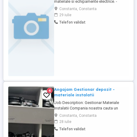
materiale si echipamente electrice. -
cunostinte primare despre gestiune
Constanta, Constanta
primara, electricitate si materiale electrice
29 iulie
-permis conducere. Se acorda bonuri de
Telefon validat
masa si plata orelor suplimentare.
Informatii suplimentare (nu se transmit
telefonic) puteti obtine la sediul societatii
...
Angajam Gestionar depozit -
4
materiale instalatii
Job Description: Gestionar Materiale
Instalatii Compania noastra cauta un
Gestionar Materiale Instalatii responsabil
Constanta, Constanta
si dedicat pentru a se alatura echipei
28 iulie
noastre din departamentul de logistica.
Telefon validat
Daca esti o persoana organizata, atenta la
detalii si iti place sa lucrezi intr-un mediu