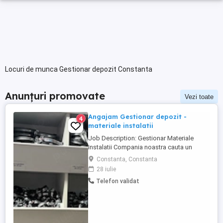
Locuri de munca Gestionar depozit Constanta
Anunțuri promovate
Vezi toate
Angajam Gestionar depozit -
4
materiale instalatii
Job Description: Gestionar Materiale
Instalatii Compania noastra cauta un
Gestionar Materiale Instalatii responsabil
Constanta, Constanta
si dedicat pentru a se alatura echipei
28 iulie
noastre din departamentul de logistica.
Telefon validat
Daca esti o persoana organizata, atenta la
detalii si iti place sa lucrezi intr-un mediu
dinamic, aceasta ...