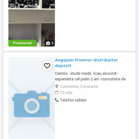
dinamic, aceasta ...
Promovat
3
Angajam Primitor-distribuitor
depozit
Cerinte: -studii medii, liceu absolvit -
experienta cel putin 2 ani -cunostinte de
operare PC -capacitate organizatorica si
Constanta, Constanta
de comunicare, spirit de lucru in echipa. -
15 iulie
capacitatea de a lucra eficient , organizat
Telefon validat
si de a avea initiativa. -capacitate de efort:
necesita efort fizic si intelectual, munca ...