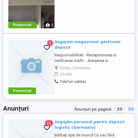
Promovat
3
Angajam magazioner gestionar
3
depozit
Responsabilitati: -Receptionarea si
verificarea marfii. - Aranjarea si
organizarea produselor in depozit. -
Ovidiu, Constanta
Mentinerea ordinii si curateniei in depozit.
30 iulie
- Gestionarea stocurilor si inventarelor.
Telefon validat
Cerinte: - Seriozitate, punctualitate si spirit
de organizare. - Capacitate de lucru in
Promovat
echipa. Oferim: - ...
Anunțuri
20
50
Anunțuri pe pagină:
Angajăm personal pentru depozit
21
logistic (Germania)
Bărbați apți de muncă Cu sau fără