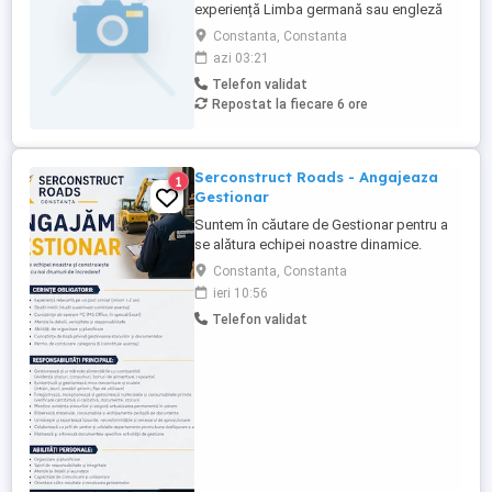
experiență Limba germană sau engleză
NU este obligatorie (dar reprezintă un
Constanta, Constanta
avantaj) Oferim: Contract de muncă legal
azi 03:21
Salariu atractiv Cazare asigurată (contra
Telefon validat
cost Posibilitate de ore suplimentare
Repostat la fiecare 6 ore
Mediu de lucru stabil Dacă ești interesat și
vrei să lucrezi ...
Serconstruct Roads - Angajeaza
1
Gestionar
Suntem în căutare de Gestionar pentru a
se alătura echipei noastre dinamice.
Constanta, Constanta
ieri 10:56
Telefon validat