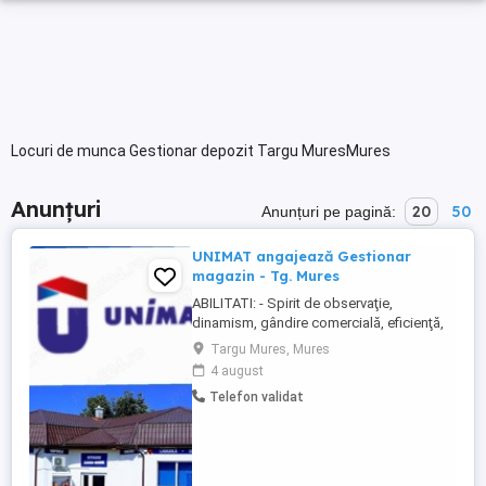
Locuri de munca Gestionar depozit Targu MuresMures
Anunțuri
20
50
Anunțuri pe pagină:
UNIMAT angajează Gestionar
magazin - Tg. Mures
ABILITATI: - Spirit de observaţie,
dinamism, gândire comercială, eficienţă,
initiativa; - Spirit organizatoric; -
Targu Mures, Mures
Capacitatea de a lucra cu oamenii; -
4 august
Prezenta agreabila, seriozitate, spirit de
Telefon validat
echipa, disciplina si perseverenta;
ATRIBUTII: - Identifica necesarul de marfa
si comunica situatia directorului ...