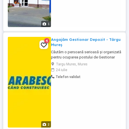
1
Angajăm Gestionar Depozit - Târgu
4
Mureș
Căutăm o persoană serioasă și organizată
pentru ocuparea postului de Gestionar
Depozit Cerinte: Experiență într-un post
Targu Mures, Mures
similar constituie avantaj Cunoștințe de
24 iulie
operare PC Seriozitate, atenție la detalii și
Telefon validat
spirit de echipă Capacitate de organizare
și responsabilitate Responsabilitati:
Recepția ...
2