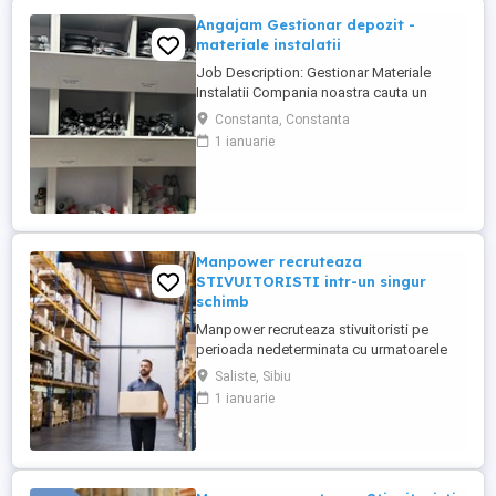
Angajam Gestionar depozit -
materiale instalatii
Job Description: Gestionar Materiale
Instalatii Compania noastra cauta un
Gestionar Materiale Instalatii responsabil
Constanta, Constanta
si dedicat pentru a se alatura echipei
1 ianuarie
noastre din departamentul de logistica.
Daca esti o persoana organizata, atenta la
detalii si iti place sa lucrezi intr-un mediu
dinamic, aceasta ...
Manpower recruteaza
STIVUITORISTI intr-un singur
schimb
Manpower recruteaza stivuitoristi pe
perioada nedeterminata cu urmatoarele
beneficii: - CONTRACT PE PERIOADA
Saliste, Sibiu
NEDETERMINATA; - 1 singur schimb:
1 ianuarie
20:00-04:30(de luni pana vineri); - salariu
motivant(discutabil la interviu); - tichete de
masa 40 lei zi lucratoare; - 21 de zile
concediu de odihna an; - ...