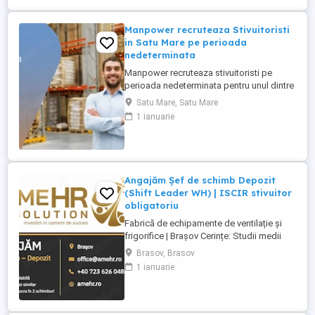
concediu de odihna an; - ...
Manpower recruteaza Stivuitoristi
in Satu Mare pe perioada
nedeterminata
Manpower recruteaza stivuitoristi pe
perioada nedeterminata pentru unul dintre
cei mai importanți furnizori mondiali de
Satu Mare, Satu Mare
componente pentru industria auto.
1 ianuarie
Responsabilitati principale: - manipularea
materialelor cu ajutorul stivuitorului in
conditii de siguranta; - incarcarea si
descarcarea camioanelor ...
Angajăm Șef de schimb Depozit
(Shift Leader WH) | ISCIR stivuitor
obligatoriu
Fabrică de echipamente de ventilație și
frigorifice | Brașov Cerințe: Studii medii
Experiență de minimum 6 luni pe un post
Brasov, Brasov
similar Autorizație ISCIR valabilă pentru
1 ianuarie
operarea stivuitorului Disponibilitate
pentru lucru în 2 schimburi: 06:45 14:45
14:30 22:30 Responsabilități:
Coordonează și ...