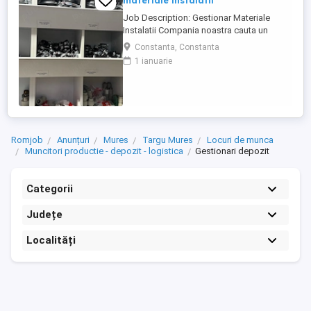
materiale instalatii
Job Description: Gestionar Materiale
Instalatii Compania noastra cauta un
Gestionar Materiale Instalatii responsabil
Constanta, Constanta
si dedicat pentru a se alatura echipei
1 ianuarie
noastre din departamentul de logistica.
Daca esti o persoana organizata, atenta la
detalii si iti place sa lucrezi intr-un mediu
dinamic, aceasta ...
Romjob
Anunțuri
Mures
Targu Mures
Locuri de munca
Muncitori productie - depozit - logistica
Gestionari depozit
Categorii
Județe
Localități