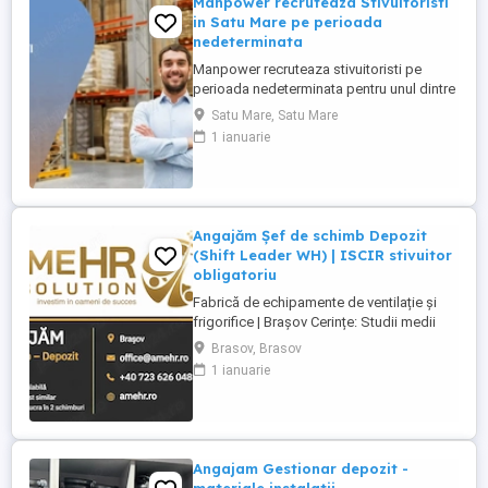
Manpower recruteaza Stivuitoristi
in Satu Mare pe perioada
nedeterminata
Manpower recruteaza stivuitoristi pe
perioada nedeterminata pentru unul dintre
cei mai importanți furnizori mondiali de
Satu Mare, Satu Mare
componente pentru industria auto.
1 ianuarie
Responsabilitati principale: - manipularea
materialelor cu ajutorul stivuitorului in
conditii de siguranta; - incarcarea si
descarcarea camioanelor ...
Angajăm Șef de schimb Depozit
(Shift Leader WH) | ISCIR stivuitor
obligatoriu
Fabrică de echipamente de ventilație și
frigorifice | Brașov Cerințe: Studii medii
Experiență de minimum 6 luni pe un post
Brasov, Brasov
similar Autorizație ISCIR valabilă pentru
1 ianuarie
operarea stivuitorului Disponibilitate
pentru lucru în 2 schimburi: 06:45 14:45
14:30 22:30 Responsabilități:
Coordonează și ...
Angajam Gestionar depozit -