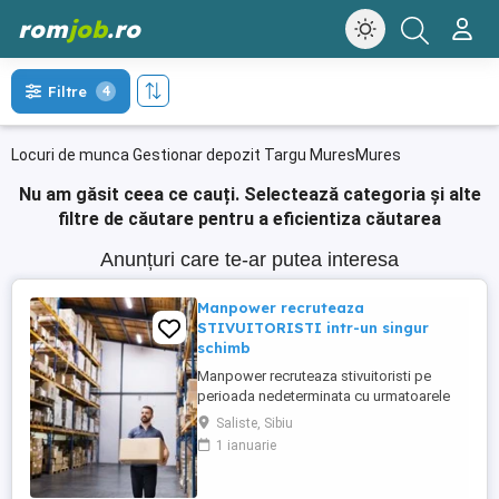
rom
job
.ro
Filtre
4
Locuri de munca Gestionar depozit Targu MuresMures
Nu am găsit ceea ce cauți.
Selectează categoria și alte
filtre de căutare pentru a eficientiza căutarea
Anunțuri care te-ar putea interesa
Manpower recruteaza
STIVUITORISTI intr-un singur
schimb
Manpower recruteaza stivuitoristi pe
perioada nedeterminata cu urmatoarele
beneficii: - CONTRACT PE PERIOADA
Saliste, Sibiu
NEDETERMINATA; - 1 singur schimb:
1 ianuarie
20:00-04:30(de luni pana vineri); - salariu
motivant(discutabil la interviu); - tichete de
masa 40 lei zi lucratoare; - 21 de zile