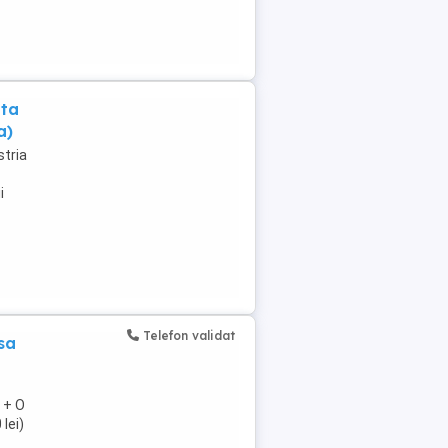
nta
a)
tria
i
Telefon validat
sa
) + O
lei)