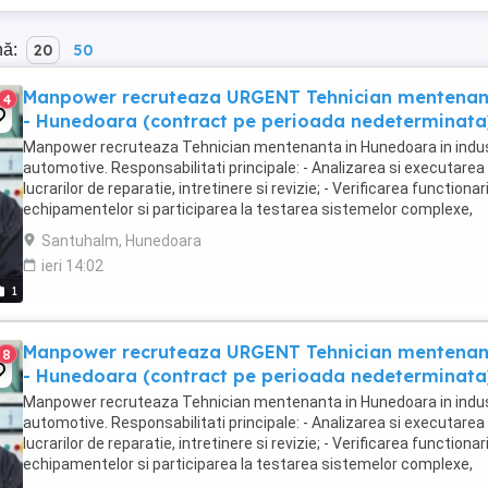
nă:
20
50
Manpower recruteaza URGENT Tehnician mentena
4
- Hunedoara (contract pe perioada nedeterminata
Manpower recruteaza Tehnician mentenanta in Hunedoara in indus
automotive. Responsabilitati principale: - Analizarea si executarea
lucrarilor de reparatie, intretinere si revizie; - Verificarea functionari
echipamentelor si participarea la testarea sistemelor complexe,
utilizand sisteme de diagnosticare ...
Santuhalm, Hunedoara
ieri 14:02
1
Manpower recruteaza URGENT Tehnician mentena
8
- Hunedoara (contract pe perioada nedeterminata
Manpower recruteaza Tehnician mentenanta in Hunedoara in indus
automotive. Responsabilitati principale: - Analizarea si executarea
lucrarilor de reparatie, intretinere si revizie; - Verificarea functionari
echipamentelor si participarea la testarea sistemelor complexe,
utilizand sisteme de diagnosticare ...