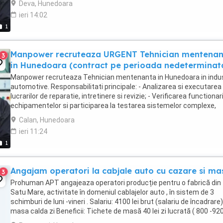
Deva, Hunedoara
ieri 14:02
1
Manpower recruteaza URGENT Tehnician mentena
3
in Hunedoara (contract pe perioada nedeterminat
Manpower recruteaza Tehnician mentenanta in Hunedoara in indus
automotive. Responsabilitati principale: - Analizarea si executarea
lucrarilor de reparatie, intretinere si revizie; - Verificarea functionari
echipamentelor si participarea la testarea sistemelor complexe,
utilizand sisteme de diagnosticare ...
Calan, Hunedoara
ieri 11:24
1
Angajam operatori la cabjale auto cu cazare si ma
3
Prohuman APT angajeaza operatori producție pentru o fabrică din
Satu Mare, activitate în domeniul cablajelor auto , în sistem de 3
schimburi de luni -vineri . Salariu: 4100 lei brut (salariu de încadrare
masa calda zi Beneficii: Tichete de masă 40 lei zi lucrată ( 800 -920 
Spor de noapte ...