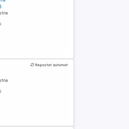
)
tria
i
Repostat automat
tria
i