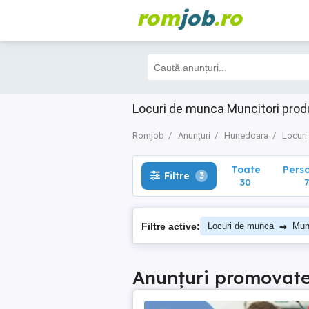
rom
job
.ro
Toate
Perso
Filtre
3
30
7
Locuri de munca Muncitori prod
Romjob
Anunțuri
Hunedoara
Locuri
Toate
Pers
Filtre
3
30
7
→
Filtre active:
Locuri de munca
Munc
Anunțuri promovat