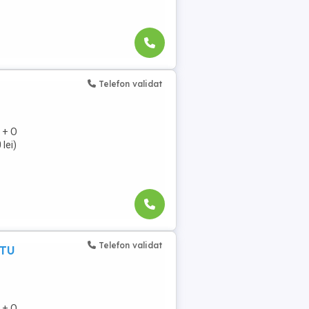
Telefon validat
) + O
lei)
Telefon validat
ATU
) + O