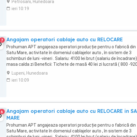
Petrosani, Hunedoara
ieri 10:19
Angajam operatori cablaje auto cu RELOCARE
7
Prohuman APT angajeaza operatori producție pentru o fabrică din
Satu Mare, activitate în domeniul cablajelor auto , în sistem de 3
schimburi de luni -vineri . Salariu: 4100 lei brut (salariu de încadrare
masa calda zi Beneficii: Tichete de masă 40 lei zi lucrată ( 800 -920 
Spor de noapte ...
Lupeni, Hunedoara
ieri 10:09
Angajam operatori cablaje auto cu RELOCARE in S
6
MARE
Prohuman APT angajeaza operatori producție pentru o fabrică din
Satu Mare, activitate în domeniul cablajelor auto , în sistem de 3
schimburi de luni -vineri . Salariu: 4100 lei brut (salariu de încadrare