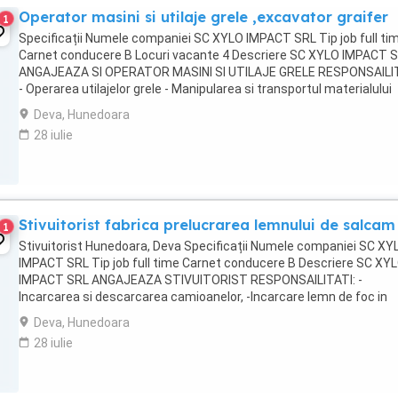
Operator masini si utilaje grele ,excavator graifer
1
Specificații Numele companiei SC XYLO IMPACT SRL Tip job full ti
Carnet conducere B Locuri vacante 4 Descriere SC XYLO IMPACT 
ANGAJEAZA SI OPERATOR MASINI SI UTILAJE GRELE RESPONSAILIT
- Operarea utilajelor grele - Manipularea si transportul materialului
lemnos - Respectarea normelor de siguranta ...
Deva, Hunedoara
28 iulie
Stivuitorist fabrica prelucrarea lemnului de salcam
1
Stivuitorist Hunedoara, Deva Specificații Numele companiei SC XY
IMPACT SRL Tip job full time Carnet conducere B Descriere SC XY
IMPACT SRL ANGAJEAZA STIVUITORIST RESPONSAILITATI: -
Incarcarea si descarcarea camioanelor, -Incarcare lemn de foc in
camionete - Manipularea si transportarea paletilor ...
Deva, Hunedoara
28 iulie