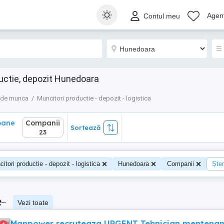
ane
Companii
Sortează
Agenț
Contul meu
23
uctie, depozit Hunedoara
 de munca
Muncitori productie - depozit - logistica
oane
Companii
Sortează
23
itori productie - depozit - logistica
Hunedoara
Companii
Șter
e
–
Vezi toate
Manpower recruteaza URGENT Tehnician mentena