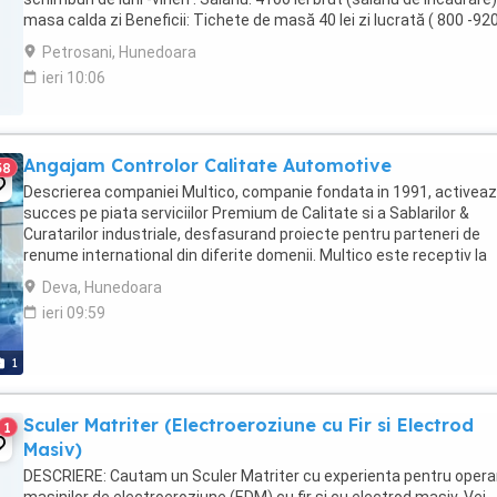
masa calda zi Beneficii: Tichete de masă 40 lei zi lucrată ( 800 -920 
Spor de noapte ...
Petrosani, Hunedoara
ieri 10:06
Angajam Controlor Calitate Automotive
38
Descrierea companiei Multico, companie fondata in 1991, activea
succes pe piata serviciilor Premium de Calitate si a Sablarilor &
Curatarilor industriale, desfasurand proiecte pentru parteneri de
renume international din diferite domenii. Multico este receptiv la
exigentele Clientilor de a nu accepta ...
Deva, Hunedoara
ieri 09:59
1
Sculer Matriter (Electroeroziune cu Fir si Electrod
1
Masiv)
DESCRIERE: Cautam un Sculer Matriter cu experienta pentru opera