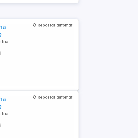
Repostat automat
nta
)
tria
i
Repostat automat
nta
)
tria
i