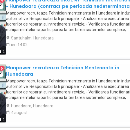
4
- Hunedoara (contract pe perioada nedeterminata
Manpower recruteaza Tehnician mentenanta in Hunedoara in indus
automotive. Responsabilitati principale: - Analizarea si executarea
lucrarilor de reparatie, intretinere si revizie; - Verificarea functionari
echipamentelor si participarea la testarea sistemelor complexe,
utilizand sisteme de diagnosticare ...
Santuhalm, Hunedoara
ieri 14:02
1
Manpower recruteaza Tehnician Mentenanta in
6
Hunedoara
Manpower recruteaza Tehnician mentenanta in Hunedoara in indus
automotive. Responsabilitati principale: - Analizarea si executarea
lucrarilor de reparatie, intretinere si revizie; - Verificarea functionari
echipamentelor si participarea la testarea sistemelor complexe,
utilizand sisteme de diagnosticare ...
Hunedoara, Hunedoara
4 august
1