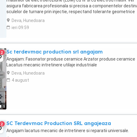
masinilor de electroeroziune (EDM) cu fir si cu electrod masiv. Vei
asigura fabricarea profesionala si precisa a componentelor destin
sculelor de turnare prin injectie, respectand tolerante geometrice
extrem de stricte. Activitati ...
Deva, Hunedoara
ieri 09:59
Sc terdevmac production srl angajam
2
Angajam: Fasonator produse ceramice Arzator produse ceramice
Lacatus mecanic intretinere utilaje industriale
Deva, Hunedoara
4 august
1
SC Terdevmac Production SRL angajeaza
2
Angajam lacatus mecanic de intretinere si reparatii universale.