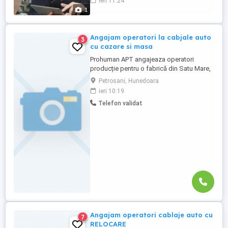
ieri 11:24
reparatie, intretinere si revizie; - Verificarea
1
functionarii echipamentelor si participarea
la testarea sistemelor complexe, utilizand
sisteme de diagnosticare ...
Angajam operatori la cabjale auto
3
cu cazare si masa
Prohuman APT angajeaza operatori
producție pentru o fabrică din Satu Mare,
activitate în domeniul cablajelor auto , în
Petrosani, Hunedoara
sistem de 3 schimburi de luni -vineri .
ieri 10:19
Salariu: 4100 lei brut (salariu de încadrare)
Telefon validat
+ O masa calda zi Beneficii: Tichete de
masă 40 lei zi lucrată ( 800 -920 lei) Spor
de noapte ...
Angajam operatori cablaje auto cu
7
RELOCARE