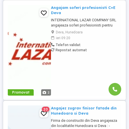
Angajam soferi profesionisti C+E
Deva
INTERNATIONAL LAZAR COMPANY SRL
angajeaza soferi profesionisti pentru
transport intern-prelata Cerinte: Permis
Deva, Hunedoara
categoria C+E Atestat profesional si card
ieri 09:20
tahograf Experienta constituie un avantaj
Telefon validat
Seriozitate si responsabilitate Oferim:
Repostat automat
Salariu motivant 7000-8000 lei Contract de
munca pe perioada ...
Promovat
2
Angajez zugrav finisor fatade din
20
Hunedoara si Deva
Firma de constructii din Deva angajeaza
din localitatile Hunedoara si Deva : -