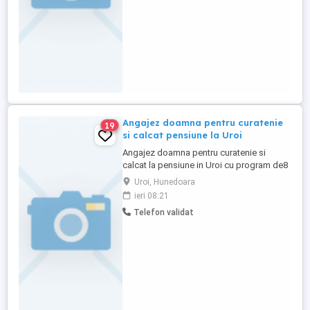
Angajez doamna pentru curatenie
19
si calcat pensiune la Uroi
Angajez doamna pentru curatenie si
calcat la pensiune in Uroi cu program de8
h zi de luni pana vineri . Oferim salarizare
Uroi, Hunedoara
motivanta . Domiciliu sa fie din Uroi sau
ieri 08:21
imprejurimi . Relatii la numarul de telefon
Telefon validat
de mai jos .