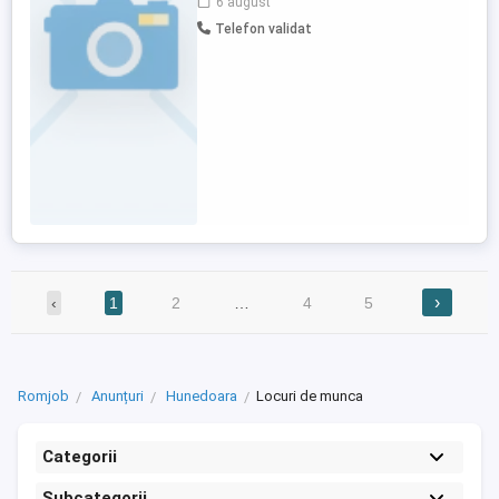
6 august
postului includ: -Procesarea comenzilor:
Telefon validat
Preluarea, verificarea și confirmarea
comenzilor primite pe site. -Relația cu
clienții: Oferirea de suport telefonic ...
›
‹
1
2
…
4
5
Romjob
Anunțuri
Hunedoara
Locuri de munca
Categorii
Subcategorii