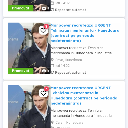
Analizarea si executarea lucrarilor de
ieri 14:02
reparatie, intretinere si revizie; - Verificarea
Promovat
1
Repostat automat
functionarii echipamentelor si participarea
la testarea sistemelor complexe, utilizand
sisteme de diagnosticare ...
Manpower recruteaza URGENT
8
Tehnician mentenanta - Hunedoara
(contract pe perioada
nedeterminata)
Manpower recruteaza Tehnician
mentenanta in Hunedoara in industria
automotive. Responsabilitati principale: -
Deva, Hunedoara
Analizarea si executarea lucrarilor de
ieri 14:02
reparatie, intretinere si revizie; - Verificarea
Promovat
1
Repostat automat
functionarii echipamentelor si participarea
la testarea sistemelor complexe, utilizand
sisteme de diagnosticare ...
Manpower recruteaza URGENT
3
Tehnician mentenanta in
Hunedoara (contract pe perioada
nedeterminata)
Manpower recruteaza Tehnician
mentenanta in Hunedoara in industria
automotive. Responsabilitati principale: -
Calan, Hunedoara
Analizarea si executarea lucrarilor de