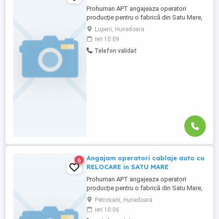
Prohuman APT angajeaza operatori
producție pentru o fabrică din Satu Mare,
activitate în domeniul cablajelor auto , în
Lupeni, Hunedoara
sistem de 3 schimburi de luni -vineri .
ieri 10:09
Salariu: 4100 lei brut (salariu de încadrare)
Telefon validat
+ O masa calda zi Beneficii: Tichete de
masă 40 lei zi lucrată ( 800 -920 lei) Spor
de noapte ...
Angajam operatori cablaje auto cu
6
RELOCARE in SATU MARE
Prohuman APT angajeaza operatori
producție pentru o fabrică din Satu Mare,
activitate în domeniul cablajelor auto , în
Petrosani, Hunedoara
sistem de 3 schimburi de luni -vineri .
ieri 10:06
Salariu: 4100 lei brut (salariu de încadrare)