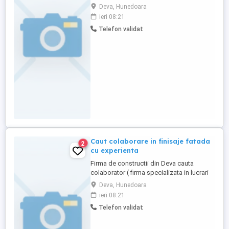
zugrav finisor fatade cu experienta Oferim
Deva, Hunedoara
salarizare motivanta si la timp . Relatii la nr
ieri 08:21
de telefon afisat mai jos .
Telefon validat
Caut colaborare in finisaje fatada
2
cu experienta
Firma de constructii din Deva cauta
colaborator ( firma specializata in lucrari
de finisaje fatade ) adeziv , tencuiala
Deva, Hunedoara
decorativa si lavabil in mai multe culori.
ieri 08:21
Relatii la nr de telefon de mai jos.
Telefon validat