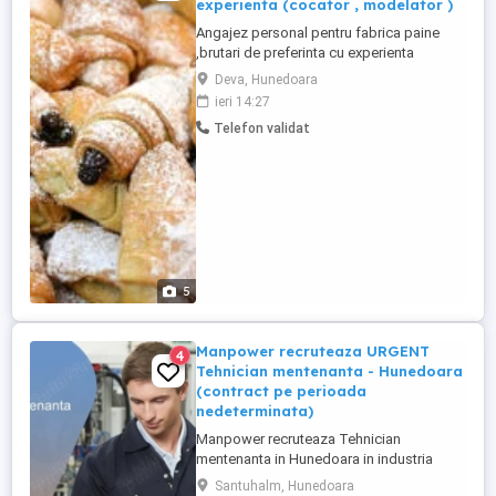
experienta (cocator , modelator )
Angajez personal pentru fabrica paine
,brutari de preferinta cu experienta
(barbati ptr cuptor , modelatori femei sau
Deva, Hunedoara
barbati ) cit si personal necalificat .
ieri 14:27
Conditii salariale bune si alte beneficii . Se
Telefon validat
cere Seriozitate si constiintiozitate .
5
Manpower recruteaza URGENT
4
Tehnician mentenanta - Hunedoara
(contract pe perioada
nedeterminata)
Manpower recruteaza Tehnician
mentenanta in Hunedoara in industria
automotive. Responsabilitati principale: -
Santuhalm, Hunedoara