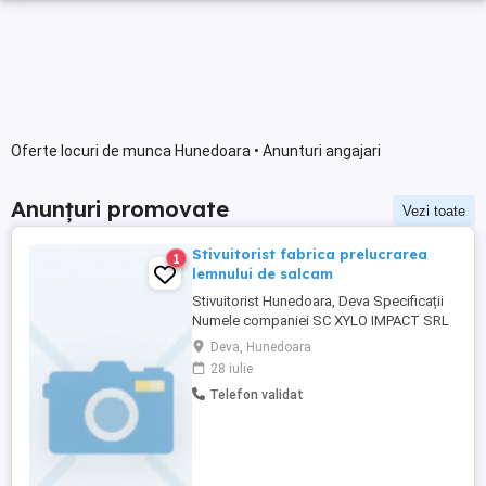
Oferte locuri de munca Hunedoara • Anunturi angajari
Anunțuri promovate
Vezi toate
Stivuitorist fabrica prelucrarea
1
lemnului de salcam
Stivuitorist Hunedoara, Deva Specificații
Numele companiei SC XYLO IMPACT SRL
Tip job full time Carnet conducere B
Deva, Hunedoara
Descriere SC XYLO IMPACT SRL
28 iulie
ANGAJEAZA STIVUITORIST
Telefon validat
RESPONSAILITATI: - Incarcarea si
descarcarea camioanelor, -Incarcare lemn
de foc in camionete - Manipularea si
transportarea paletilor ...