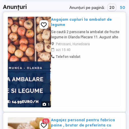
sisteme de diagnosticare ...
Anunțuri
20
50
Anunțuri pe pagină:
Angajam cupluri la ambalat de
legume
Se caută 2 persoane la ambalat de fructe
legume in Olanda Plecare 11. August alte
detalii la telefon
Petrosani, Hunedoara
azi 15:40
Telefon validat
1
Angajez personal pentru fabrica
31
paine , brutar de preferinta cu