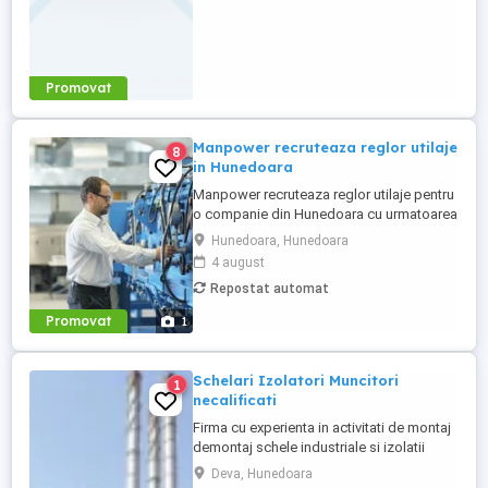
Promovat
Manpower recruteaza reglor utilaje
8
in Hunedoara
Manpower recruteaza reglor utilaje pentru
o companie din Hunedoara cu urmatoarea
descriere: reglorul are rolul de a asambla
Hunedoara, Hunedoara
si regla componentele electrice si
4 august
electronice conform instructiunilor de
Repostat automat
lucru si standardelor de calitate ale
companiei. Activitatea se desfasoara pe
Promovat
1
linia de productie si presupune ...
Schelari Izolatori Muncitori
1
necalificati
Firma cu experienta in activitati de montaj
demontaj schele industriale si izolatii
industriale in rafinarii, combinate
Deva, Hunedoara
petrochimice, otelarii ofera locuri de