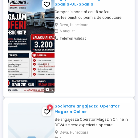
Spania-UE-Spania
Compania noastră caută șoferi
profesioniști cu permis de conducere
categoria C+E pentru transport rutier pe
Deva, Hunedoara
ruta Spania-UE-Spania. Candidatul ideal
6 august
va avea experiență relevantă în transportul
Telefon validat
internațional și va demonstra
responsabilitate, punctualitate și
respectarea normelor de circulație.
**Responsabilități:** * ...
1
Societate angajeaza Operator
6
Magazin Online
Se angajeaza Operator Magazin Online in
DEVA se cere experienta operare
calculator si o foarte buna comunicare
Deva, Hunedoara
Principalele responsabilități din fișa