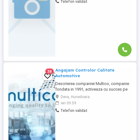
Telefon validat
+ O masa calda zi Beneficii: Tichete de
masă 40 lei zi lucrată ( 800 -920 lei) Spor
de noapte ...
Angajam Controlor Calitate
38
Automotive
Descrierea companiei Multico, companie
fondata in 1991, activeaza cu succes pe
piata serviciilor Premium de Calitate si a
Deva, Hunedoara
Sablarilor & Curatarilor industriale,
ieri 09:59
desfasurand proiecte pentru parteneri de
Telefon validat
renume international din diferite domenii.
Multico este receptiv la exigentele
Clientilor de a nu accepta ...