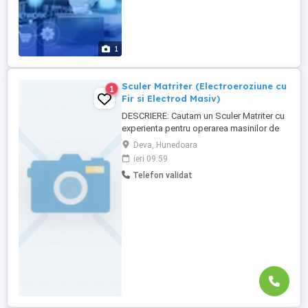
1
Sculer Matriter (Electroeroziune cu
1
Fir si Electrod Masiv)
DESCRIERE: Cautam un Sculer Matriter cu
experienta pentru operarea masinilor de
electroeroziune (EDM) cu fir si cu electrod
Deva, Hunedoara
masiv. Vei asigura fabricarea profesionala
ieri 09:59
si precisa a componentelor destinate
Telefon validat
sculelor de turnare prin injectie,
respectand tolerante geometrice extrem
de stricte. Activitati ...