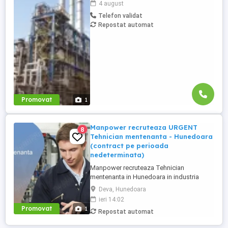
4 august
munca in Belgia pentru: - schelari
Telefon validat
muncitori necalificati pentru activitatea de
Repostat automat
montaj demontaj schele industriale; -
izolatori (vata+tabla) pentru ...
Promovat
1
Manpower recruteaza URGENT
8
Tehnician mentenanta - Hunedoara
(contract pe perioada
nedeterminata)
Manpower recruteaza Tehnician
mentenanta in Hunedoara in industria
automotive. Responsabilitati principale: -
Deva, Hunedoara
Analizarea si executarea lucrarilor de
ieri 14:02
reparatie, intretinere si revizie; - Verificarea
Promovat
1
Repostat automat
functionarii echipamentelor si participarea
la testarea sistemelor complexe, utilizand