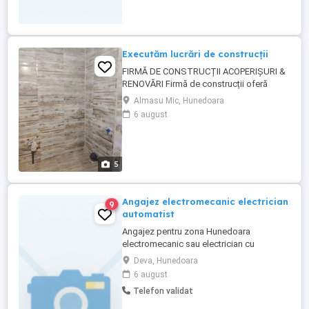
Executăm lucrări de construcții
FIRMĂ DE CONSTRUCȚII ACOPERIȘURI &
RENOVĂRI Firmă de construcții oferă
servicii complete, calitate garantată și
Almasu Mic, Hunedoara
seriozitate. Executăm lucrări de:
6 august
acoperișuri (montaj, reparații, înlocuire
completă) șarpante din lemn tablă, țiglă
metalică, țiglă ceramică hidroizolații
construcții civile zidărie ...
5
Angajez electromecanic electrician
9
automatist
Angajez pentru zona Hunedoara
electromecanic sau electrician cu
cunoștințe de automatizare scheme
Deva, Hunedoara
electrice pentru revizii și reparații
6 august
ascensoare,cu permis categoria B
Telefon validat
,domiciliul de preferință în Mun.Hunedoara
sau împrejurimi.