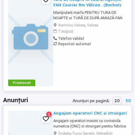
FAN Courier Rm Vâlcea . (Barbat)
Manipulant marfa PENTRU TURA DE
NOAPTE si TURĂ DE DUPĂ AMIAZĂ-FAN
Courier Rm Valcea Candidatul ideal
Ramnicu Valcea, Valcea
Persoana serioasa, constiincioasa, de
7 august
incredere Rezistenta la munca fizica
Telefon validat
presupusa de manipularea marfii din
Repostat automat
depozit, descarcare incarcare Studii:
minim 12 clase Abilitati de comunicare
orala si ...
Promovat
Anunțuri
20
50
Anunțuri pe pagină:
Angajam operatori CNC si strungari
1
Angajam operatori masini cu comanda
numerica (CNC) si strungari pentru fabrica
mecanica din loc. Simian, jud Mehedinti,
Drobeta-Turnu Severin, Mehedinti