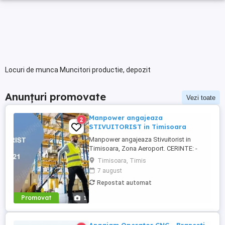
Locuri de munca Muncitori productie, depozit
Anunțuri promovate
Vezi toate
Manpower angajeaza
2
STIVUITORIST in Timisoara
Manpower angajeaza Stivuitorist in
Timisoara, Zona Aeroport. CERINTE: -
disponibilitate de a lucra in 3 si 4
Timisoara, Timis
schimburi; - autorizatie ISCIR valabila
7 august
pentru stivuitorist; - experienta anterioara
Repostat automat
pe un post similar este obligatorie; -
seriozitate, responsabilitate si atentie la
Promovat
1
detalii; - capacitate ...