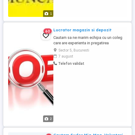
1
Lucrator magazin si depozit
60
Cautam sa ne marim echipa cu un coleg
care are experienta in pregatirea
comenzilor online. Persoana potrivita
Sector 5, Bucuresti
pentru acest post trebuie sa stie sa
7 august
utlizeze un program de facturare si sa
Telefon validat
emita documente de transport (AWB).
Fisa postului: facturare comenzilor online
pregatirea comenzilor (impachetarea ...
2