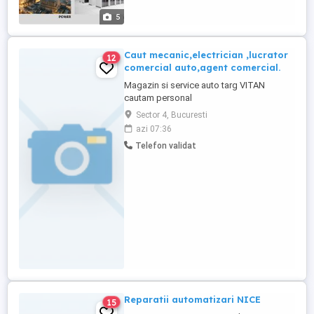
5
Caut mecanic,electrician ,lucrator
12
comercial auto,agent comercial.
Magazin si service auto targ VITAN
cautam personal
,mecanic,electrician,laborant vopsea auto
Sector 4, Bucuresti
lucrator comercial.Salariu +comision
azi 07:36
realizari.
Telefon validat
Reparatii automatizari NICE
15