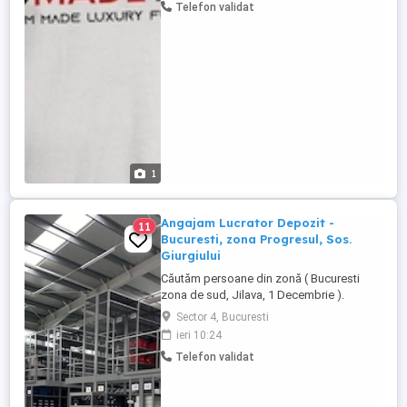
Telefon validat
mobilierului; Seriozitate, responsabilitate
și atenție la detalii; Dorință de dezvoltare
și perfecționare ...
1
Angajam Lucrator Depozit -
11
Bucuresti, zona Progresul, Sos.
Giurgiului
Căutăm persoane din zonă ( Bucuresti
zona de sud, Jilava, 1 Decembrie ).
Magazin online specializat în produse de
Sector 4, Bucuresti
sticlarie, caută Lucrător Depozit Picker +
ieri 10:24
pregătire colete. Responsabilități:
Telefon validat
Pregătirea comenzilor pentru livrare,:
picking produse și ambalare colete
Verificarea produselor ...