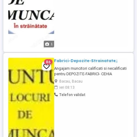
prelungire.plecari in maxim 5 zile de la
inscriere.inscrierile se ...
1
Fabrici-Depozite-Strainatate;;
86
Angajam muncitori calificati si necalificati
pentru DEPOZITE-FABRICI- CEHIA
Activitatea consta in ambalarea si
Bacau, Bacau
etichetarea produselor
ieri 08:13
agroalimentare,efectuarea controalelor de
Telefon validat
calitate si respectarea standardelor de
siguranta, calitate si igiena la locul de
munca. Contract de munca cu asigurare
medicala ...