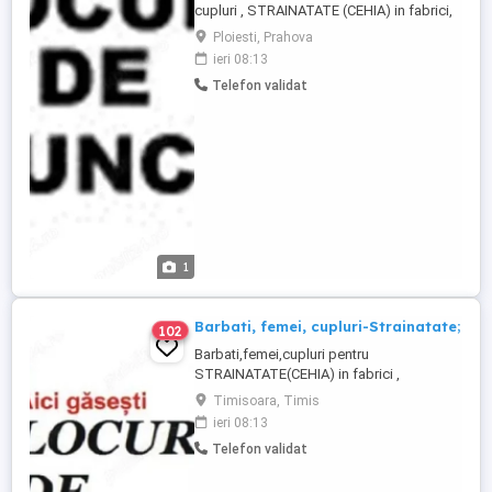
cupluri , STRAINATATE (CEHIA) in fabrici,
agricultura, depozite,
Ploiesti, Prahova
constructii(FATADE,ZIDARI,RGIPSARI etc),
ieri 08:13
lacatuserie, sudura etc.PLECARI
Telefon validat
URGENTE. TRANSPORT ASIGURAT DE
ANGAJATOR
1
Barbati, femei, cupluri-Strainatate;
102
Barbati,femei,cupluri pentru
STRAINATATE(CEHIA) in fabrici ,
agricultura,silvicultura,depozite
Timisoara, Timis
,constructii,(FATADE,ZIDARI,RGIPSARI
ieri 08:13
etc)lacatuserie,sudura etc .Contract
Telefon validat
sezonier de munca pe o perioada de pana
la un an cu posibilitate de