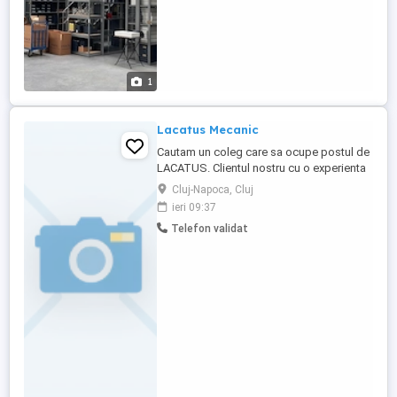
1
Lacatus Mecanic
Cautam un coleg care sa ocupe postul de
LACATUS. Clientul nostru cu o experienta
de peste 20 ani in fabricarea constructiilor
Cluj-Napoca, Cluj
metalice, isi mareste echipa. CE CAUTAM?
ieri 09:37
- Diploma calificare profesională în
Telefon validat
domeniul - Experiență anterioară de minim
1-3 ani pe un post similar - Abilități
practice si ...