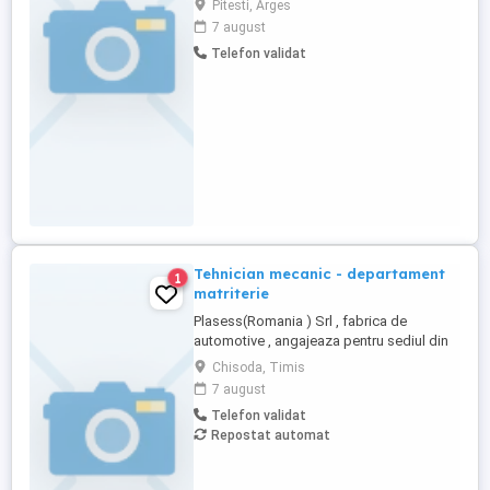
Pitesti, Arges
8 ore, salariu de la 6000 BRUT + bonuri de
7 august
masa 40 lei zi , ore suplimentare platite
Telefon validat
separat. Detalii la telefon
Tehnician mecanic - departament
1
matriterie
Plasess(Romania ) Srl , fabrica de
automotive , angajeaza pentru sediul din
TImisoara , platforma Incontro, nr. 11 ,
Chisoda, Timis
tehnician mentenanta matrite. Atributii
7 august
principale: -activitati de reparatii si
Telefon validat
intretinere zilnica a matritelor cu scopul de
Repostat automat
a maximiza utilizarea echipamentelor -
monitorizeaza ...