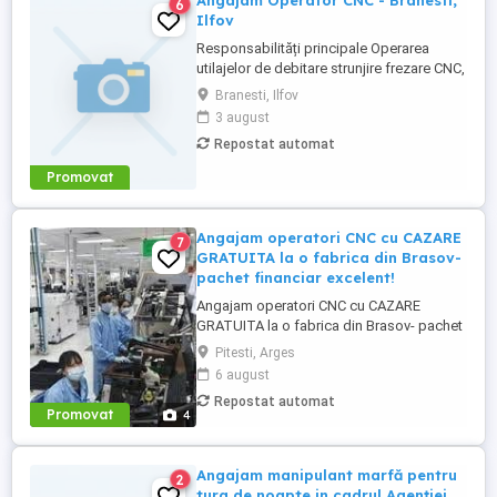
Angajam Operator CNC - Branesti,
6
Ilfov
Responsabilități principale Operarea
utilajelor de debitare strunjire frezare CNC,
conform instrucțiunilor tehnice; Verificarea
Branesti, Ilfov
calității și preciziei produselor finite și
3 august
semi-finite; Ajustarea parametrilor mașinii,
Repostat automat
dupa caz și întreținerea utilajelor;
Realizarea unor activităţi de întreţinere ...
Promovat
Angajam operatori CNC cu CAZARE
7
GRATUITA la o fabrica din Brasov-
pachet financiar excelent!
Angajam operatori CNC cu CAZARE
GRATUITA la o fabrica din Brasov- pachet
financiar excelent! Angajam operatori CNC
Pitesti, Arges
care au cunostinte de desen tehnic cu
6 august
CAZARE GRATUITA la o fabrica din Brasov
Repostat automat
- pachet financiar atractiv. Locul de munca
Promovat
4
este la o companie multinationala unde se
asambleaza componente ...
Angajam manipulant marfă pentru
2
tura de noapte in cadrul Agenției