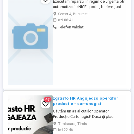
Executam reparatii in regim de urgenta ptr
automatizarile NICE - portii , bariere , usi
garaj , turnicheti
Sector 4, Bucuresti
azi 06:41
Telefon validat
Igrasto HR Angajeaza operator
47
productie - cartonagist
Căutăm un as al cutiilor Operator
Producție Cartonagist! Dacă îți plac
lucrurile bine făcute, ai ochi de vultur
Timisoara, Timis
pentru detalii și îți place să vezi cum dintr-
ieri 22:46
o bucată de carton iese ceva util și fain