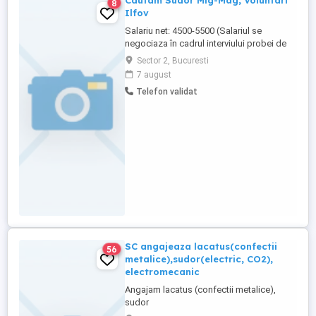
Cautam Sudor Mig-Mag, Voluntari
8
Ilfov
Salariu net: 4500-5500 (Salariul se
negociaza în cadrul interviului probei de
lucru) Cerinte Experienta in sudura pe
Sector 2, Bucuresti
oteluri subtiri in carne 1,5 5mm Cunostinte
7 august
de lacatuserie in vederea asamblarii
Telefon validat
pieselor pentru sudat Orientare spre
obtinerea rezultatelor si incadrarea in
standardele de calitate ...
SC angajeaza lacatus(confectii
56
metalice),sudor(electric, CO2),
electromecanic
Angajam lacatus (confectii metalice),
sudor
(electric,CO2),electromecanic,program de