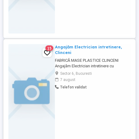
Angajăm Electrician intretinere,
15
Clinceni
FABRICĂ MASE PLASTICE CLINCENI
Angajăm Electrician intretinere cu
experiență minima in fabrica! Salariu:
Sector 6, Bucuresti
3500-5000 lei net (în funcție de experiență)
7 august
program flexibil CERINȚE OBLIGATORII:
Telefon validat
Experiență pe un post similar Cunostinte în
realizarea, întreținerea și repararea utilaje
Abilități de lucru ...