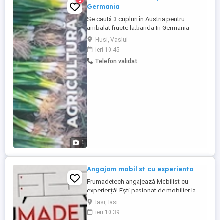
Germania
Se caută 3 cupluri în Austria pentru
ambalat fructe la.banda In Germania
Plecaril3 sunt deja organizate pentru
Husi, Vaslui
databde .12 august Doar cu transportu
ieri 10:45
nostru Nu este permis cu masina
Telefon validat
personala Alte detalii la telefon Locuri
limitate
1
Angajam mobilist cu experienta
Frumadetech angajează Mobilist cu
experiență! Ești pasionat de mobilier la
comandă și ai experiență în domeniu?
Iasi, Iasi
Alătură-te echipei Frumadetech! Cerințe:
ieri 10:39
Experiență în realizarea și montajul