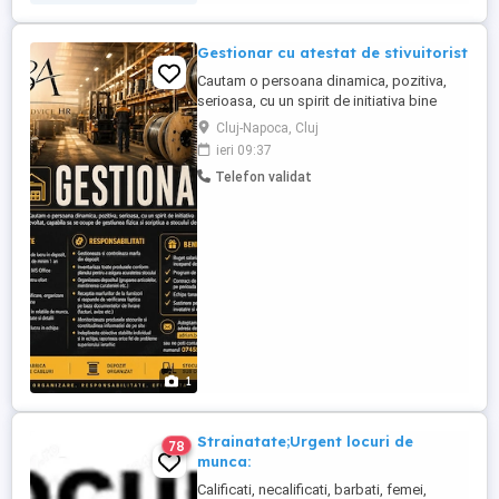
Gestionar cu atestat de stivuitorist
Cautam o persoana dinamica, pozitiva,
serioasa, cu un spirit de initiativa bine
dezvoltat, capabila sa se ocupe de
Cluj-Napoca, Cluj
gestiunea fizica si scriptica a stocului de
ieri 09:37
marfa. Localitatea Gilau CERINTE:
Telefon validat
experienta diversa de lucru in depozit, pe
un post similar, de minim 1 an cunoştinţe
pachet MS Office; ...
1
Strainatate;Urgent locuri de
78
munca:
Calificati, necalificati, barbati, femei,