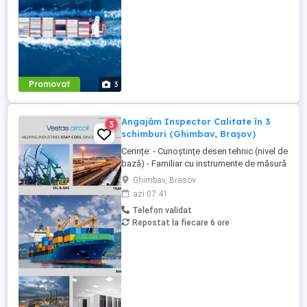
Promovat
3
Angajăm Inspector Calitate în 3
3
schimburi (Ghimbav, Brașov)
Cerințe: - Cunoștințe desen tehnic (nivel de
bază) - Familiar cu instrumente de măsură
și control (ex. șubler) - Limba engleză
Ghimbav, Brasov
(nivel incepator) - Cunoștințe operare PC
azi 07:41
(email, Excel) - Abilități bune de lucru în
Telefon validat
echipă, comunicare și atenție la detalii -
Repostat la fiecare 6 ore
Disponibilitate pentru lucru în 3 schimburi
...