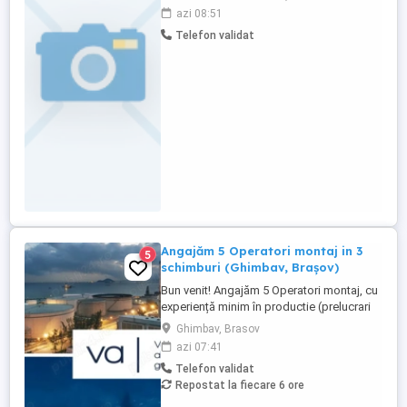
pachet salarial cu bonuri de masa incluse,
azi 08:51
transport pe raza localitatii decontat,
Telefon validat
program de lucru de luni pana vineri. Puteti
trimite CV pe whatsAp la numarul de
telefon
Angajăm 5 Operatori montaj in 3
5
schimburi (Ghimbav, Brașov)
Bun venit! Angajăm 5 Operatori montaj, cu
experiență minim în productie (prelucrari
prin aschiere). Căutăm persoane serioase,
Ghimbav, Brasov
dornice să învețe și să muncească, se va
azi 07:41
oferi instruire la locul de muncă. Program:
Telefon validat
3 schimburi - schimbul 1: 06.45-14.30 -
Repostat la fiecare 6 ore
schimbul 2: 14.30-22.30 - schimbul 3:
22.30-6:30 ...