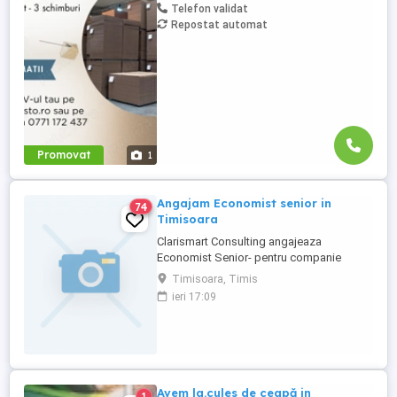
Telefon validat
atunci locul tău e la noi în echipă! Nu-ți
Repostat automat
cerem să fii împăratul cartonului , dar dacă
ai ...
Promovat
1
Angajam Economist senior in
74
Timisoara
Clarismart Consulting angajeaza
Economist Senior- pentru companie
multinationala. Cerințe: - Studii superioare
Timisoara, Timis
absolvite cu diploma de licenta in
ieri 17:09
domeniul economic - Experienta
profesionala in fiscalitate sau mijloace
fixe - Cunoasterea foarte buna a
aspectelor financiare, contabile specifice
unei ...
Avem la.cules de ceapă in
1