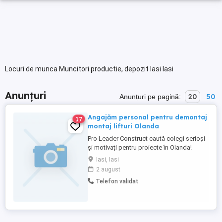
Locuri de munca Muncitori productie, depozit Iasi Iasi
Anunțuri
20
50
Anunțuri pe pagină:
Angajăm personal pentru demontaj
17
montaj lifturi Olanda
Pro Leader Construct caută colegi serioși
și motivați pentru proiecte în Olanda!
Locație: Diverse orașe din Olanda Salariu:
Iasi, Iasi
între 1800-3500 net lună (în funcție de
2 august
experiență) Cazare asigurată gratuit pe
Telefon validat
teritoriul Olandei Cerințe: Experiență în
montaj demontaj lifturi sau în domeniul
construcțiilor ...