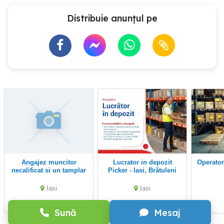
Distribuie anunțul pe
Angajez muncitor
Lucrator in depozit
Operator-Lucrător Pentru
necalificat si un tamplar
Picker - Iasi, Brătuleni
pal melaminat
Iasi
Iasi
Sună
Mesaj