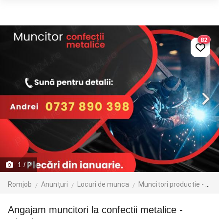
82
1
/ 2
Romjob
Anunțuri
Locuri de munca
Muncitori productie - depozit - logistica
Angajam muncitori la confectii metalice -