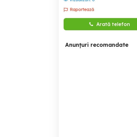
Raportează
Arată telefon
Anunțuri recomandate
Angajam manipulant
Fabrica de mezeluri cu
marfuri
an
Ploiesti