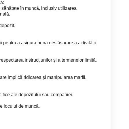
ă:
i sănătate în muncă, inclusiv utilizarea
nală.
depozit.
i pentru a asigura buna desfășurare a activității.
 respectarea instrucțiunilor și a termenelor limită.
are implică ridicarea și manipularea marfii.
ifice ale depozitului sau companiei.
le locului de muncă.