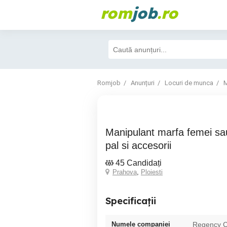
rom
job
.ro
Romjob
Anunțuri
Locuri de munca
M
Manipulant marfa femei sau barbati depozit
pal si accesorii
45 Candidați
Prahova
,
Ploiesti
Specificații
Numele companiei
Regency 