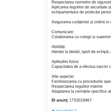
Respectarea normelor de siguranț
Aplicarea regulilor de securitate ș
echipamentului de protecție perso
Asigurarea curățeniei și ordinii in 
Comunicare:
Colaborarea cu colegii și superiori
Abilități:
Atenție la detalii, spirit de echipă,
Aptitudini fizice:
Capacitatea de a efectua sarcini c
Alte aspecte:
Familiarizarea cu procedurile spec
Respectarea regulilor interne
Adaptarea la cerințele specifice a
ID anunț
: 1753019967
Vizualizări:
0