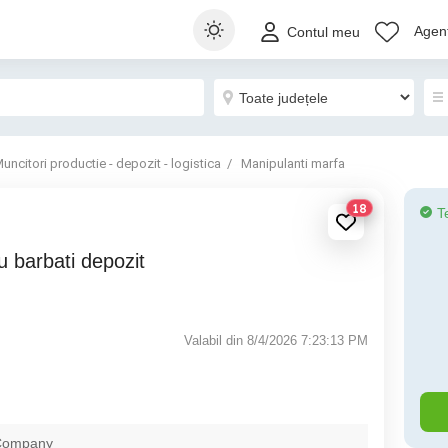
Agenț
Contul meu
uncitori productie - depozit - logistica
Manipulanti marfa
18
T
Valabil din 8/4/2026 7:23:13 PM
Company