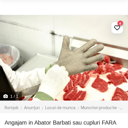
6
1
/ 1
Romjob
Anunțuri
Locuri de munca
Muncitori productie - depozit - logistica
Angajam in Abator Barbati sau cupluri FARA