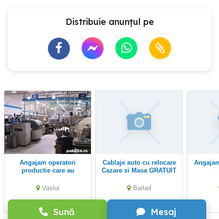
Distribuie anunțul pe
Angajam operatori
Cablaje auto cu relocare
Angajam operator hartie
productie care au
Cazare si Masa GRATUIT
cunostinte de desen
tehnic - CAZARE
Vaslui
Barlad
GRATUITA la Brasov
Sună
Mesaj