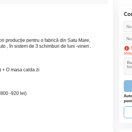
Con
 producție pentru o fabrică din Satu Mare,
to , în sistem de 3 schimburi de luni -vineri .
T
oblig
e) + O masa calda zi
 800 -920 lei)
Auto
pent