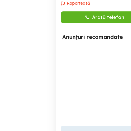
Raportează
Arată telefon
Anunțuri recomandate
Angajam operatori la
cabjale auto cu cazare si
masa
Petrosani