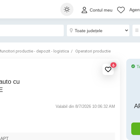
Agenț
Contul meu
uncitori productie - depozit - logistica
Operatori productie
6
T
E
A
Valabil din 8/7/2026 10:06:32 AM
 APT