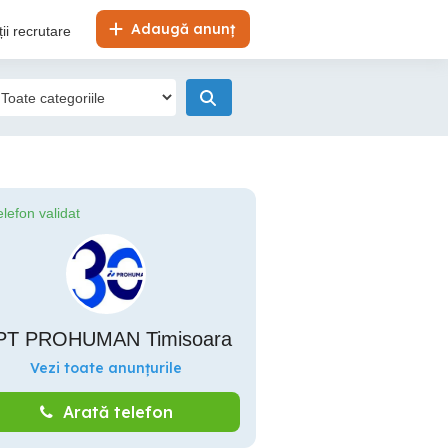
Adaugă anunț
ii recrutare
elefon validat
PT PROHUMAN Timisoara
Vezi toate anunțurile
Arată telefon