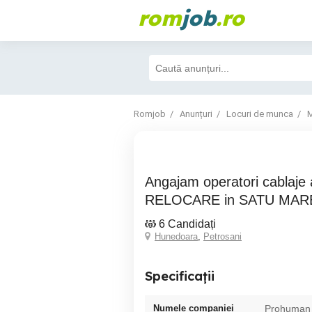
rom
job
.ro
Romjob
Anunțuri
Locuri de munca
M
Angajam operatori cablaje auto cu
RELOCARE in SATU MAR
6 Candidați
Hunedoara
,
Petrosani
Specificații
Numele companiei
Prohuman