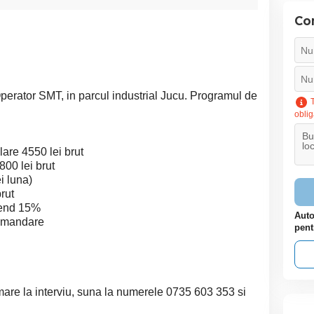
Con
erator SMT, in parcul industrial Jucu. Programul de
T
oblig
are 4550 lei brut
00 lei brut
i luna)
rut
kend 15%
Auto
comandare
pent
mare la interviu, suna la numerele 0735 603 353 si