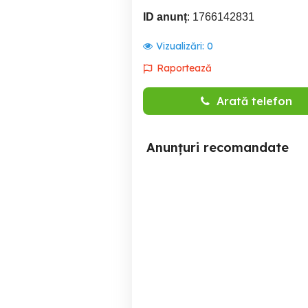
ID anunț
: 1766142831
Vizualizări:
0
Raportează
Arată telefon
Anunțuri recomandate
Cautam colegi in echipa
ACS Industries angajeaza
ACS Industries Europe
ope
Turda
sem
Turda