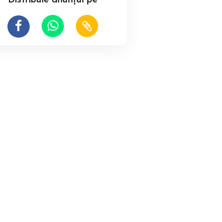
ACS industries angajeaza
Angajam lacatus mecanic
 Turda (f m)
tehnician mecanic!
CU EXPERIE
Turda
Turda
Turda