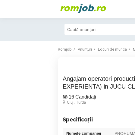
rom
job
.ro
Romjob
Anunțuri
Locuri de munca
M
Angajam operatori productie (FARA
EXPERIENTA) in JUCU C
16 Candidați
Cluj
,
Turda
Specificații
Numele companiei
PROHUM