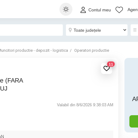
Agenț
Contul meu
uncitori productie - depozit - logistica
Operatori productie
11
LUJ
A
Valabil din 8/6/2026 9:38:03 AM
AN