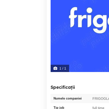
1
/ 1
Specificații
Numele companiei
FRIGOGL
Tip job
full time