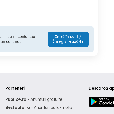
Operator SMT in Timisoara
Toro
(Zona Buziasului)
Timisoara
Timisoara
T
r, intră în contul tău
Intră în cont /
Înregistrează-te
 un cont nou!
Parteneri
Descarcă ap
Publi24.ro
- Anunturi gratuite
Bestauto.ro
- Anunturi auto/moto