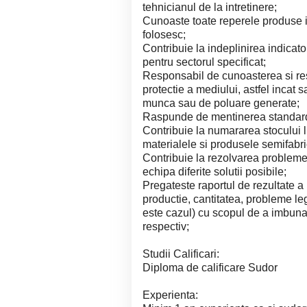
tehnicianul de la intretinere;
Cunoaste toate reperele produse i
folosesc;
Contribuie la indeplinirea indicator
pentru sectorul specificat;
Responsabil de cunoasterea si res
protectie a mediului, astfel incat s
munca sau de poluare generate;
Raspunde de mentinerea standarde
Contribuie la numararea stocului l
materialele si produsele semifabri
Contribuie la rezolvarea problemel
echipa diferite solutii posibile;
Pregateste raportul de rezultate a 
productie, cantitatea, probleme le
este cazul) cu scopul de a imbunata
respectiv;
Studii Calificari:
Diploma de calificare Sudor
Experienta: