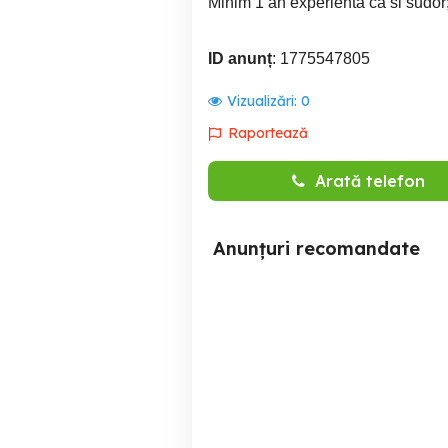
Minim 1 an experienta ca si sudor
ID anunț
: 1775547805
Vizualizări:
0
Raportează
Arată telefon
Anunțuri recomandate
Manpower angajeaza
Operator Productie
Operatori in domeniul