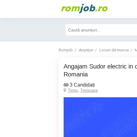
rom
job
.ro
Romjob
Anunțuri
Locuri de munca
M
Angajam Sudor electric in cadrul Frigoglass
Romania
3 Candidați
Timis
,
Timisoara