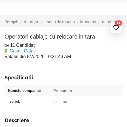
Romjob
Anunțuri
Locuri de munca
Muncitori productie - depozit - logistica
14
Operatori cablaje cu relocare in tara
11 Candidați
Galati
,
Galati
Valabil din 8/7/2026 10:21:43 AM
Specificații
Numele companiei
Prohuman
Tip job
full time
Descriere