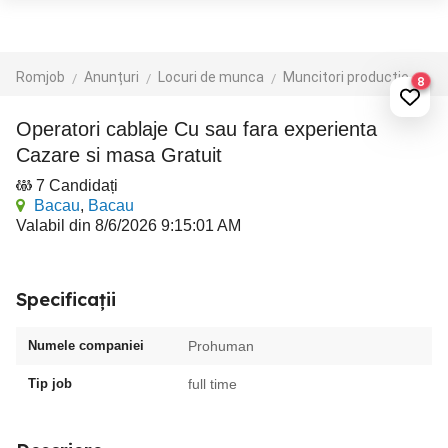
Romjob
Anunțuri
Locuri de munca
Muncitori productie - depozit - logistica
8
Operatori cablaje Cu sau fara experienta
Cazare si masa Gratuit
7 Candidați
Bacau
,
Bacau
Valabil din 8/6/2026 9:15:01 AM
Specificații
Numele companiei
Prohuman
Tip job
full time