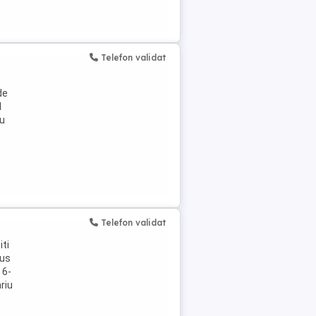
Telefon validat
de
l
iu
Telefon validat
iti
nus
 6-
riu