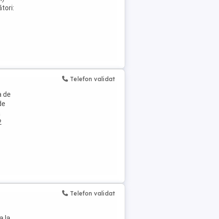
tori:
Telefon validat
a de
de
a
2
Telefon validat
a la