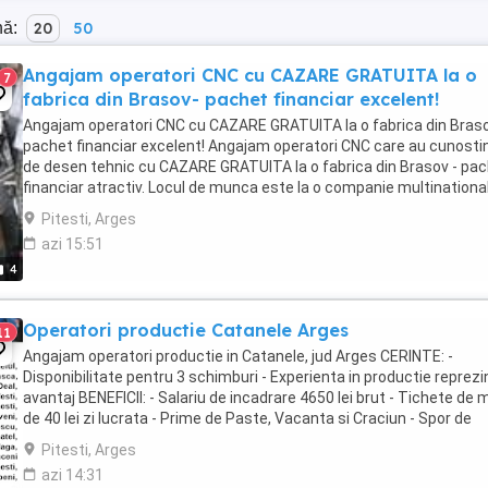
nă:
20
50
Angajam operatori CNC cu CAZARE GRATUITA la o
7
fabrica din Brasov- pachet financiar excelent!
Angajam operatori CNC cu CAZARE GRATUITA la o fabrica din Bras
pachet financiar excelent! Angajam operatori CNC care au cunosti
de desen tehnic cu CAZARE GRATUITA la o fabrica din Brasov - pa
financiar atractiv. Locul de munca este la o companie multinationa
unde se asambleaza componente ...
Pitesti, Arges
azi 15:51
4
Operatori productie Catanele Arges
11
Angajam operatori productie in Catanele, jud Arges CERINTE: -
Disponibilitate pentru 3 schimburi - Experienta in productie reprezi
avantaj BENEFICII: - Salariu de incadrare 4650 lei brut - Tichete de
de 40 lei zi lucrata - Prime de Paste, Vacanta si Craciun - Spor de
noapte de 25% - Ore suplimentare ...
Pitesti, Arges
azi 14:31