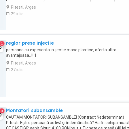
METALICE. -5 lucrători (necalificați) ajutor ...
Pitesti, Arges
29 iulie
reglor prese injectie
1
persoana cu experienta in ijectie mase plastice, oferta ultra
avantajoasa..!!! 1
Pitesti, Arges
27 iulie
Montatori subansamble
8
CAUTĂM MONTATORI SUBANSAMBLE! (Contract Nedeterminat)
Pitesti. Ești o persoană activă și îndemânatică? Hai în echipa noast
CE CÂȘTIGI? Venit Sigur: 4100 RON brut + Tichete de masă (40 lei z