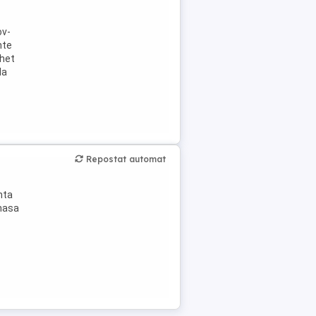
ov-
nte
chet
la
Repostat automat
nta
 masa