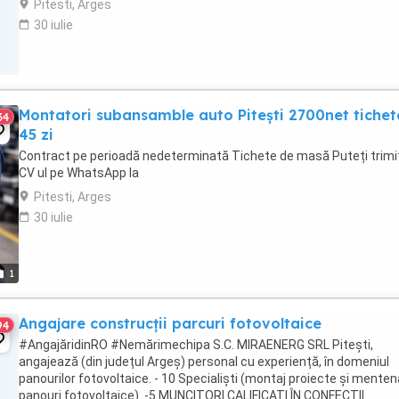
Pitesti, Arges
30 iulie
Montatori subansamble auto Pitești 2700net tichet
34
45 zi
Contract pe perioadă nedeterminată Tichete de masă Puteți trimi
CV ul pe WhatsApp la
Pitesti, Arges
30 iulie
1
Angajare construcții parcuri fotovoltaice
94
#AngajăridinRO #Nemărimechipa S.C. MIRAENERG SRL Pitești,
angajează (din județul Argeș) personal cu experiență, în domeniul
panourilor fotovoltaice. - 10 Specialiști (montaj proiecte și mente
panouri fotovoltaice). -5 MUNCITORI CALIFICAȚI ÎN CONFECȚII