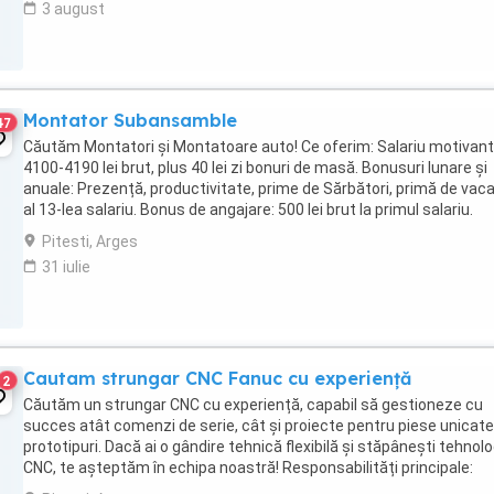
3 august
Montator Subansamble
47
Căutăm Montatori și Montatoare auto! Ce oferim: Salariu motivant
4100-4190 lei brut, plus 40 lei zi bonuri de masă. Bonusuri lunare și
anuale: Prezență, productivitate, prime de Sărbători, primă de vac
al 13-lea salariu. Bonus de angajare: 500 lei brut la primul salariu.
Contract pe perioadă ...
Pitesti, Arges
31 iulie
Cautam strungar CNC Fanuc cu experiență
2
Căutăm un strungar CNC cu experiență, capabil să gestioneze cu
succes atât comenzi de serie, cât și proiecte pentru piese unicat
prototipuri. Dacă ai o gândire tehnică flexibilă și stăpânești tehnolo
CNC, te așteptăm în echipa noastră! Responsabilități principale:
Operarea și reglarea strungurilor ...