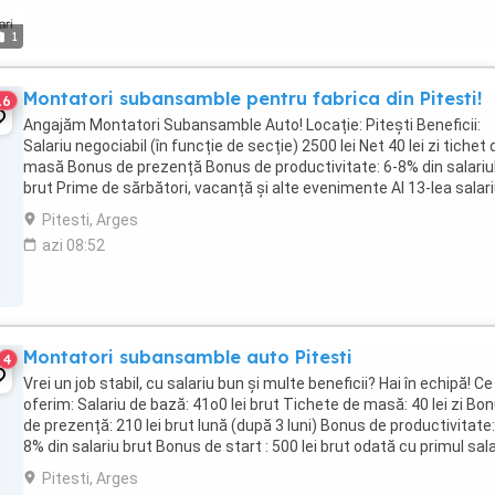
1
Montatori subansamble pentru fabrica din Pitesti!
16
Angajăm Montatori Subansamble Auto! Locație: Pitești Beneficii:
Salariu negociabil (în funcție de secție) 2500 lei Net 40 lei zi tichet 
masă Bonus de prezență Bonus de productivitate: 6-8% din salariu
brut Prime de sărbători, vacanță și alte evenimente Al 13-lea salar
(plătit în 2 tranșe) Contract ...
Pitesti, Arges
azi 08:52
Montatori subansamble auto Pitesti
4
Vrei un job stabil, cu salariu bun și multe beneficii? Hai în echipă! Ce 
oferim: Salariu de bază: 41o0 lei brut Tichete de masă: 40 lei zi Bo
de prezență: 210 lei brut lună (după 3 luni) Bonus de productivitate:
8% din salariu brut Bonus de start : 500 lei brut odată cu primul sala
...
Pitesti, Arges