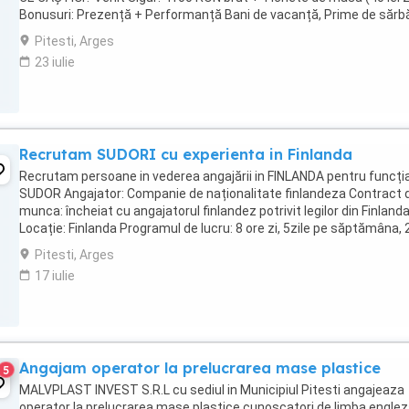
Bonusuri: Prezență + Performanță Bani de vacanță, Prime de sărbă
Crăciun, Paște, 1 Iunie, Toamnă ...
Pitesti, Arges
23 iulie
Recrutam SUDORI cu experienta in Finlanda
Recrutam persoane in vederea angajării in FINLANDA pentru funcți
SUDOR Angajator: Companie de naționalitate finlandeza Contract 
munca: încheiat cu angajatorul finlandez potrivit legilor din Finland
Locație: Finlanda Programul de lucru: 8 ore zi, 5zile pe săptămâna, 
schimburi Salariul de bază: ...
Pitesti, Arges
17 iulie
Angajam operator la prelucrarea mase plastice
5
MALVPLAST INVEST S.R.L cu sediul in Municipiul Pitesti angajeaza
operator la prelucrarea mase plastice cunoscatori de limba englez