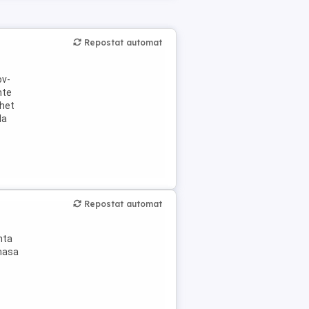
Repostat automat
ov-
nte
chet
la
Repostat automat
nta
 masa