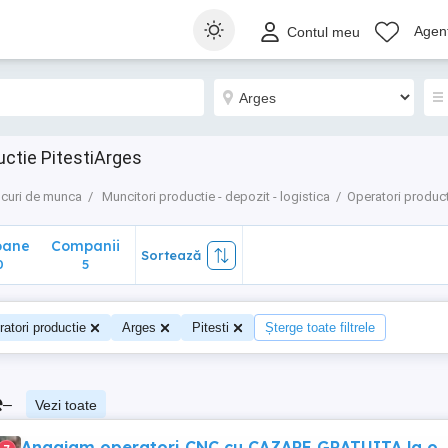
ane
Companii
Sortează
Agenț
Contul meu
5
uctie PitestiArges
curi de munca
Muncitori productie - depozit - logistica
Operatori produc
oane
Companii
Sortează
0
5
atori productie
Arges
Pitesti
Șterge toate filtrele
e
–
Vezi toate
Angajam operatori CNC cu CAZARE GRATUITA la o