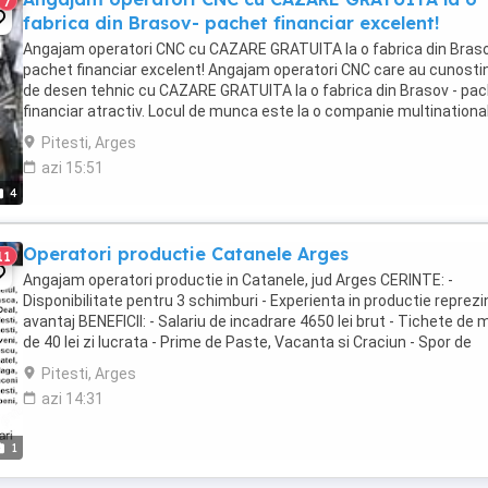
7
fabrica din Brasov- pachet financiar excelent!
Angajam operatori CNC cu CAZARE GRATUITA la o fabrica din Bras
pachet financiar excelent! Angajam operatori CNC care au cunosti
de desen tehnic cu CAZARE GRATUITA la o fabrica din Brasov - pa
financiar atractiv. Locul de munca este la o companie multinationa
unde se asambleaza componente ...
Pitesti, Arges
azi 15:51
4
Operatori productie Catanele Arges
11
Angajam operatori productie in Catanele, jud Arges CERINTE: -
Disponibilitate pentru 3 schimburi - Experienta in productie reprezi
avantaj BENEFICII: - Salariu de incadrare 4650 lei brut - Tichete de
de 40 lei zi lucrata - Prime de Paste, Vacanta si Craciun - Spor de
noapte de 25% - Ore suplimentare ...
Pitesti, Arges
azi 14:31
1