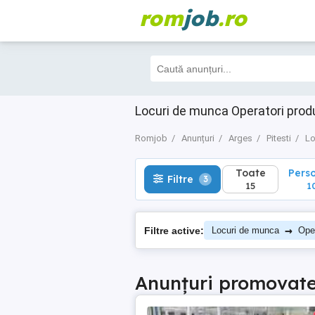
rom
job
.ro
Toate
Perso
Filtre
3
15
10
Locuri de munca Operatori prod
Romjob
Anunțuri
Arges
Pitesti
Lo
Toate
Pers
Filtre
3
15
1
→
Filtre active:
Locuri de munca
Oper
Anunțuri promovat