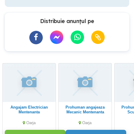
Distribuie anunțul pe
Angajam Electrician
Prohuman angajeaza
Prohuman angajeaza
Mentenanta
Mecanic Mentenanta
Scu
Oarja
Oarja