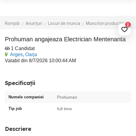
Romjob
Anunțuri
Locuri de munca
Muncitori productie - depozit - logistica
2
Prohuman angajeaza Electrician Mentenanta
1 Candidat
Arges
,
Oarja
Valabil din 8/7/2026 10:00:44 AM
Specificații
Numele companiei
Prohuman
Tip job
full time
Descriere