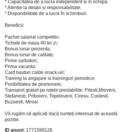
* Capacitatea de a lucra independent și în echipă.
* Atenție la detalii și responsabilitate.
* Disponibilitate de a lucra în schimburi.
Beneficii:
Pachet salarial competitiv;
Tichete de masa 40 lei zi;
Bonus lunar prezenta;
Bonus lunar de calitate;
Prime sarbatori;
Prima vacanta;
Card bauturi calde snack-uri;
Training la angajare si traininguri periodice;
Posibilitatea de promovare;
Transport gratuit pe rutele prestabilite: Pitesti,Mioveni,
Stefanesti, Priboieni, Topoloveni, Ciresu, Costesti,
Buzoesti, Mirosi
Vă rugăm să aplicați dacă sunteți interesat de această
poziție.
ID anunț
: 1771599126