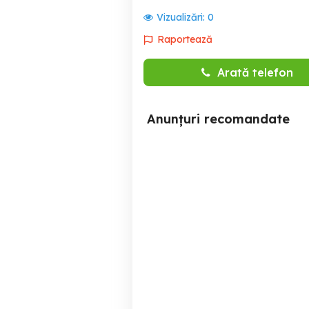
Vizualizări:
0
Raportează
Arată telefon
Anunțuri recomandate
SC Replastica HDPE SRL
Precizia SRL angajeaza
angajeaza Electrician
op
cu
Buzau