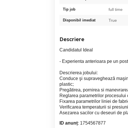
Tip job
full time
Disponibil imediat
True
Descriere
Candidatul Ideal
- Experienta anterioara pe un post 
Descrierea jobului:
Conduce şi supraveghează maşini şi
plastic;
Pregătirea, pornirea si manevrarea 
Reglarea parametrilor procesului
Fixarea parametrilor liniei de fab
Verificarea temperaturii si presiun
Asezarea sacilor cu deseuri de pla
ID anunț
: 1754567877