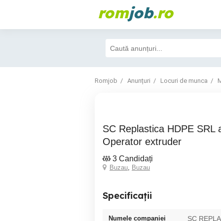
rom
job
.ro
Romjob
Anunțuri
Locuri de munca
M
SC Replastica HDPE SRL angajeaza
Operator extruder
3 Candidați
Buzau
,
Buzau
Specificații
Numele companiei
SC REPLA