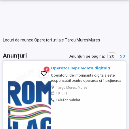
Locuri de munca Operatori utilaje Targu MuresMures
Anunțuri
20
50
Anunțuri pe pagină:
Operator imprimanta digitala
9
Operatorul de imprimantă digitală este
responsabil pentru operarea și întreținerea
mașinilor cu imprimare digitală pentru a
Targu Mures, Mures
produce materiale tipărite de înaltă
10 iulie
calitate, necesitând cunoștințe tehnice și
Telefon validat
atenție la detalii. Responsabilități cheie:
Operarea mașinii: Configurarea și
utilizarea mașinii ...