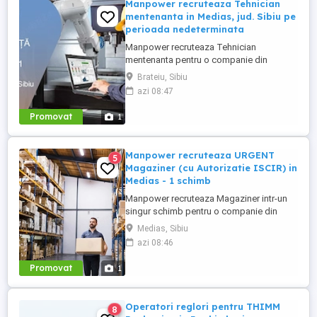
Manpower recruteaza Tehnician
mentenanta in Medias, jud. Sibiu pe
perioada nedeterminata
Manpower recruteaza Tehnician
mentenanta pentru o companie din
Medias unde principala activitate este
Brateiu, Sibiu
fabricarea de piese si accesorii pentru
azi 08:47
autovehicule(se produc componente din
mase plastice si realizeaza operatiuni de
Promovat
1
injectie mase plastice si asamblare de
subansamble pentru industria auto).
Cerinte: - ...
Manpower recruteaza URGENT
5
Magaziner (cu Autorizatie ISCIR) in
Medias - 1 schimb
Manpower recruteaza Magaziner intr-un
singur schimb pentru o companie din
Medias unde principala activitate este
Medias, Sibiu
fabricarea de piese si accesorii pentru
azi 08:46
autovehicule(se produc componente din
mase plastice si realizeaza operatiuni de
Promovat
1
injectie mase plastice si asamblare de
subansamble pentru industria ...
Operatori reglori pentru THIMM
8