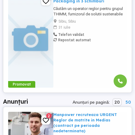
Packaging in 3 schimburi
Căutăm un operator reglor pentru grupul
THIMM, furnizorul de solutii sustenabile
pentru ambalaje. Dacă ai o atenție
Sibiu, Sibiu
deosebită la detalii și ești pasionat de
31 iulie
crearea de soluții funcționale și estetice,
Telefon validat
acesta ar putea fi locul ideal pentru tine!
Repostat automat
Cerinte: - Experienta in productie; -
Experienta in ...
Promovat
Anunțuri
20
50
Anunțuri pe pagină:
Manpower recruteaza URGENT
2
Reglor de matrite in Medias
(contract pe perioada
nedeterminata)