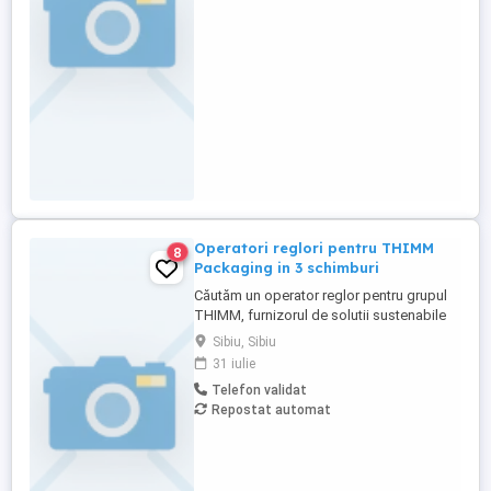
Caracteristici candidat : -atentie la
procesul ...
Operatori reglori pentru THIMM
8
Packaging in 3 schimburi
Căutăm un operator reglor pentru grupul
THIMM, furnizorul de solutii sustenabile
pentru ambalaje. Dacă ai o atenție
Sibiu, Sibiu
deosebită la detalii și ești pasionat de
31 iulie
crearea de soluții funcționale și estetice,
Telefon validat
acesta ar putea fi locul ideal pentru tine!
Repostat automat
Cerinte: - Experienta in productie; -
Experienta in ...