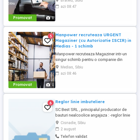
Brateiu, Sibiu
fabricarea de piese si accesorii pentru
azi 08:47
autovehicule(se produc componente din
mase plastice si realizeaza operatiuni de
Promovat
1
injectie mase plastice si asamblare de
subansamble pentru industria auto).
Cerinte: - ...
Manpower recruteaza URGENT
5
Magaziner (cu Autorizatie ISCIR) in
Medias - 1 schimb
Manpower recruteaza Magaziner intr-un
singur schimb pentru o companie din
Medias unde principala activitate este
Medias, Sibiu
fabricarea de piese si accesorii pentru
azi 08:46
autovehicule(se produc componente din
mase plastice si realizeaza operatiuni de
Promovat
1
injectie mase plastice si asamblare de
subansamble pentru industria ...
Reglor linie imbuteliere
6
SC Best SRL , principalul producator de
bauturi nealcoolice angajaza : -reglor linie
imbuteliere Principalele sarcini : - operare
Cisnadie, Sibiu
si reglare utilaje - monitorizare linie
2 august
productie -interventie in reglarea utilajelor
Telefon validat
pentru a obtine performantele setate initial