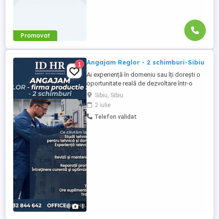
Promovat
Angajam Reglor - 2 schimburi-Sibiu
1
Ai experiență în domeniu sau îți dorești o
oportunitate reală de dezvoltare într-o
echipa tehnica? Dacă ești o persoană
Sibiu, Sibiu
serioasă, dornică să învețe și vrei un
2 iulie
mediu de lucru care te pune în valoare, te
Telefon validat
așteptăm în echipă. Ce căutăm la viitorul
coleg: Studii tehnice o bază solidă pentru
activitatea ...
1