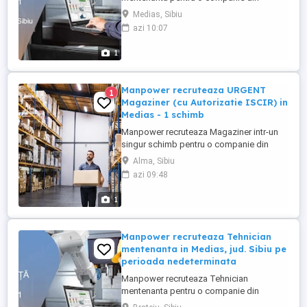
Medias unde principala activitate este
Medias, Sibiu
fabricarea de piese si accesorii pentru
azi 10:07
autovehicule(se produc componente din
mase plastice si realizeaza operatiuni de
1
injectie mase plastice si asamblare de
subansamble pentru industria auto).
Cerinte: ...
Manpower recruteaza URGENT
1
Magaziner (cu Autorizatie ISCIR) in
Medias - 1 schimb
Manpower recruteaza Magaziner intr-un
singur schimb pentru o companie din
Medias unde principala activitate este
Alma, Sibiu
fabricarea de piese si accesorii pentru
azi 09:48
autovehicule(se produc componente din
mase plastice si realizeaza operatiuni de
1
injectie mase plastice si asamblare de
subansamble pentru industria ...
Manpower recruteaza Tehnician
mentenanta in Medias, jud. Sibiu pe
perioada nedeterminata
Manpower recruteaza Tehnician
mentenanta pentru o companie din
Medias unde principala activitate este