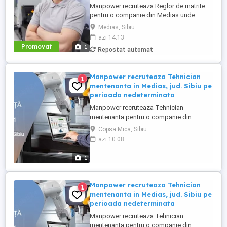
Manpower recruteaza Reglor de matrite
pentru o companie din Medias unde
principala activitate este fabricarea de
Medias, Sibiu
piese si accesorii pentru autovehicule(se
azi 14:13
produc componente din mase plastice si
Promovat
1
Repostat automat
realizeaza operatiuni de injectie mase
plastice si asamblare de subansamble
pentru industria auto). Responsabilitati ...
Manpower recruteaza Tehnician
1
mentenanta in Medias, jud. Sibiu pe
perioada nedeterminata
Manpower recruteaza Tehnician
mentenanta pentru o companie din
Medias unde principala activitate este
Copsa Mica, Sibiu
fabricarea de piese si accesorii pentru
azi 10:08
autovehicule(se produc componente din
mase plastice si realizeaza operatiuni de
1
injectie mase plastice si asamblare de
subansamble pentru industria auto).
Cerinte: - ...
Manpower recruteaza Tehnician
1
mentenanta in Medias, jud. Sibiu pe
perioada nedeterminata
Manpower recruteaza Tehnician
mentenanta pentru o companie din