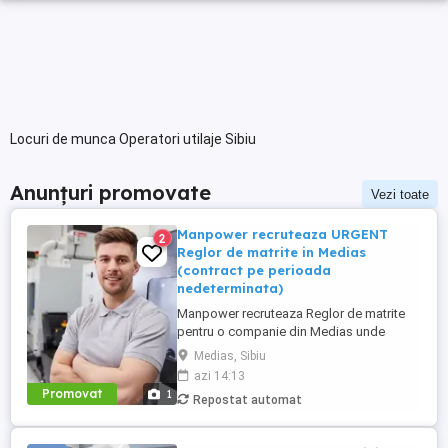
Locuri de munca Operatori utilaje Sibiu
Anunțuri promovate
Vezi toate
Manpower recruteaza URGENT
2
Reglor de matrite in Medias
(contract pe perioada
nedeterminata)
Manpower recruteaza Reglor de matrite
pentru o companie din Medias unde
principala activitate este fabricarea de
Medias, Sibiu
piese si accesorii pentru autovehicule(se
azi 14:13
produc componente din mase plastice si
Promovat
1
Repostat automat
realizeaza operatiuni de injectie mase
plastice si asamblare de subansamble
pentru industria auto). Responsabilitati ...