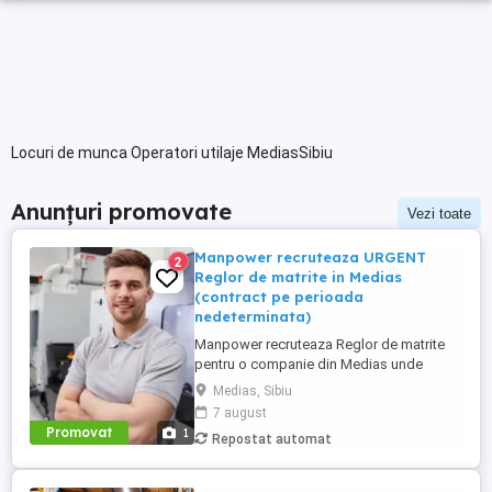
Locuri de munca Operatori utilaje MediasSibiu
Anunțuri promovate
Vezi toate
Manpower recruteaza URGENT
2
Reglor de matrite in Medias
(contract pe perioada
nedeterminata)
Manpower recruteaza Reglor de matrite
pentru o companie din Medias unde
principala activitate este fabricarea de
Medias, Sibiu
piese si accesorii pentru autovehicule(se
7 august
produc componente din mase plastice si
Promovat
1
Repostat automat
realizeaza operatiuni de injectie mase
plastice si asamblare de subansamble
pentru industria auto). Responsabilitati ...