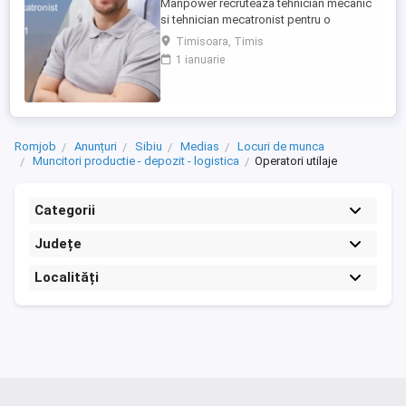
Manpower recruteaza tehnician mecanic
si tehnician mecatronist pentru o
companie din Satu Mare(asigura
Timisoara, Timis
relocare)care este specializata în
1 ianuarie
producția de sisteme electrice și cablaje
auto, inclusiv pentru vehicule cu tensiuni
inalte componente critice pentru mașinile
moderne. Responsabilitati: - Instalarea ...
Romjob
Anunțuri
Sibiu
Medias
Locuri de munca
Muncitori productie - depozit - logistica
Operatori utilaje
Categorii
Județe
Localități