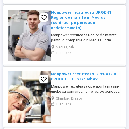
Manpower recruteaza URGENT
Reglor de matrite in Medias
(contract pe perioada
nedeterminata)
Manpower recruteaza Reglor de matrite
pentru o companie din Medias unde
principala activitate este fabricarea de
Medias, Sibiu
piese si accesorii pentru autovehicule(se
1 ianuarie
produc componente din mase plastice si
realizeaza operatiuni de injectie mase
plastice si asamblare de subansamble
pentru industria auto). Responsabilitati ...
Manpower recruteaza OPERATOR
PRODUCTIE in Ghimbav
Manpower recruteaza operator la maşini-
unelte cu comandă numerică pe perioada
nedeterminata pentru o companie din
Ghimbav, Brasov
Ghimbav conform urmatoarelor cerinte: -
1 ianuarie
disponibilitate de a lucra in 3 schimburi; -
experienta in productie pe utilaje.
PROGRAMARE INTERVIU LA NUMARUL:
0729800721 BENEFICII: - salariu ...