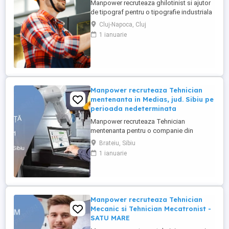
Manpower recruteaza ghilotinist si ajutor
de tipograf pentru o tipografie industriala
care produce etichete si materiale tiparite
Cluj-Napoca, Cluj
pentru bauturi, produse FMCG si
1 ianuarie
ambalaje. Cerinte: - disponibilitate in a
lucra 3 schimburi(luni-vineri); - experienta
in domeniu constituie un avantaj; - studii
medii. Responsabilitati- ...
Manpower recruteaza Tehnician
mentenanta in Medias, jud. Sibiu pe
perioada nedeterminata
Manpower recruteaza Tehnician
mentenanta pentru o companie din
Medias unde principala activitate este
Brateiu, Sibiu
fabricarea de piese si accesorii pentru
1 ianuarie
autovehicule(se produc componente din
mase plastice si realizeaza operatiuni de
injectie mase plastice si asamblare de
subansamble pentru industria auto).
Cerinte: - ...
Manpower recruteaza Tehnician
Mecanic si Tehnician Mecatronist -
SATU MARE