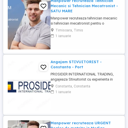
Manpower recruteaza Tehnician
Mecanic si Tehnician Mecatronist -
SATU MARE
Manpower recruteaza tehnician mecanic
si tehnician mecatronist pentru o
companie din Satu Mare(asigura
Timisoara, Timis
relocare)care este specializata în
1 ianuarie
producția de sisteme electrice și cablaje
auto, inclusiv pentru vehicule cu tensiuni
inalte componente critice pentru mașinile
moderne. Responsabilitati: - Instalarea ...
Angajam STIVUITORIST -
Constanta - Port
PROSIDER INTERNATIONAL TRADING,
angajeaza Stivuitorist cu experienta in
depozitul de produse metalurgice din
Constanta, Constanta
Constanta Incinta Port Dana 34. Descriere
1 ianuarie
post: Incarcarea sau descarcarea
marfurilor si manipularea acestora cu
ajutorul stivuitorului in cadrul depozitului;
Adaptarea vitezei de lucru in ...
Manpower recruteaza URGENT