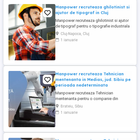
Manpower recruteaza ghilotinist si
ajutor de tipograf in Cluj
Manpower recruteaza ghilotinist si ajutor
de tipograf pentru o tipografie industriala
care produce etichete si materiale tiparite
Cluj-Napoca, Cluj
pentru bauturi, produse FMCG si
1 ianuarie
ambalaje. Cerinte: - disponibilitate in a
lucra 3 schimburi(luni-vineri); - experienta
in domeniu constituie un avantaj; - studii
medii. Responsabilitati- ...
Manpower recruteaza Tehnician
mentenanta in Medias, jud. Sibiu pe
perioada nedeterminata
Manpower recruteaza Tehnician
mentenanta pentru o companie din
Medias unde principala activitate este
Brateiu, Sibiu
fabricarea de piese si accesorii pentru
1 ianuarie
autovehicule(se produc componente din
mase plastice si realizeaza operatiuni de
injectie mase plastice si asamblare de
subansamble pentru industria auto).
Cerinte: - ...