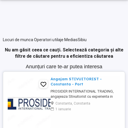
Locuri de munca Operatori utilaje MediasSibiu
Nu am găsit ceea ce cauți.
Selectează categoria și alte
filtre de căutare pentru a eficientiza căutarea
Anunțuri care te-ar putea interesa
Angajam STIVUITORIST -
Constanta - Port
PROSIDER INTERNATIONAL TRADING,
angajeaza Stivuitorist cu experienta in
depozitul de produse metalurgice din
Constanta, Constanta
Constanta Incinta Port Dana 34. Descriere
1 ianuarie
post: Incarcarea sau descarcarea
marfurilor si manipularea acestora cu
ajutorul stivuitorului in cadrul depozitului;
Adaptarea vitezei de lucru in ...