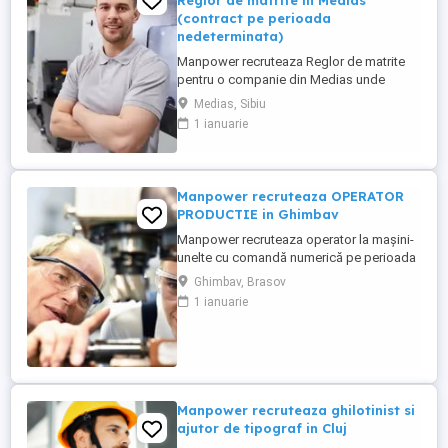
Reglor de matrite in Medias
(contract pe perioada
nedeterminata)
Manpower recruteaza Reglor de matrite
pentru o companie din Medias unde
principala activitate este fabricarea de
Medias, Sibiu
piese si accesorii pentru autovehicule(se
1 ianuarie
produc componente din mase plastice si
realizeaza operatiuni de injectie mase
plastice si asamblare de subansamble
pentru industria auto). Responsabilitati ...
Manpower recruteaza OPERATOR
PRODUCTIE in Ghimbav
Manpower recruteaza operator la maşini-
unelte cu comandă numerică pe perioada
nedeterminata pentru o companie din
Ghimbav, Brasov
Ghimbav conform urmatoarelor cerinte: -
1 ianuarie
disponibilitate de a lucra in 3 schimburi; -
experienta in productie pe utilaje.
PROGRAMARE INTERVIU LA NUMARUL:
0729800721 BENEFICII: - salariu ...
Manpower recruteaza ghilotinist si
ajutor de tipograf in Cluj