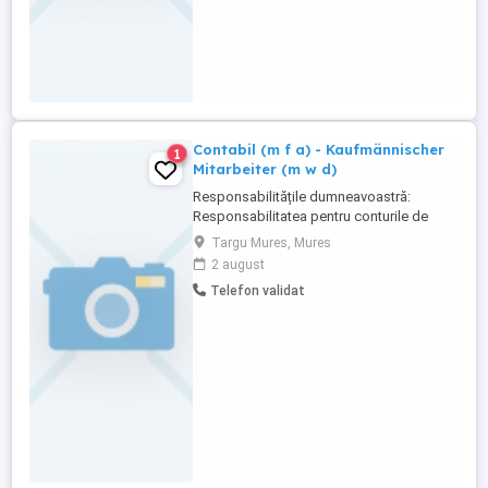
Contabil (m f a) - Kaufmännischer
1
Mitarbeiter (m w d)
Responsabilitățile dumneavoastră:
Responsabilitatea pentru conturile de
plată și conturile de încasare în curs
Targu Mures, Mures
Procesarea independentă a afacerii zilnice
2 august
de rezervări Participarea la pregătirea
Telefon validat
situațiilor financiare lunare în conformitate
cu legislația contabilă și fiscală
românească Curent curent, ...