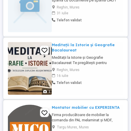
spania cu documente pe spania CAUT
FIRMA DIN TG MURES PT CURSE TUR-
Reghin, Mures
RETUR TEL
31 iulie
Telefon validat
Meditații la Istorie și Geografie
Bacalaureat
Meditații la Istorie și Geografie
Bacalaureat Te pregătești pentru
examenul de Bacalaureat? Profesor cu
Reghin, Mures
experiență ofer meditații la Istorie și
16 iulie
Geografie, dedicate elevilor de liceu care
Telefon validat
doresc să obțină rezultate foarte bune la
examen. Recapitularea completă a
1
materiei Explicarea noțiunilor ...
Montator mobilier cu EXPERIENTA
Firma producătoare de mobilier la
comanda din PAL melaminat și MDF,
angajeaza montator mobilier cu
Targu Mures, Mures
experiență în montajul bucătăriilor. Cerințe: