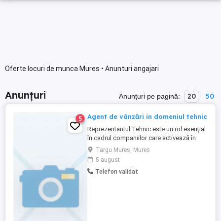
Oferte locuri de munca Mures • Anunturi angajari
Anunțuri
20
50
Anunțuri pe pagină:
Agent de vânzări in domeniul tehnic
5
Reprezentantul Tehnic este un rol esențial
în cadrul companiilor care activează în
domeniul vânzărilor de produse sau
Targu Mures, Mures
servicii tehnice. Această funcție combină
5 august
competențele tehnice cu abilitățile
Telefon validat
interumane și activitățile comerciale,
având ca scop principal atragerea și
menținerea relațiilor cu clienții ...