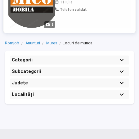
11 iulie
Posesor carnet de conducere Manipularea
Telefon validat
deplasarea și montajul la domiciliu, a
mobilierului EXPERIENTA IN DOMENIU.
Salar negociabil în funcție de experiența ...
1
Romjob
Anunțuri
Mures
Locuri de munca
Categorii
Subcategorii
Județe
Localități