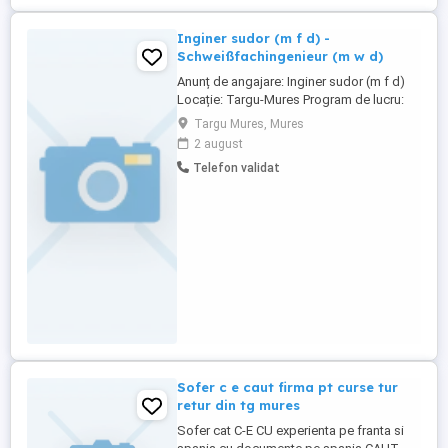
Inginer sudor (m f d) -
Schweißfachingenieur (m w d)
Anunț de angajare: Inginer sudor (m f d)
Locație: Targu-Mures Program de lucru:
Partiala Admitere: cât mai curând posibil
Targu Mures, Mures
Despre noi: Fiind un site industrial și de
2 august
producție de înaltă performanță, susținem
Telefon validat
standarde înalte de calitate, tehnologii
moderne de fabricație și îmbunătățire
continuă. Pentru ...
Sofer c e caut firma pt curse tur
retur din tg mures
Sofer cat C-E CU experienta pe franta si