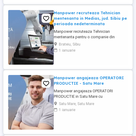
descarcarea camioanelor ...
Manpower recruteaza Tehnician
mentenanta in Medias, jud. Sibiu pe
perioada nedeterminata
Manpower recruteaza Tehnician
mentenanta pentru o companie din
Medias unde principala activitate este
Brateiu, Sibiu
fabricarea de piese si accesorii pentru
1 ianuarie
autovehicule(se produc componente din
mase plastice si realizeaza operatiuni de
injectie mase plastice si asamblare de
subansamble pentru industria auto).
Cerinte: - ...
Manpower angajeaza OPERATORI
PRODUCTIE - Satu Mare
Manpower angajeaza OPERATORI
PRODUCTIE in Satu Mare cu
disponibilitate la 3 schimburi - 0729 800
Satu Mare, Satu Mare
721 Responsabilitati principale: -
1 ianuarie
asamblarea componentelor electrice si
electronice conform instructiunilor de
lucru; - manipularea si verificarea pieselor
inainte si dupa procesul de productie; -
operarea ...