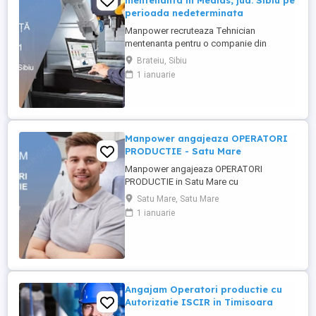
mentenanta in Medias, jud. Sibiu pe
perioada nedeterminata
Manpower recruteaza Tehnician
mentenanta pentru o companie din
Medias unde principala activitate este
Brateiu, Sibiu
fabricarea de piese si accesorii pentru
1 ianuarie
autovehicule(se produc componente din
mase plastice si realizeaza operatiuni de
injectie mase plastice si asamblare de
subansamble pentru industria auto).
Cerinte: - ...
Manpower angajeaza OPERATORI
PRODUCTIE - Satu Mare
Manpower angajeaza OPERATORI
PRODUCTIE in Satu Mare cu
disponibilitate la 3 schimburi - 0729 800
Satu Mare, Satu Mare
721 Responsabilitati principale: -
1 ianuarie
asamblarea componentelor electrice si
electronice conform instructiunilor de
lucru; - manipularea si verificarea pieselor
inainte si dupa procesul de productie; -
operarea ...
Angajam Operatori productie cu
Autorizatie ISCIR in Timisoara