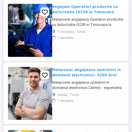
Angajam Operatori productie cu
Autorizatie ISCIR in Timisoara
Manpower angajeaza Operatori productie
cu Autorizatie ISCIR in Timisoara la
program de 2 schimburi! Beneficii: -
Timisoara, Timis
Salariul porneste de la 5000 lei brut - in
1 ianuarie
functie de experienta avuta; - Tichete de
masa de 40 de lei; - Bonus de productie; -
Prima de vacanta, Prima de Craciun, Prima
de Paste; - Tichete ...
Manpower angajeaza operatori in
domeniul electronicii- 5200 brut
Manpower angajeaza operatori in
domeniul electronicii Cerinte: - experienta
in productie - minim 8 clase finalizate -
Varias, Timis
disponibilitatea de a lucra in 3 schimburi
1 ianuarie
Beneficii: - salariu 5200 brut - tichete de
masa de 35 lei zi lucratoare - transport
asigurat Pentru mai multe detalii, va rugam
sa ne ...