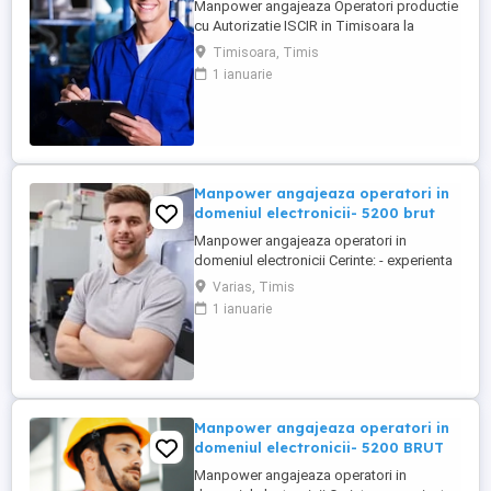
Manpower angajeaza Operatori productie
cu Autorizatie ISCIR in Timisoara la
program de 2 schimburi! Beneficii: -
Timisoara, Timis
Salariul porneste de la 5000 lei brut - in
1 ianuarie
functie de experienta avuta; - Tichete de
masa de 40 de lei; - Bonus de productie; -
Prima de vacanta, Prima de Craciun, Prima
de Paste; - Tichete ...
Manpower angajeaza operatori in
domeniul electronicii- 5200 brut
Manpower angajeaza operatori in
domeniul electronicii Cerinte: - experienta
in productie - minim 8 clase finalizate -
Varias, Timis
disponibilitatea de a lucra in 3 schimburi
1 ianuarie
Beneficii: - salariu 5200 brut - tichete de
masa de 35 lei zi lucratoare - transport
asigurat Pentru mai multe detalii, va rugam
sa ne ...
Manpower angajeaza operatori in
domeniul electronicii- 5200 BRUT
Manpower angajeaza operatori in