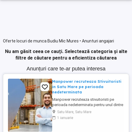
Oferte locuri de munca Budiu Mic Mures • Anunturi angajari
Nu am găsit ceea ce cauți.
Selectează categoria și alte
filtre de căutare pentru a eficientiza căutarea
Anunțuri care te-ar putea interesa
Manpower recruteaza Stivuitoristi
in Satu Mare pe perioada
nedeterminata
Manpower recruteaza stivuitoristi pe
perioada nedeterminata pentru unul dintre
cei mai importanți furnizori mondiali de
Satu Mare, Satu Mare
componente pentru industria auto.
1 ianuarie
Responsabilitati principale: - manipularea
materialelor cu ajutorul stivuitorului in
conditii de siguranta; - incarcarea si