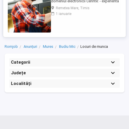
domeniul electronicii Cerinte: - experienta
in productie - minim 8 clase finalizate -
Remetea Mare, Timis
disponibilitatea de a lucra in 3 schimburi
1 ianuarie
Beneficii: - salariu 5200 brut - tichete de
masa de 35 lei zi lucratoare - transport
asigurat Pentru mai multe detalii, va rugam
sa ne ...
Romjob
Anunțuri
Mures
Budiu Mic
Locuri de munca
Categorii
Județe
Localități