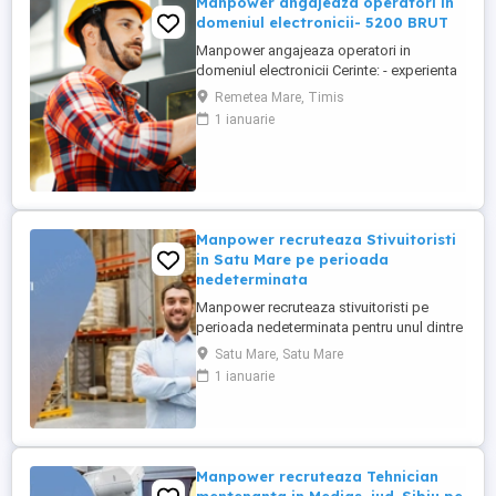
Manpower angajeaza operatori in
domeniul electronicii- 5200 BRUT
Manpower angajeaza operatori in
domeniul electronicii Cerinte: - experienta
in productie - minim 8 clase finalizate -
Remetea Mare, Timis
disponibilitatea de a lucra in 3 schimburi
1 ianuarie
Beneficii: - salariu 5200 brut - tichete de
masa de 35 lei zi lucratoare - transport
asigurat Pentru mai multe detalii, va rugam
sa ne ...
Manpower recruteaza Stivuitoristi
in Satu Mare pe perioada
nedeterminata
Manpower recruteaza stivuitoristi pe
perioada nedeterminata pentru unul dintre
cei mai importanți furnizori mondiali de
Satu Mare, Satu Mare
componente pentru industria auto.
1 ianuarie
Responsabilitati principale: - manipularea
materialelor cu ajutorul stivuitorului in
conditii de siguranta; - incarcarea si
descarcarea camioanelor ...
Manpower recruteaza Tehnician