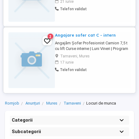
21 iunie
limitrofe
Telefon validat
Angajare sofer cat C - intern
2
Angajăm Șofer Profesionist Camion 7,5 t
cu lift Curse interne | Luni Vineri | Program
stabil Căutăm un șofer responsabil și
Tarnaveni, Mures
serios, pentru un camion de 7,5 tone cu
17 iunie
lift, într-un mediu de lucru corect, stabil și
Telefon validat
respectuos. Acest post este unul
important, șoferul fiind cartea noastră de
vizită ...
Romjob
Anunțuri
Mures
Tarnaveni
Locuri de munca
Categorii
Subcategorii