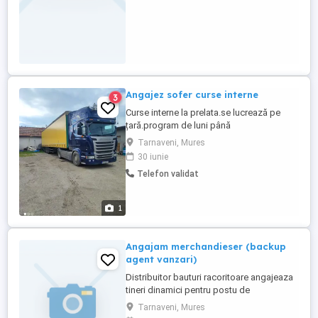
Angajez sofer curse interne
3
Curse interne la prelata.se lucrează pe
țară.program de luni până
vineri.weekendul liber.salar de la 6500ron
Tarnaveni, Mures
30 iunie
Telefon validat
1
Angajam merchandieser (backup
agent vanzari)
Distribuitor bauturi racoritoare angajeaza
tineri dinamici pentru postu de
Merchandieser cu permis cat B din
Tarnaveni, Mures
localitatea Tarnaveni sau localitati