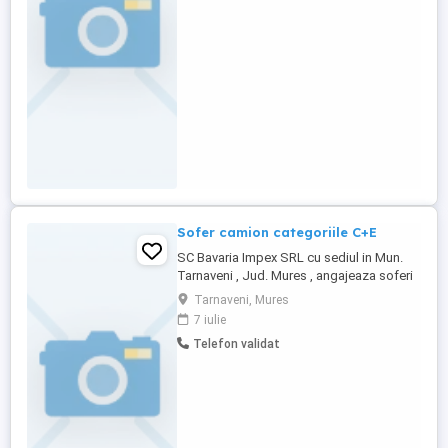
informatii suplimentare ne puteti contacta
telefonic la numarul ...
Sofer camion categoriile C+E
SC Bavaria Impex SRL cu sediul in Mun.
Tarnaveni , Jud. Mures , angajeaza soferi
profesionisti categoria C+E in conditii
Tarnaveni, Mures
foarte avantajoase pentru curse tur-retur
7 iulie
Romania-Germania. Se va transporta
Telefon validat
marfa in semiremorci frigorifice. Vei
beneficia de: -training de initiere si
specialitate la inceputul ...