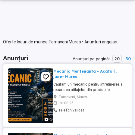
Oferte locuri de munca Tarnaveni Mures • Anunturi angajari
Anunțuri
20
50
Anunțuri pe pagină:
Mecanic Mentenanta - Acatari,
judet Mures
Cautam un mecanic pentru intretinerea si
repararea utilajelor din productie,
diagnosticarea defectiunilor si efectuarea
Tarnaveni, Mures
interventiilor necesare pentru mentinerea
ieri 08:25
functionarii optime a echipamentelor.
Telefon validat
Activitatea se desfasoara in 2 schimburi,
inclusiv in weekend. Cerinte: Calificare de
1
mecanic electromecanic Experienta ...