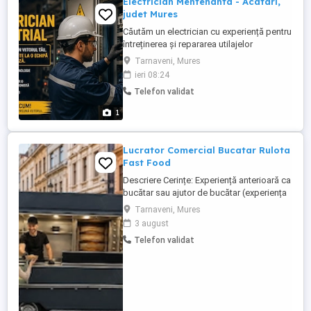
Electrician Mentenanta - Acatari,
judet Mures
Căutăm un electrician cu experiență pentru
întreținerea și repararea utilajelor
industriale, diagnosticarea defecțiunilor și
Tarnaveni, Mures
efectuarea intervențiilor necesare pentru
ieri 08:24
asigurarea funcționării continue a
Telefon validat
echipamentelor. Activitatea se desfășoară
în 2 schimburi, inclusiv în weekend,
1
conform programului ...
Lucrator Comercial Bucatar Rulota
Fast Food
Descriere Cerințe: Experiență anterioară ca
bucătar sau ajutor de bucătar (experiența
în street food este un plus). Rapiditate și
Tarnaveni, Mures
atenție la detalii. Spirit de echipă și
3 august
atitudine pozitivă. Cunoștințe de bază
Telefon validat
despre norme de igienă și siguranță
alimentară. Ce vei face: Preluarea si
prepararea ...