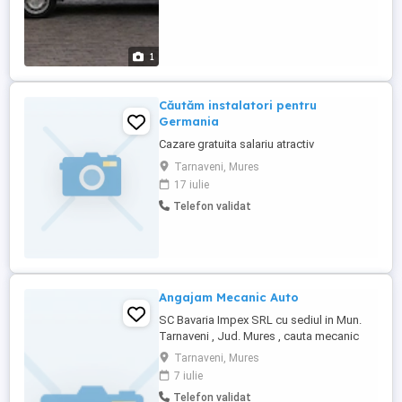
1
Căutăm instalatori pentru
Germania
Cazare gratuita salariu atractiv
Tarnaveni, Mures
17 iulie
Telefon validat
Angajam Mecanic Auto
SC Bavaria Impex SRL cu sediul in Mun.
Tarnaveni , Jud. Mures , cauta mecanic
auto pentru masini mici si camioane. Se
Tarnaveni, Mures
ofera conditii foarte bune de munca cu
7 iulie
echipamente de ultima generatie si un
Telefon validat
nivel de salarizare ridicat. Pentru mai multe