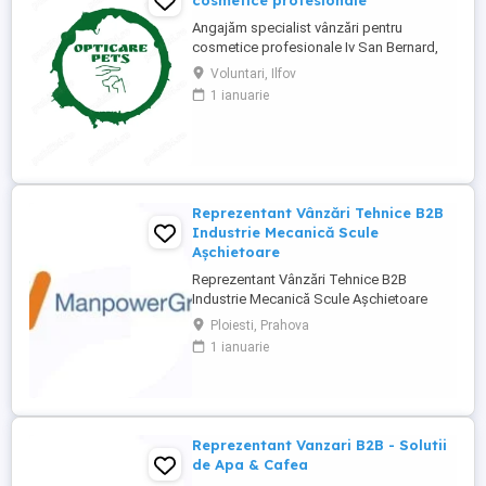
cosmetice profesionale
Angajăm specialist vânzări pentru
cosmetice profesionale Iv San Bernard,
full-time, 8 ore, cu deplasări și necesita
Voluntari, Ilfov
permis categoria B. Rolul include
1 ianuarie
gestionarea relațiilor cu clienții existenți și
atragerea de saloane noi de grooming.
Oferim salariu motivant, bonusuri, mașină,
telefon, laptop, ...
Reprezentant Vânzări Tehnice B2B
Industrie Mecanică Scule
Așchietoare
Reprezentant Vânzări Tehnice B2B
Industrie Mecanică Scule Așchietoare
Companie specializată în importul și
Ploiesti, Prahova
distribuția de scule așchietoare și
1 ianuarie
echipamente industriale din Europa,
utilizate în procese de prelucrare
mecanică de precizie, caută 2
Reprezentanți de Vânzări Tehnice pentru
dezvoltarea ...
Reprezentant Vanzari B2B - Solutii
de Apa & Cafea