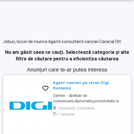
Joburi, locuri de munca Agenti consultanti vanzari Caracal Olt
Nu am găsit ceea ce cauți.
Selectează categoria și alte
filtre de căutare pentru a eficientiza căutarea
Anunțuri care te-ar putea interesa
Agent vanzari pe teren Digi
Romania
Cerinte: - Abilitati de
comunicare,diplomatie,proactivitate si
orientare catre client; - Abilitati dezvoltate
Constanta, Constanta
de negociere si persuasiune; - Experienta
1 ianuarie
anterioara in vanzari nu este obligatorie ,
dar reprezinta un avantaj. Responsabilitati:
- Prospectarea pietei,identificarea de noi
clienti,prezentarea ...