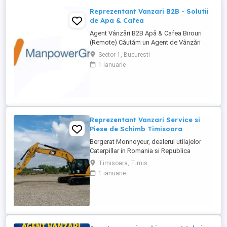
dezvoltarea ...
Reprezentant Vanzari B2B - Solutii
de Apa & Cafea
Agent Vânzări B2B Apă & Cafea Birouri
(Remote) Căutăm un Agent de Vânzări
B2B motivat, orientat spre rezultate, pentru
Sector 1, Bucuresti
promovarea soluțiilor de apă și cafea
1 ianuarie
dedicate mediului office. Zonă
disponibilă: București Mod de lucru:
Remote, cu prezență la birou o dată ...
Reprezentant Vanzari Service si
Piese de Schimb Timisoara
Bergerat Monnoyeur, dealerul utilajelor
Caterpillar in Romania si Republica
Moldova, angajeaza Reprezentant Vanzari
Timisoara, Timis
Service si Piese de Schimb, pentru divizia
1 ianuarie
de utilaje. Cerinte: Studii superioare în
domeniul tehnic; Experiență în vânzări
tehnice de minim 3 ani, ...