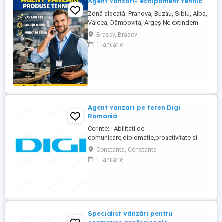
Agent vanzari- echipament tehnic
Zonă alocată: Prahova, Buzău, Sibiu, Alba,
Vâlcea, Dâmbovița, Argeș Ne extindem
echipa de vânzări și căutăm un Agent
Brasov, Brasov
Vânzări Soluții Tehnice, orientat către
1 ianuarie
rezultate, cu experiență în vânzări B2B și
interes pentru domeniul tehnic. Candidatul
ideal Abilități excelente de comunicare și
negociere Capacitate ...
Agent vanzari pe teren Digi
Romania
Cerinte: - Abilitati de
comunicare,diplomatie,proactivitate si
orientare catre client; - Abilitati dezvoltate
Constanta, Constanta
de negociere si persuasiune; - Experienta
1 ianuarie
anterioara in vanzari nu este obligatorie ,
dar reprezinta un avantaj. Responsabilitati:
- Prospectarea pietei,identificarea de noi
clienti,prezentarea ...
Specialist vânzări pentru