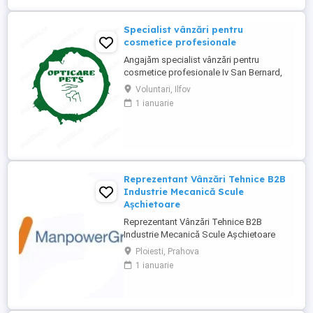
Specialist vânzări pentru
cosmetice profesionale
Angajăm specialist vânzări pentru
cosmetice profesionale Iv San Bernard,
full-time, 8 ore, cu deplasări și necesita
Voluntari, Ilfov
permis categoria B. Rolul include
1 ianuarie
gestionarea relațiilor cu clienții existenți și
atragerea de saloane noi de grooming.
Oferim salariu motivant, bonusuri, mașină,
telefon, laptop, ...
Reprezentant Vânzări Tehnice B2B
Industrie Mecanică Scule
Așchietoare
Reprezentant Vânzări Tehnice B2B
Industrie Mecanică Scule Așchietoare
Companie specializată în importul și
Ploiesti, Prahova
distribuția de scule așchietoare și
1 ianuarie
echipamente industriale din Europa,
utilizate în procese de prelucrare
mecanică de precizie, caută 2
Reprezentanți de Vânzări Tehnice pentru