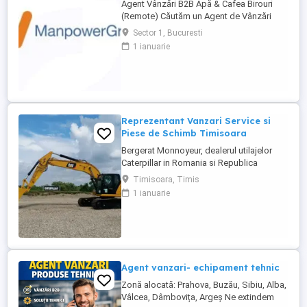
Agent Vânzări B2B Apă & Cafea Birouri
(Remote) Căutăm un Agent de Vânzări
B2B motivat, orientat spre rezultate, pentru
Sector 1, Bucuresti
promovarea soluțiilor de apă și cafea
1 ianuarie
dedicate mediului office. Zonă
disponibilă: București Mod de lucru:
Remote, cu prezență la birou o dată ...
Reprezentant Vanzari Service si
Piese de Schimb Timisoara
Bergerat Monnoyeur, dealerul utilajelor
Caterpillar in Romania si Republica
Moldova, angajeaza Reprezentant Vanzari
Timisoara, Timis
Service si Piese de Schimb, pentru divizia
1 ianuarie
de utilaje. Cerinte: Studii superioare în
domeniul tehnic; Experiență în vânzări
tehnice de minim 3 ani, ...
Agent vanzari- echipament tehnic
Zonă alocată: Prahova, Buzău, Sibiu, Alba,
Vâlcea, Dâmbovița, Argeș Ne extindem