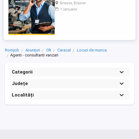
echipa de vânzări și căutăm un Agent
Brasov, Brasov
Vânzări Soluții Tehnice, orientat către
1 ianuarie
rezultate, cu experiență în vânzări B2B și
interes pentru domeniul tehnic. Candidatul
ideal Abilități excelente de comunicare și
negociere Capacitate ...
Romjob
Anunțuri
Olt
Caracal
Locuri de munca
Agenti - consultanti vanzari
Categorii
Județe
Localități