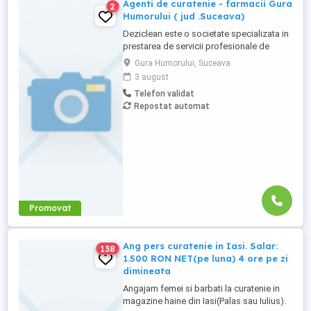
Agenti de curatenie - farmacii Gura
2
Humorului ( jud .Suceava)
Deziclean este o societate specializata in
prestarea de servicii profesionale de
curatenie. Compania noastra asigura
Gura Humorului, Suceava
servicii de curatenie in aproape toate
3 august
orasele mari din Romania. Suntem in
Telefon validat
cautare de agenti de curatenie pentru
Repostat automat
farmacii. Program part-time Atributii:
Efectuarea si asigurarea activitații ...
Promovat
Ang pers curatenie in Iasi. Salar:
138
1.500 RON NET(pe luna) 4 ore pe zi
dimineata
Angajam femei si barbati la curatenie in
magazine haine din Iasi(Palas sau Iulius).