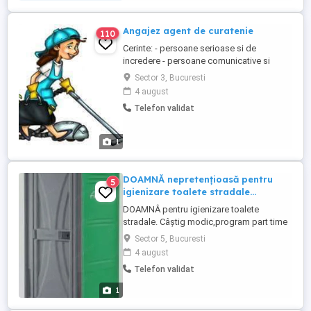
Angajez agent de curatenie
110
Cerinte: - persoane serioase si de
incredere - persoane comunicative si
punctuale Se ofera; - contract de munca la
Sector 3, Bucuresti
4 ore - salariul avantajos Pentru mai multe
4 august
informatii, contactati-ne la nr de telefon:
Telefon validat
1
DOAMNĂ nepretențioasă pentru
5
igienizare toalete stradale...
DOAMNÂ pentru igienizare toalete
stradale. Câștig modic,program part time
evenimente. Ofera nu este pentru
Sector 5, Bucuresti
pretențioase. Rog prezentare pe
4 august
whatsapp...
Telefon validat
1