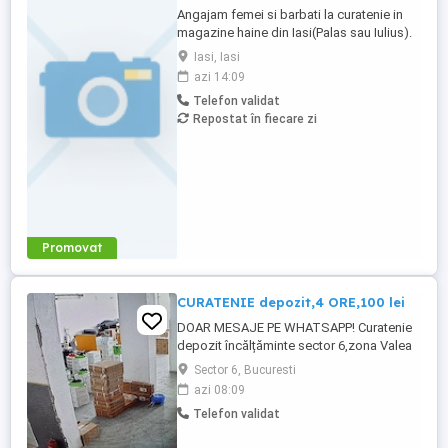
Angajam femei si barbati la curatenie in
magazine haine din Iasi(Palas sau Iulius).
Salar: 1.500 RON NET(in mana) pe luna.
Iasi, Iasi
Program lucru 4 ore dimineata doar cu
azi 14:09
contract munca. Solicitam si oferim
Telefon validat
seriozitate. Informatii doar la telefon.
Repostat în fiecare zi
Promovat
CURATENIE depozit,4 ORE,100 lei
DOAR MESAJE PE WHATSAPP! Curatenie
depozit încălțăminte sector 6,zona Valea
Cascadelor,4 ore pe zi,100 lei,part time(1-2
Sector 6, Bucuresti
zile pe săptămână),vârsta minim 30
azi 08:09
ani,domiciliul in sectorul 6. DOAR MESAJE
Telefon validat
WHATSAPP!