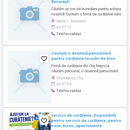
București
Căutăm un om de încredere pentru echipa
noastră! Suntem o firmă de curățenie care
crede în lucrul bine făcut, în respectul față
Sector 1, Bucuresti
de client și față de colegi. Iar acum
azi 07:10
căutăm un agent de curățenie, part-time, 4
Telefon validat
ore pe zi, de luni până vineri. Ce ne dorim
de la tine: Să fii punctual(ă) și atent(ă) ...
Cautam o doamnă pensionară
pentru curățenie la scări de bloc
Firmă de curățenie din Cluj Napoca
căutăm personal, o doamnă pensionară
pentru curățenie la scari de bloc. Cerințe :
Cluj-Napoca, Cluj
o doamnă pensionară ,serioasă și harnică
azi 07:04
din Cluj Napoca. Programul este de luni
Telefon validat
până vinerea doar dimineață se face
scările de bloc. Necesită deplasare, : luni
și joia este ...
servicii de curățenie, Disponibilă
pentru servicii de curățenie, pentru
case, birou, apartamente