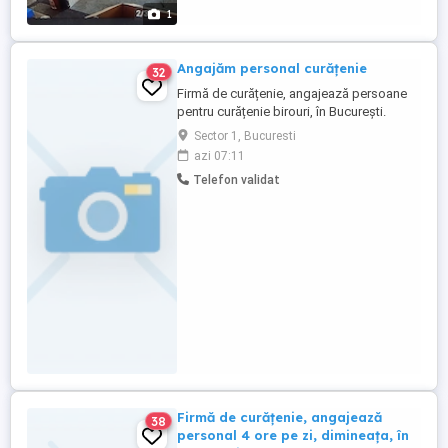
1
Angajăm personal curățenie
32
Firmă de curățenie, angajează persoane
pentru curățenie birouri, în București.
Programul este de 4 ore, dimineața, detalii
Sector 1, Bucuresti
la telefon .
azi 07:11
Telefon validat
Firmă de curățenie, angajează
38
personal 4 ore pe zi, dimineața, în