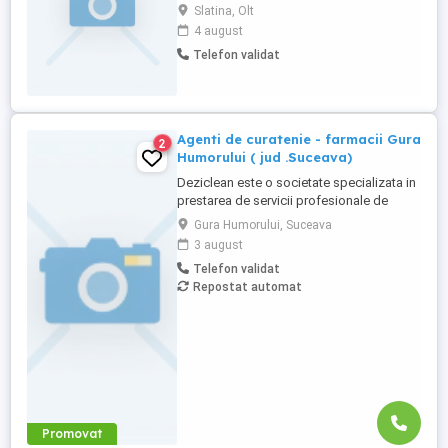
birouri.Experienta este necesara.
Slatina, Olt
Programul va fi dimineata.Pentru detalii,
4 august
sunați la nr.afișat.
Telefon validat
Agenti de curatenie - farmacii Gura
2
Humorului ( jud .Suceava)
Deziclean este o societate specializata in
prestarea de servicii profesionale de
curatenie. Compania noastra asigura
Gura Humorului, Suceava
servicii de curatenie in aproape toate
3 august
orasele mari din Romania. Suntem in
Telefon validat
cautare de agenti de curatenie pentru
Repostat automat
farmacii. Program part-time Atributii:
Efectuarea si asigurarea activitații ...
Promovat