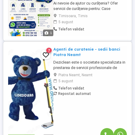
Ai nevoie de ajutor cu curățenia? Ofer
servicii de curățenie pentru: Case
Apartamente Birouri Serviciile
Timisoara, Timis
includ:Curățenie generală,Curățenie de
5 august
întreținere, Șters praful, Spălat podele,
Telefon validat
Curățenie în bucătărie și baie, Spălat
1
geamuri, Călcat rufe Sunt disponibilă
dimineața, după-amiaza sau la ...
Agenti de curatenie - sedii banci
7
Piatra Neamt
Deziclean este o societate specializata in
prestarea de servicii profesionale de
curatenie. Compania noastra asigura
Piatra Neamt, Neamt
servicii de curatenie in aproape toate
5 august
orasele mari din Romania. Suntem in
Telefon validat
cautare de agenti de curatenie pentru
Repostat automat
sedii banci .( Avantaj persoane pensionare
sau care mai lucreaza in alta ...