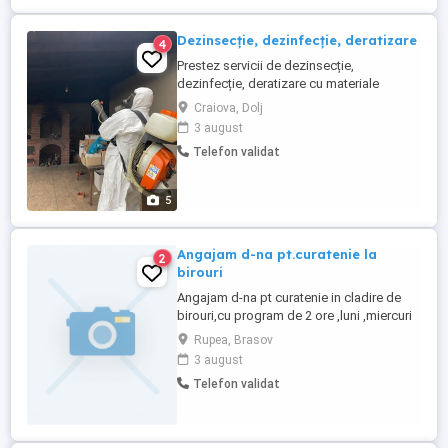
Dezinsecție, dezinfecție, deratizare
4
Prestez servicii de dezinsecție,
dezinfecție, deratizare cu materiale
profesionale prin atomizare, ceată rece,
Craiova, Dolj
ceață caldă etc. Tel contact :
3 august
Telefon validat
5
Angajam d-na pt.curatenie la
2
birouri
Angajam d-na pt curatenie in cladire de
birouri,cu program de 2 ore ,luni ,miercuri
si vineri.Tel.
Rupea, Brasov
3 august
Telefon validat