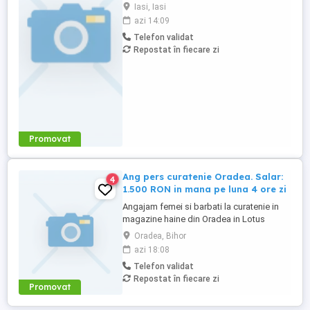
Salar: 1.500 RON NET(in mana) pe luna.
Iasi, Iasi
Program lucru 4 ore dimineata doar cu
azi 14:09
contract munca. Solicitam si oferim
Telefon validat
seriozitate. Informatii doar la telefon.
Repostat în fiecare zi
Promovat
Ang pers curatenie Oradea. Salar:
4
1.500 RON in mana pe luna 4 ore zi
Angajam femei si barbati la curatenie in
magazine haine din Oradea in Lotus
Mall(cartierul Nufarul). Salar: 1.500 RON
Oradea, Bihor
NET(in mana) pe luna. Program lucru 4
azi 18:08
ore(intre orele 7-11 dimineata), cu contract
Telefon validat
munca. Solicitam si oferim seriozitate.
Repostat în fiecare zi
Informatii doar la telefon.
Promovat