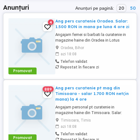
Anunțuri
20
50
Anunțuri pe pagină:
Ang pers curatenie Oradea. Salar:
4
1.500 RON in mana pe luna 4 ore zi
Angajam femei si barbati la curatenie in
magazine haine din Oradea in Lotus
Mall(cartierul Nufarul). Salar: 1.500 RON
Oradea, Bihor
NET(in mana) pe luna. Program lucru 4
azi 18:08
ore(intre orele 7-11 dimineata), cu contract
Telefon validat
munca. Solicitam si oferim seriozitate.
Repostat în fiecare zi
Informatii doar la telefon.
Promovat
Ang pers curatenie pt mag din
889
Timisoara - salar 1.700 RON net(in
mana) la 4 ore
Angajam personal pt curatenie in
magazine haine din Timisoara. Salar:
1.700 RON NET(in mana). Program lucru 4
Timisoara, Timis
ore(intre orele 7-11 sau 8-12 dimineata)
azi 18:08
doar cu contract munca. Pot fi si studenti.
Telefon validat
Solicitam si oferim seriozitate. Informatii
Promovat
Repostat în fiecare zi