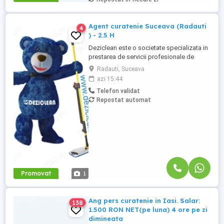
DOAR la telefon.
Agent curatenie Suceava (Radauti
4
) - 2.5 H
Deziclean este o societate specializata in
prestarea de servicii profesionale de
curatenie. Compania noastra asigura
Radauti, Suceava
servicii de curatenie in aproape toate
azi 15:44
orasele mari din România. Angajam agenti
Telefon validat
de curatenie pentru institutii bancare
Repostat automat
(persoane pensionare sau care mai
lucreaza in alta parte). Program ...
Promovat
1
Ang pers curatenie in Iasi. Salar:
138
1.500 RON NET(pe luna) 4 ore pe zi
dimineata