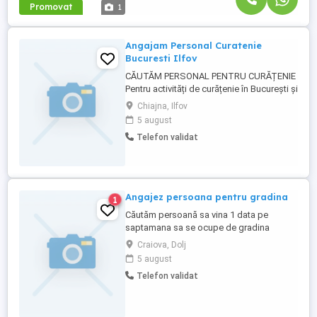
Promovat
1
Angajam Personal Curatenie
Bucuresti Ilfov
CĂUTĂM PERSONAL PENTRU CURĂȚENIE
Pentru activități de curățenie în București și
Ilfov, angajăm persoane serioase și
Chiajna, Ilfov
responsabile. Program Full-Time sau Part-
5 august
Time Salariu motivant Dacă îți dorești un
Telefon validat
loc de muncă stabil și un mediu de lucru
bazat pe respect și seriozitate,
contactează-ne pentru ...
Angajez persoana pentru gradina
1
Căutăm persoană sa vina 1 data pe
saptamana sa se ocupe de gradina
restaurantului. Sa funda gazonul, gardul
Craiova, Dolj
viu, sa curate gradina de buruieni, sa
5 august
mature in curte, etc.. Pentru mai multe
Telefon validat
detalii va rugam sa ne contactati. Nu
cautam neapărat pe cineva cu experiență,
avem nevoie de o persoana serioasa ...