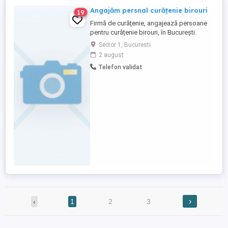
Angajăm persnal curățenie birouri
19
Firmă de curățenie, angajează persoane
pentru curățenie birouri, în București.
Programul este de 4 ore, dimineața.
Sector 1, Bucuresti
2 august
Telefon validat
›
‹
1
2
3