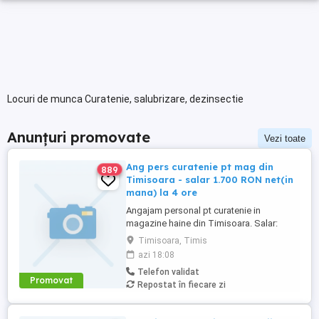
Locuri de munca Curatenie, salubrizare, dezinsectie
Anunțuri promovate
Vezi toate
Ang pers curatenie pt mag din
889
Timisoara - salar 1.700 RON net(in
mana) la 4 ore
Angajam personal pt curatenie in
magazine haine din Timisoara. Salar:
1.700 RON NET(in mana). Program lucru 4
Timisoara, Timis
ore(intre orele 7-11 sau 8-12 dimineata)
azi 18:08
doar cu contract munca. Pot fi si studenti.
Telefon validat
Solicitam si oferim seriozitate. Informatii
Promovat
Repostat în fiecare zi
DOAR la telefon.