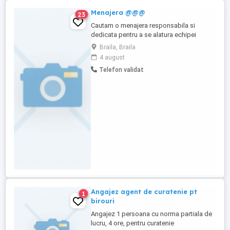
Menajera @@@
23
Cautam o menajera responsabila si
dedicata pentru a se alatura echipei
noastre. Candidatul ideal va fi o persoana
Braila, Braila
atenta la detalii, cu experienta in curatenie
4 august
si intretinerea spatiilor. Responsabilitati: *
Telefon validat
Curatenia si igienizarea spatiilor alocate
(camere, bai, bucatarie, etc.). * Stergerea
prafului, ...
Angajez agent de curatenie pt
1
birouri
Angajez 1 persoana cu norma partiala de
lucru, 4 ore, pentru curatenie