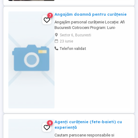
Angajăm doamnă pentru curățenie
7
Angajăm personal curățenie Locație: Afi
Bucuresti Cotroceni Program: Luni-
Duminică, 4 ore zi part-time, interval
Sector 6, Bucuresti
Salariu: 1.600 lei net Pentru mai multe
23 iunie
informații sau pentru a aplica, sunați la
Telefon validat
numarul afisat.
Agenți curățenie (fete-baieti) cu
9
experiență
Cautam persoane responsabile si