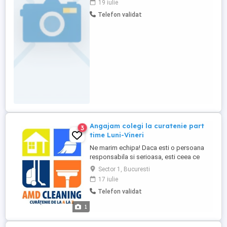
19 iulie
igienei in spatiile desemnate. Program
Telefon validat
3ore 7-10 sau 2 ore 8-10 .Sun Plaza sector
4. Responsabilitati: * Curatarea si
igienizarea spatiilor conform
standardelor. ...
Angajam colegi la curatenie part
3
time Luni-Vineri
Ne marim echipa! Daca esti o persoana
responsabila si serioasa, esti ceea ce
cautam! Avem urmatorul post disponibil:
Sector 1, Bucuresti
Program part time luni- Vineri de la 6:00 la
17 iulie
10:00 sau de la 7:00 la 11:00 Zona
Telefon validat
Aviatorilor ( intre metrou piata victoriei si
metrou aviatorilor ) Salariu: 1500 lei net
1
Avem nevoie ...