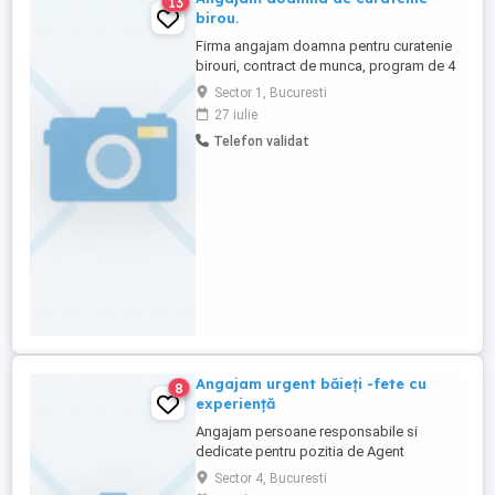
13
birou.
Firma angajam doamna pentru curatenie
birouri, contract de munca, program de 4
ore respectiv: 6:00-10:00 de luni pana
Sector 1, Bucuresti
vineri. Salariu 2500 net. Zona Banu Manta,
27 iulie
sector 1, Bucuresti. Cautam persoana
Telefon validat
serioasa si permanenta.
Angajam urgent băieți -fete cu
8
experiență
Angajam persoane responsabile si
dedicate pentru pozitia de Agent
Curatenie. Candidatul ideal va fi
Sector 4, Bucuresti
responsabil de mentinerea curateniei si