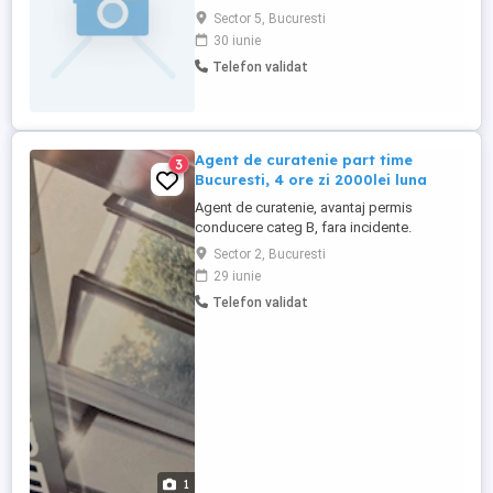
experienta peste 10 ani. Am colaborat cu
Sector 5, Bucuresti
firme si pers particulare. Pret discutabil cer
30 iunie
si ofer seriozitate
Telefon validat
Agent de curatenie part time
3
Bucuresti, 4 ore zi 2000lei luna
Agent de curatenie, avantaj permis
conducere categ B, fara incidente.
Program de lucru 4 ore zi. Cv-uri sau
Sector 2, Bucuresti
scrisori de intentie pe adresa de mail, au
29 iunie
intaietate persoanele care anexeaza si o
Telefon validat
fotografie de profil. Sau whatsapp.
Persoana pe care o cautam trebuie sa fie
agreabila, sa aiba o atitudine ...
1