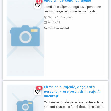
Angajăm personal curățenie
32
Firmă de curățenie, angajează persoane
pentru curățenie birouri, în București.
Programul este de 4 ore, dimineața, detalii
Sector 1, Bucuresti
la telefon .
ieri 07:11
Telefon validat
Firmă de curățenie, angajează
38
personal 4 ore pe zi, dimineața, în
București
Căutăm un om de încredere pentru echipa
noastră! Suntem o firmă de curățenie care