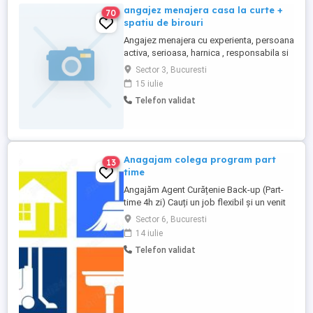
angajez menajera casa la curte +
70
spatiu de birouri
Angajez menajera cu experienta, persoana
activa, serioasa, harnica , responsabila si
atenta la detalii pentru curatenie,
Sector 3, Bucuresti
15 iulie
Telefon validat
Anagajam colega program part
13
time
Angajăm Agent Curățenie Back-up (Part-
time 4h zi) Cauți un job flexibil și un venit
stabil? Echipa noastră se mărește!
Sector 6, Bucuresti
Căutăm o persoană serioasă și adaptabilă
14 iulie
pentru rolul de Agent Curățenie Back-up.
Telefon validat
Rolul tău: Oferi suport echipei în zilele
aglomerate și ții locul colegilor aflați în
concediu. ...