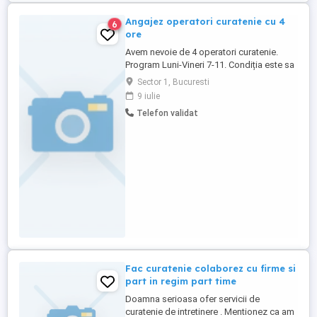
Angajez operatori curatenie cu 4
6
ore
Avem nevoie de 4 operatori curatenie.
Program Luni-Vineri 7-11. Condiția este sa
mai aiba un alt contract de munca de 4
Sector 1, Bucuresti
ore. Zona Spilaul Elias, București Instituție
9 iulie
de stat: curatenie, birouri, holuri, grupuri
Telefon validat
sanitare.
Fac curatenie colaborez cu firme si
part in regim part time
Doamna serioasa ofer servicii de
curatenie de intretinere . Mentionez ca am