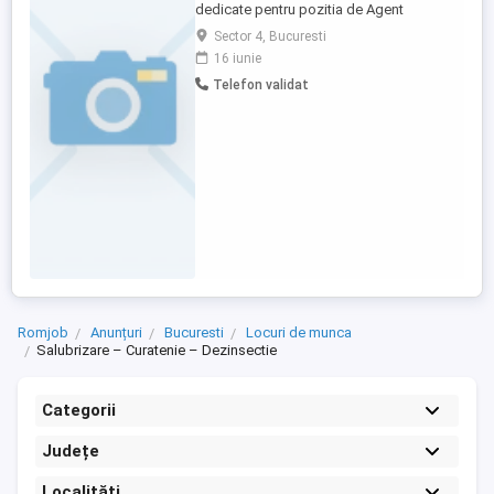
dedicate pentru pozitia de Agent
Curatenie. Candidatul ideal va fi
Sector 4, Bucuresti
responsabil de mentinerea curateniei si
16 iunie
igienei in spatiile desemnate. Program
Telefon validat
3ore 7-10 sau 2 ore 8-10 .Sun Plaza sector
4. Responsabilitati: * Curatarea si
igienizarea spatiilor conform
standardelor. ...
Romjob
Anunțuri
Bucuresti
Locuri de munca
Salubrizare – Curatenie – Dezinsectie
Categorii
Județe
Localități