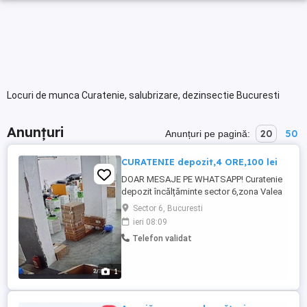
Locuri de munca Curatenie, salubrizare, dezinsectie Bucuresti
Anunțuri
20
50
Anunțuri pe pagină:
CURATENIE depozit,4 ORE,100 lei
DOAR MESAJE PE WHATSAPP! Curatenie
depozit încălțăminte sector 6,zona Valea
Cascadelor,4 ore pe zi,100 lei,part time(1-2
Sector 6, Bucuresti
zile pe săptămână),vârsta minim 30
ieri 08:09
ani,domiciliul in sectorul 6. DOAR MESAJE
Telefon validat
WHATSAPP!
1