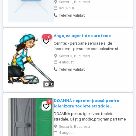
crede în lucrul bine făcut, în respectul față
Sector 1, Bucuresti
de client și față de colegi. Iar acum
ieri 07:10
căutăm un agent de curățenie, part-time, 4
Telefon validat
ore pe zi, de luni până vineri. Ce ne dorim
de la tine: Să fii punctual(ă) și atent(ă) ...
Angajez agent de curatenie
110
Cerinte: - persoane serioase si de
incredere - persoane comunicative si
punctuale Se ofera; - contract de munca la
Sector 3, Bucuresti
4 ore - salariul avantajos Pentru mai multe
4 august
informatii, contactati-ne la nr de telefon:
Telefon validat
1
DOAMNĂ nepretențioasă pentru
5
igienizare toalete stradale...
DOAMNÂ pentru igienizare toalete
stradale. Câștig modic,program part time
evenimente. Ofera nu este pentru
Sector 5, Bucuresti
pretențioase. Rog prezentare pe
4 august
whatsapp...