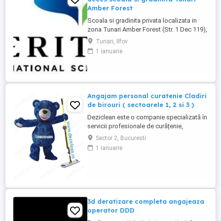
Amber Forest
Scoala si gradinita privata localizata in
zona Tunari Amber Forest (Str. 1 Dec 119),
cauta 1 persoana serioasa si
Tunari, Ilfov
responsabila pentru mentenanta, ingrijire
1 ianuarie
cladiri si control acces. Pachet salarial
3000 lei net + tichete de masa + masa in
scoala + abonament la clinica medicala.
**Responsabilități principale:** * ...
Angajam personal curatenie Cladiri
de birouri ( sectoarele 1, 2 si 3 )
Deziclean este o companie specializată în
servicii profesionale de curățenie,
prezentă în aproape toate marile orașe din
Sector 2, Bucuresti
România. Ne mărim echipa și căutăm
1 ianuarie
agenți de curățenie pentru sedii de bănci
și clădiri de birouri din București
(sectoarele 1, 2 și 3). Program de lucru:
Full-time sau part-time ...
3d deratizare completa angajeaza
operator DDD