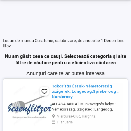
Locuri de munca Curatenie, salubrizare, dezinsectie 1 Decembrie
Ilfov
Nu am găsit ceea ce cauți.
Selectează categoria și alte
filtre de căutare pentru a eficientiza căutarea
Anunțuri care te-ar putea interesa
Takarítás Észak-Németország
,szigetek: Langeoog,Spiekeroog ,
Norderney
ÁLLÁSAJÁNLAT Munkavégzés helye :
Németország, Szigetek : Langeoog,
Spiekeroog, Norderney A Besenflitzer cég
Miercurea-Ciuc, Harghita
lakások, de más létesítmények
1 ianuarie
takarítására is szakosodott, mint például
iskolák, vasútállomások, helyi