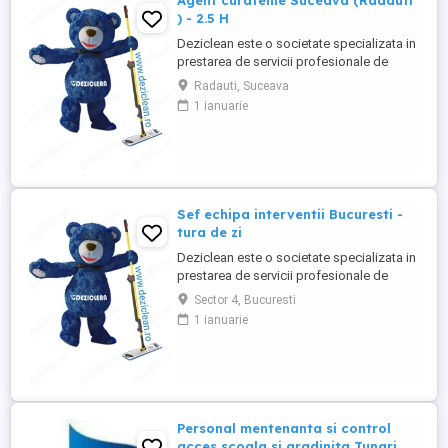
Agent curatenie Suceava (Radauti
Követelmények: ...
) - 2.5 H
Deziclean este o societate specializata in
prestarea de servicii profesionale de
curatenie. Compania noastra asigura
Radauti, Suceava
servicii de curatenie in aproape toate
1 ianuarie
orasele mari din România. Angajam agenti
de curatenie pentru institutii bancare
(persoane pensionare sau care mai
lucreaza in alta parte). Program ...
Sef echipa interventii Bucuresti -
tura de zi
Deziclean este o societate specializata in
prestarea de servicii profesionale de
curatenie. Compania noastra asigura
Sector 4, Bucuresti
servicii de curatenie in aproape toate
1 ianuarie
orasele mari din România. Cautam: - Sef
echipa interventie pentru curatenie in
Bucuresti, cu experienta in domeniu,
pentru tura de zi ( una ...
Personal mentenanta si control
acces scoala si gradinita Tunari