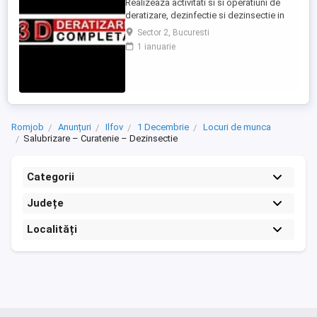
Realizeaza activitati si si operatiuni de
deratizare, dezinfectie si dezinsectie in
spatiile alocate pentru desfasurarea
Sector 2, Bucuresti
activitatii in Bucuresti si imprejurimi
1 ianuarie
Program: 08:00-16:00 L-V, iar Sambata (1-2
pe luna): 08:00-16:00 Minim 6 luni
experienta in domeniu Permis de
conducere categoria B obligatoriu Masina
...
Romjob
Anunțuri
Ilfov
1 Decembrie
Locuri de munca
Salubrizare – Curatenie – Dezinsectie
Categorii
Județe
Localități