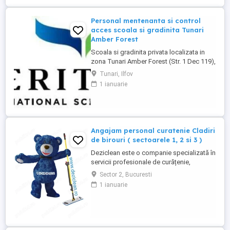
Personal mentenanta si control
acces scoala si gradinita Tunari
Amber Forest
Scoala si gradinita privata localizata in
zona Tunari Amber Forest (Str. 1 Dec 119),
cauta 1 persoana serioasa si
Tunari, Ilfov
responsabila pentru mentenanta, ingrijire
1 ianuarie
cladiri si control acces. Pachet salarial
3000 lei net + tichete de masa + masa in
scoala + abonament la clinica medicala.
**Responsabilități principale:** * ...
Angajam personal curatenie Cladiri
de birouri ( sectoarele 1, 2 si 3 )
Deziclean este o companie specializată în
servicii profesionale de curățenie,
prezentă în aproape toate marile orașe din
Sector 2, Bucuresti
România. Ne mărim echipa și căutăm
1 ianuarie
agenți de curățenie pentru sedii de bănci
și clădiri de birouri din București
(sectoarele 1, 2 și 3). Program de lucru:
Full-time sau part-time ...