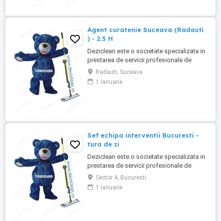
közigazgatás keretébe tartozó
illemhelyek vagy mosdók, szállodák
karbantartása és takarítása.
Agent curatenie Suceava (Radauti
Követelmények: ...
) - 2.5 H
Deziclean este o societate specializata in
prestarea de servicii profesionale de
curatenie. Compania noastra asigura
Radauti, Suceava
servicii de curatenie in aproape toate
1 ianuarie
orasele mari din România. Angajam agenti
de curatenie pentru institutii bancare
(persoane pensionare sau care mai
lucreaza in alta parte). Program ...
Sef echipa interventii Bucuresti -
tura de zi
Deziclean este o societate specializata in
prestarea de servicii profesionale de
curatenie. Compania noastra asigura
Sector 4, Bucuresti
servicii de curatenie in aproape toate
1 ianuarie
orasele mari din România. Cautam: - Sef
echipa interventie pentru curatenie in
Bucuresti, cu experienta in domeniu,
pentru tura de zi ( una ...