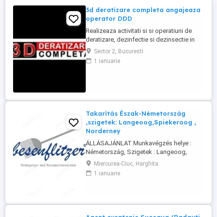
3d deratizare completa angajeaza
operator DDD
Realizeaza activitati si si operatiuni de
deratizare, dezinfectie si dezinsectie in
spatiile alocate pentru desfasurarea
Sector 2, Bucuresti
activitatii in Bucuresti si imprejurimi
1 ianuarie
Program: 08:00-16:00 L-V, iar Sambata (1-2
pe luna): 08:00-16:00 Minim 6 luni
experienta in domeniu Permis de
conducere categoria B obligatoriu Masina
...
Takarítás Észak-Németország
,szigetek: Langeoog,Spiekeroog ,
Norderney
ÁLLÁSAJÁNLAT Munkavégzés helye :
Németország, Szigetek : Langeoog,
Spiekeroog, Norderney A Besenflitzer cég
Miercurea-Ciuc, Harghita
lakások, de más létesítmények
1 ianuarie
takarítására is szakosodott, mint például
iskolák, vasútállomások, helyi
közigazgatás keretébe tartozó
illemhelyek vagy mosdók, szállodák
karbantartása és takarítása.