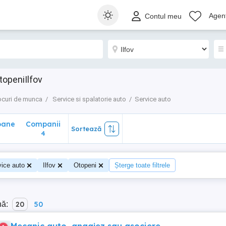
ane
Companii
Sortează
Agenț
Contul meu
4
topeniIlfov
ocuri de munca
Service si spalatorie auto
Service auto
oane
Companii
Sortează
0
4
vice auto
Ilfov
Otopeni
Șterge toate filtrele
nă:
20
50