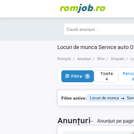
rom
job
.ro
Toate
Perso
Filtre
3
4
0
Locuri de munca Service auto O
Romjob
Anunțuri
Ilfov
Otopeni
L
Toate
Pers
Filtre
3
4
→
Filtre active:
Locuri de munca
Ser
Anunțuri
–
Anunțuri pe pagi