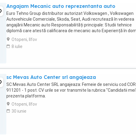
Angajam Mecanic auto reprezentanta auto
Euro Tehno Group distribuitor autorizat Volkswagen , Volkswagen
Autovehicule Comerciale, Skoda, Seat, Audi recrutează în vederea
angajării Mecanic auto Responsabilități principale: Studii tehnice
diplomă care atestă calificarea de mecanic auto Experiență în do
service auto minim 2 ani Calificări, ...
Otopeni, Ilfov
8 iulie
sc Mevas Auto Center srl angajeaza
SC Mevas Auto Center SRL angajeaza: Femeie de serviciu cod COR
911201 - 1 post. CV urile se vor transmite la rubrica "Candidatii mei
prezenta platforma.
Otopeni, Ilfov
30 iunie