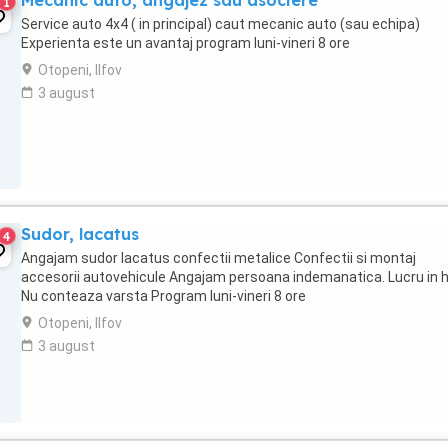
Mecanic auto, angajez sau asociere
1
Service auto 4x4 ( in principal) caut mecanic auto (sau echipa)
Experienta este un avantaj program luni-vineri 8 ore
Otopeni, Ilfov
3 august
Sudor, lacatus
4
Angajam sudor lacatus confectii metalice Confectii si montaj
accesorii autovehicule Angajam persoana indemanatica. Lucru in h
Nu conteaza varsta Program luni-vineri 8 ore
Otopeni, Ilfov
3 august