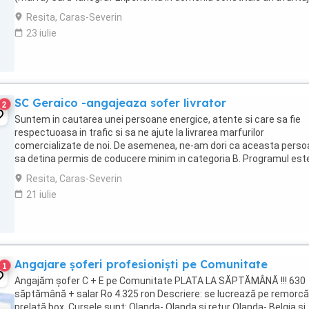
OFERIM: Contract de munca stabil Pachet ...
Resita, Caras-Severin
23 iulie
SC Geraico -angajeaza sofer livrator
2
Suntem in cautarea unei persoane energice, atente si care sa fie
respectuoasa in trafic si sa ne ajute la livrarea marfurilor
comercializate de noi. De asemenea, ne-am dori ca aceasta pers
sa detina permis de coducere minim in categoria B. Programul est
Marti pana Sambata, 8 ore pe zi. Noi ...
Resita, Caras-Severin
21 iulie
Angajare șoferi profesioniști pe Comunitate
1
Angajăm șofer C + E pe Comunitate PLATA LA SĂPTĂMÂNĂ !!! 630
săptămână + salar Ro 4.325 ron Descriere: se lucrează pe remorcă
prelată box. Cursele sunt: Olanda- Olanda și retur Olanda- Belgia și