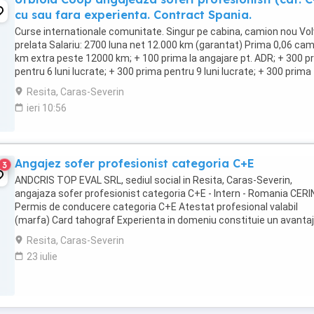
cu sau fara experienta. Contract Spania.
Curse internationale comunitate. Singur pe cabina, camion nou Vol
prelata Salariu: 2700 luna net 12.000 km (garantat) Prima 0,06 ca
km extra peste 12000 km; + 100 prima la angajare pt. ADR; + 300 p
pentru 6 luni lucrate; + 300 prima pentru 9 luni lucrate; + 300 prima
pentru 12 luni lucrate. Cazare, ...
Resita, Caras-Severin
ieri 10:56
Angajez sofer profesionist categoria C+E
3
ANDCRIS TOP EVAL SRL, sediul social in Resita, Caras-Severin,
angajaza sofer profesionist categoria C+E - Intern - Romania CERI
Permis de conducere categoria C+E Atestat profesional valabil
(marfa) Card tahograf Experienta in domeniu constituie un avantaj
OFERIM: Contract de munca stabil Pachet ...
Resita, Caras-Severin
23 iulie