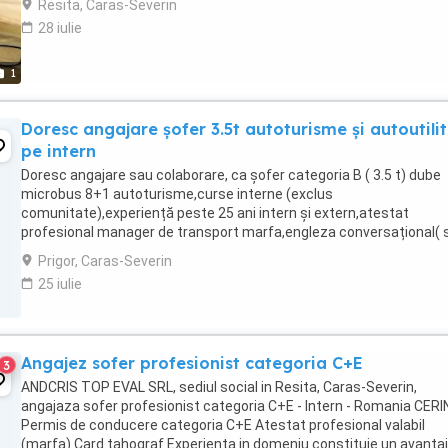
Resita, Caras-Severin
28 iulie
1
Doresc angajare șofer 3.5t autoturisme și autoutili
pe intern
Doresc angajare sau colaborare, ca șofer categoria B ( 3.5 t) dube
microbus 8+1 autoturisme,curse interne (exclus
comunitate),experiență peste 25 ani intern și extern,atestat
profesional manager de transport marfa,engleza conversațional( 
și citit),vârstă 55 ani .Menționez faptul că sunt din ...
Prigor, Caras-Severin
25 iulie
Angajez sofer profesionist categoria C+E
3
ANDCRIS TOP EVAL SRL, sediul social in Resita, Caras-Severin,
angajaza sofer profesionist categoria C+E - Intern - Romania CERI
Permis de conducere categoria C+E Atestat profesional valabil
(marfa) Card tahograf Experienta in domeniu constituie un avantaj