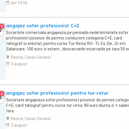
ieri 10:56
angajez sofer profesionist C+E
9
Societate comerciala angajeaza pe perioada nedeterminata sofer
profesionist posesor de permis conducere categoria C+E, card
tahograf si atestat, pentru curse Tur-Retur RO - Fr, Es, De , Gr etc
Salarizare: 100 euro zi extern , descarcarile incarcarile pe tara 50 e
zi
Resita, Caras-Severin
3 august
angajez sofer profesionist pentru tur-retur
10
Societate angajeaza sofer profesionist posesor de permis catego
C+E, card tahograf pentru curse tur-retur, 80 euro diurna zi + salar
tara
Resita, Caras-Severin
2 august