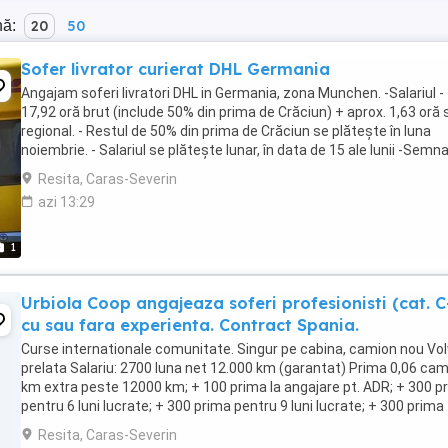
nă:
20
50
Sofer livrator curierat DHL Germania
Angajam soferi livratori DHL in Germania, zona Munchen. -Salariul -
17,92 oră brut (include 50% din prima de Crăciun) + aprox. 1,63 oră 
regional. - Restul de 50% din prima de Crăciun se plătește în luna
noiembrie. - Salariul se plătește lunar, în data de 15 ale lunii -Semn
contractului se ...
Resita, Caras-Severin
azi 13:29
1
Urbiola Coop angajeaza soferi profesionisti (cat. C
cu sau fara experienta. Contract Spania.
Curse internationale comunitate. Singur pe cabina, camion nou Vol
prelata Salariu: 2700 luna net 12.000 km (garantat) Prima 0,06 ca
km extra peste 12000 km; + 100 prima la angajare pt. ADR; + 300 p
pentru 6 luni lucrate; + 300 prima pentru 9 luni lucrate; + 300 prima
pentru 12 luni lucrate. Cazare, ...
Resita, Caras-Severin