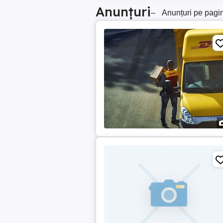
Anunțuri
–
Anunțuri pe pagi