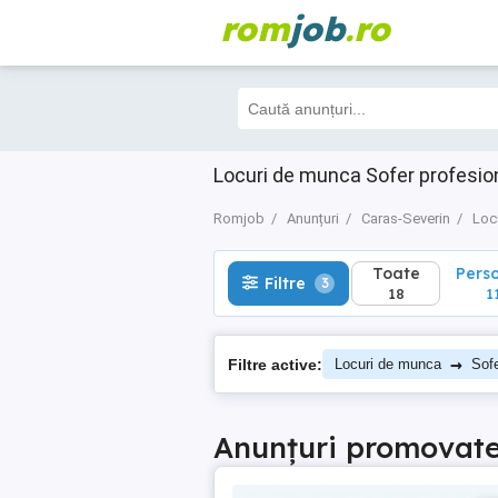
rom
job
.ro
Toate
Perso
Filtre
3
18
11
Locuri de munca Sofer profesio
Romjob
Anunțuri
Caras-Severin
Loc
Toate
Pers
Filtre
3
18
1
→
Filtre active:
Locuri de munca
Sofe
Anunțuri promovat