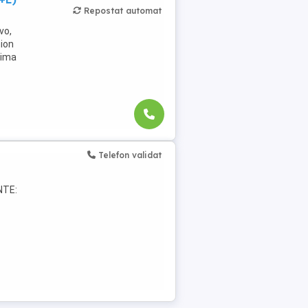
Repostat automat
vo,
mion
rima
Telefon validat
NTE: