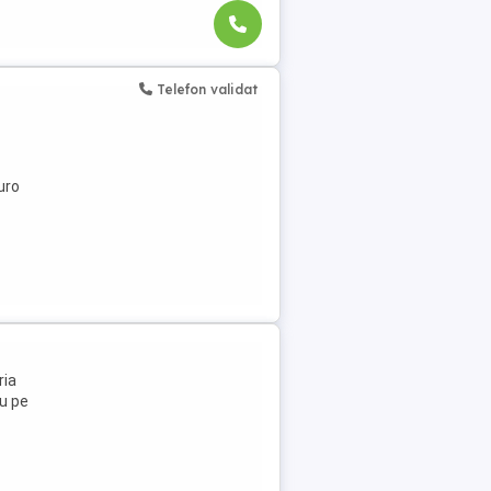
Telefon validat
uro
ria
iu pe