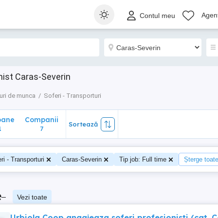
ane
Companii
Sortează
Agenț
Contul meu
7
nist Caras-Severin
uri de munca
Soferi - Transporturi
oane
Companii
Sortează
1
7
ri - Transporturi
Caras-Severin
Tip job: Full time
Șterge toate 
e
–
Vezi toate
Urbiola Coop angajeaza soferi profesionisti (cat. C