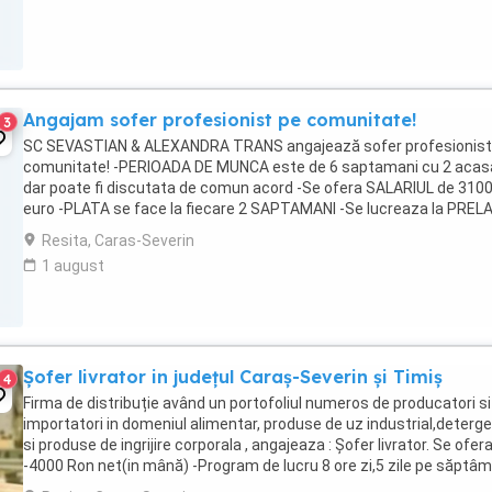
Angajam sofer profesionist pe comunitate!
3
SC SEVASTIAN & ALEXANDRA TRANS angajează sofer profesionist
comunitate! -PERIOADA DE MUNCA este de 6 saptamani cu 2 acas
dar poate fi discutata de comun acord -Se ofera SALARIUL de 310
euro -PLATA se face la fiecare 2 SAPTAMANI -Se lucreaza la PREL
si DUBA BOX (nu se face coletarie) -TARILE ...
Resita, Caras-Severin
1 august
Șofer livrator in județul Caraș-Severin și Timiș
4
Firma de distribuție având un portofoliul numeros de producatori si
importatori in domeniul alimentar, produse de uz industrial,deterge
si produse de ingrijire corporala , angajeaza : Șofer livrator. Se ofera
-4000 Ron net(in mână) -Program de lucru 8 ore zi,5 zile pe săptâ
-condiții legale ...