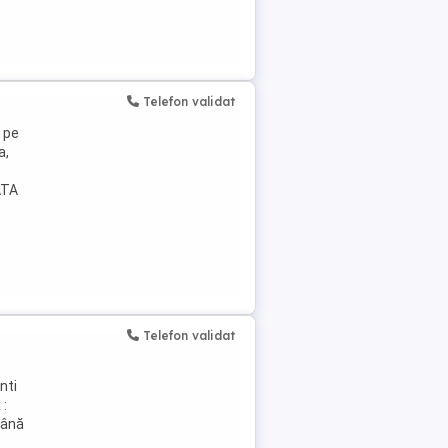
Telefon validat
 pe
a,
0
ATA
Telefon validat
nti
 :
mână