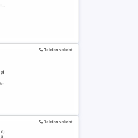
...
Telefon validat
 și
de
Telefon validat
îți
îl