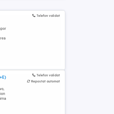
Telefon validat
spor
area
Telefon validat
+E)
Repostat automat
vo,
mion
rima