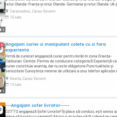
retur Olanda- Franța și retur Olanda- Germania și retur Olanda- Uk și 
Caransebes, Caras-Severin
15 iulie
1
Angajam curier si manipulant colete cu si fara
4
experienta
Firmă de curierat angajează curier pentru livrări în zona Oravița-
Carbunari. Cerințe: Permis de conducere categoria B Experiență ca
curier constituie avantaj, dar nu este obligatorie Punctualitate și
seriozitate Cunoștințe minime de utilizare a unui telefon aplicație 
livrări. Se oferă: ...
Resita, Caras-Severin
13 iulie
1
---Angajam sofer livrator-----
COTTO angajează Șofer Livrator! Îți place să conduci, ești serios și 
place să lucrezi cu oamenii? Atunci s-ar putea să fii colegul pe care 