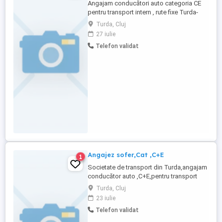
Angajam conducători auto categoria CE
pentru transport intern , rute fixe Turda-
Timisoara - zona Turda. Salar fix , Pentru
Turda, Cluj
mai multe detalii va rog sa ne contactați.
27 iulie
Telefon validat
Angajez sofer,Cat ,C+E
1
Societate de transport din Turda,angajam
conducător auto ,C+E,pentru transport
marfa, pe intern. Se lucrează pe Cap
Turda, Cluj
tractor +Semiremorca,prelata tip perdea.
23 iulie
Se ajunge si in timpul săptămânii acasă!
Telefon validat
Pentru mai multe informații la telefon! Cer
si ofer seriozitate!