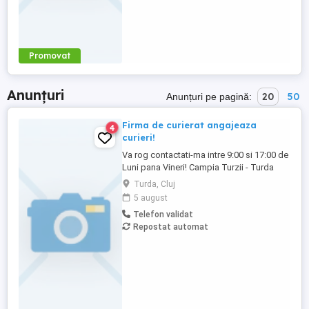
Promovat
Anunțuri
20
50
Anunțuri pe pagină:
Firma de curierat angajeaza
4
curieri!
Va rog contactati-ma intre 9:00 si 17:00 de
Luni pana Vineri! Campia Turzii - Turda
Căutăm un coleg responsabil și energic
Turda, Cluj
pentru poziția de Curier, care să se alăture
5 august
echipei noastre. Vei avea un rol esențial în
Telefon validat
livrarea coletelor către clienți și în oferirea
Repostat automat
unei experiențe de calitate prin
punctualitate ...