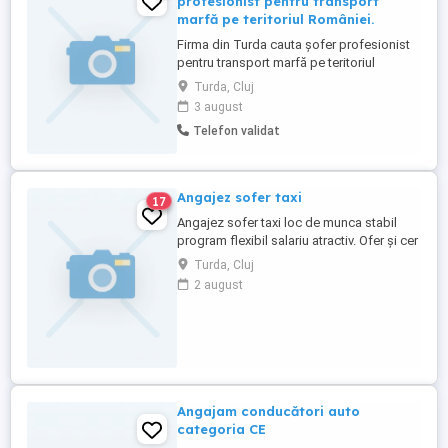
profesionist pentru transport
marfă pe teritoriul României.
Firma din Turda cauta șofer profesionist
pentru transport marfă pe teritoriul
României. Permis categoria C+E Atestat
Turda, Cluj
profesional și card tahograf valabile
3 august
Seriozitate și responsabilitate Salariu:
Telefon validat
aproximativ 8.000 lei lună Contract de
muncă Program stabil și condiții
avantajoase - încărcare ...
Angajez sofer taxi
17
Angajez sofer taxi loc de munca stabil
program flexibil salariu atractiv. Ofer și cer
seriozitate. Pot sa fiu contactat la ne de tel
Turda, Cluj
0749819434
2 august
Angajam conducători auto
categoria CE