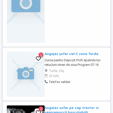
Angajez șofer cat.C zona Turda
1
Curse pentru Depozit Profi Apahida tur-
retur,luni-vineri de ziua.Program 07-16
aproximativ. Camion Mercedes Atego 12T.
Turda, Cluj
cu climă. Salariu 5000 ron
23 iulie
Telefon validat
Angaiez sofer pe cap tractor si
1
semiremorcă basculabilă