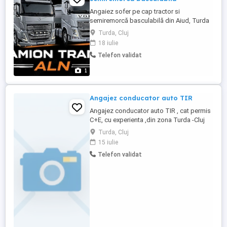
Angaiez sofer pe cap tractor si
semiremorcă basculabilă din Aiud, Turda
si împrejurimi, Cu permis categoria
Turda, Cluj
C+E.Oferim salariu atractiv: 7.000 lei +
18 iulie
bonuri de masă si conditii bune la locul de
Telefon validat
muncă. Mai multe detalii la nr.de telefon:
1
Angajez conducator auto TIR
Angajez conducator auto TIR , cat permis
C+E, cu experienta ,din zona Turda -Cluj
,pentru curse saptamnale HU,SK .
Turda, Cluj
Weekend liber INFO L-S orele 08.00-15.00
15 iulie
tel
Telefon validat