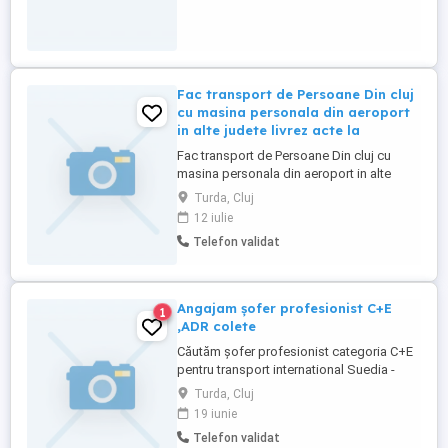
Fac transport de Persoane Din cluj
cu masina personala din aeroport
in alte judete livrez acte la
Fac transport de Persoane Din cluj cu
masina personala din aeroport in alte
judete livrez acte la domiciliu colete nr de
Turda, Cluj
telf sunati la nr de telf
12 iulie
Telefon validat
Angajam șofer profesionist C+E
1
,ADR colete
Căutăm șofer profesionist categoria C+E
pentru transport international Suedia -
Spania . Se oferă : Camion euro 6 Baza
Turda, Cluj
operațională complet utilata. Salar pe țară
19 iunie
7000 lei brut +diurna externa pe zi. Cerințe:
Telefon validat
Card tahograf ,atestat marfa ,atestat