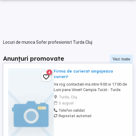
Locuri de munca Sofer profesionist Turda Cluj
Anunțuri promovate
Vezi toate
Firma de curierat angajeaza
4
curieri!
Va rog contactati-ma intre 9:00 si 17:00 de
Luni pana Vineri! Campia Turzii - Turda
Căutăm un coleg responsabil și energic
Turda, Cluj
pentru poziția de Curier, care să se alăture
5 august
echipei noastre. Vei avea un rol esențial în
Telefon validat
livrarea coletelor către clienți și în oferirea
Repostat automat
unei experiențe de calitate prin
punctualitate ...