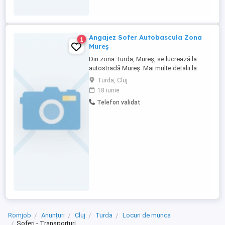
colete,analize medicale. Seriozitate și
punctualitate.Rog ...
Angajez Sofer Autobascula Zona
1
Mureș
Din zona Turda, Mureș, se lucrează la
autostradă Mureș. Mai multe detalii la
telefon
Turda, Cluj
18 iunie
Telefon validat
Romjob
Anunțuri
Cluj
Turda
Locuri de munca
Soferi - Transporturi