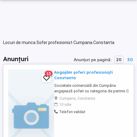
Locuri de munca Sofer profesionist Cumpana Constanta
Anunțuri
20
50
Anunțuri pe pagină:
Angajăm șoferi profesioniști
13
Constanta
Societate comercială din Cumpăna
angajează șoferi cu categoria de permis C
și E pentru autobasculante și autotrailere.
Cumpana, Constanta
Vă garantăm un loc de muncă stabil,
10 iulie
posibilitate de ore suplimentare.
Telefon validat