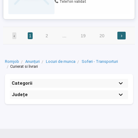
Telefon validat
program de la 7 la 16 salar 3200 fara
bonuri mai multe detalii
›
‹
1
2
…
19
20
Romjob
Anunțuri
Locuri de munca
Soferi - Transporturi
Curierat si livrari
Categorii
Județe