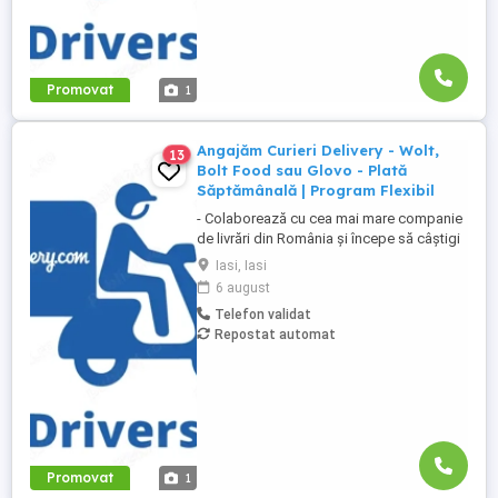
Promovat
1
Angajăm Curieri Delivery - Wolt,
13
Bolt Food sau Glovo - Plată
Săptămânală | Program Flexibil
- Colaborează cu cea mai mare companie
de livrări din România și începe să câștigi
rapid! - Cerințe: Minim 18 ani Mijloc de
Iasi, Iasi
transport propriu (mașină, scuter,
6 august
motocicletă sau bicicletă) Telefon mobil
Telefon validat
cu acces la internet - Ce oferim: Plată
Repostat automat
săptămânală, fără întârzieri Bonusuri
atractive ...
Promovat
1