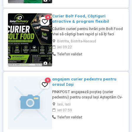
1
...
Curier Bolt Food, Câștiguri
4
atractive & program flexibil
Căutăm curieri pentru livrări prin Bolt Food
Vrei să câștigi bani rapid și să îți faci
singur programul? Alătură-te echipei
Bistrita, Bistrita-Nasaud
noastre și începe imediat activitatea! Ce îți
ieri 09:22
oferim: Venituri atractive, în funcție de cât
Telefon validat
lucrezi Plată corectă și la timp Program
100% flexibil lucrezi când vrei ...
1
angajam curier pedestru pentru
9
orasul Iași
PINKPOST angajează poștaș (curier
pedestru) pentru orașul Iași Așteptăm Cv-
uri cu răspuns la mesaj sau fizic la sediul
Iasi, Iasi
nostru din Bd Stefan cel Mare 8 ( Galeriile
ieri 07:59
de Artă Stefan cel Mare)
Telefon validat