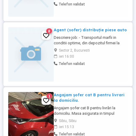
Telefon validat
Agent (sofer) distribuție piese auto
8
Descriere job: - Transportul marfii in
conditii optime, din depozitul firmei la
clienti conform traseului zilnic stabilit -
Sector 2, Bucuresti
Verifică mărfurile pe baza documentelor
ieri 16:00
de livrare - Manipuleaza marfurile in
Telefon validat
conditii de siguranta - Repartizează
mărfurile în spațiile special alocate Cerinte
- Permis de conducere ...
Angajam șofer cat B pentru livrari
1
la domiciliu.
Angajam șofer cat B pentru livrări la
domiciliu. Masa asigurata in timpul
programului. Transport gratuit la
Sibiu, Sibiu
terminarea programului. Salarii începând
ieri 15:13
de la 3000 lei net. Pentru detalii și
Telefon validat
programări la interviu, sunați la numărul