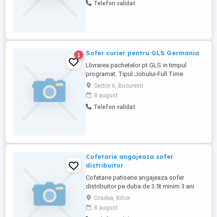
Telefon validat
program de la 7 la 16 salar 3400 fara
bonuri mai multe detalii
Sofer curier pentru GLS Germania
1
Llivrarea pachetelor pt GLS in timpul
programat. Tipul Jobului-Full Time
Salariu; 2000 - 2250 EUR pe lună Cerințe:
Sector 6, Bucuresti
Experienta nu este necesara, dar
8 august
constituie un avantaj; Permis de coducere
Telefon validat
cat B; (vechime min 1 an) Limba engleza
sau germana - constituie un avantaj.
Responsabilitate, rezistenta la ...
Cofetarie angajeaza sofer
distribuitor
Cofetarie patiserie angajeaza sofer
distribuitor pe duba de 3.5t minim 3 ani
permis, muncitor, serios si descurcaret,
Oradea, Bihor
23-30 ani numarul maxim livrari pe zi 30.
8 august
contract de munca orar lunii vineri