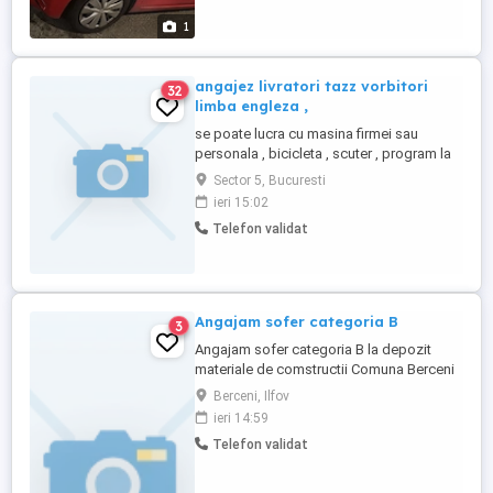
afișat , de luni până vineri între orele 11:00-
1
16:00.
angajez livratori tazz vorbitori
32
limba engleza ,
se poate lucra cu masina firmei sau
personala , bicicleta , scuter , program la
alegere , salarii de pana la 8000 lei se
Sector 5, Bucuresti
poate opta pt cumpararea masinii adica
ieri 15:02
masina la ramanere
Telefon validat
Angajam sofer categoria B
3
Angajam sofer categoria B la depozit
materiale de comstructii Comuna Berceni
Ilfov
Berceni, Ilfov
ieri 14:59
Telefon validat