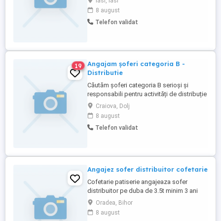
Iasi, Iasi
dinamice și stabile. Contact Whapp: O7 31
8 august
- 894 - 138 Descrierea activității: Distribuția
Telefon validat
se face pentru: colete mici (sub 3 kg
colet) pliante, materiale publicitare
produse ...
Angajam șoferi categoria B -
19
Distributie
Căutăm șoferi categoria B serioși și
responsabili pentru activități de distribuție
materiale ușoare, în cadrul unei echipe
Craiova, Dolj
dinamice și stabile. Contact Whapp: O7 31
8 august
- 894 - 138 Descrierea activității: Distribuția
Telefon validat
se face pentru: colete mici (sub 3 kg
colet) pliante, materiale publicitare
produse ...
Angajez sofer distribuitor cofetarie
Cofetarie patiserie angajeaza sofer
distribuitor pe duba de 3.5t minim 3 ani
permis, muncitor, serios si descurcaret,
Oradea, Bihor
23-30 ani numarul maxim livrari pe zi 30.
8 august
contract de munca orar lunii vineri