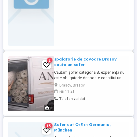
spalatorie de covoare Brasov
2
cauta un sofer
Căutăm șofer categoria B, experiență nu
este obligatorie dar poate constitui un
avantaj. Căutăm o persoană dispusă la
Brasov, Brasov
muncă pentru efort mediu. Căutăm o
ieri 11:21
persoană cu vârsta cuprinsă între 18-40 de
Telefon validat
ani, suntem o echipă tânără care își
mărește echipa în zona Bartolomeu
1
Brașov Mai multe detalii la telefon. ...
Sofer cat C+E in Germania,
13
München