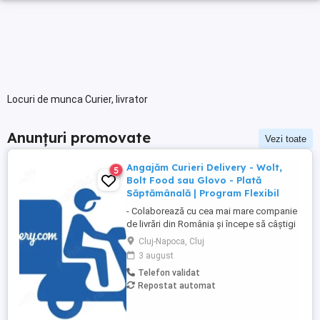
Locuri de munca Curier, livrator
Anunțuri promovate
Vezi toate
Angajăm Curieri Delivery - Wolt,
5
Bolt Food sau Glovo - Plată
Săptămânală | Program Flexibil
- Colaborează cu cea mai mare companie
de livrări din România și începe să câștigi
rapid! - Cerințe: Minim 18 ani Mijloc de
Cluj-Napoca, Cluj
transport propriu (mașină, scuter,
3 august
motocicletă sau bicicletă) Telefon mobil
Telefon validat
cu acces la internet - Ce oferim: Plată
Repostat automat
săptămânală, fără întârzieri Bonusuri
atractive ...