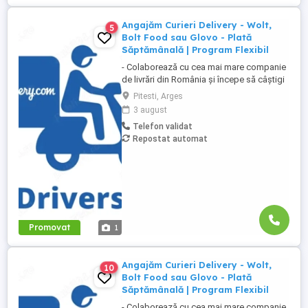
Angajăm Curieri Delivery - Wolt,
5
Bolt Food sau Glovo - Plată
Săptămânală | Program Flexibil
- Colaborează cu cea mai mare companie
de livrări din România și începe să câștigi
rapid! - Cerințe: Minim 18 ani Mijloc de
Pitesti, Arges
transport propriu (mașină, scuter,
3 august
motocicletă sau bicicletă) Telefon mobil
Telefon validat
cu acces la internet - Ce oferim: Plată
Repostat automat
săptămânală, fără întârzieri Bonusuri
atractive ...
Promovat
1
Angajăm Curieri Delivery - Wolt,
10
Bolt Food sau Glovo - Plată
Săptămânală | Program Flexibil
- Colaborează cu cea mai mare companie