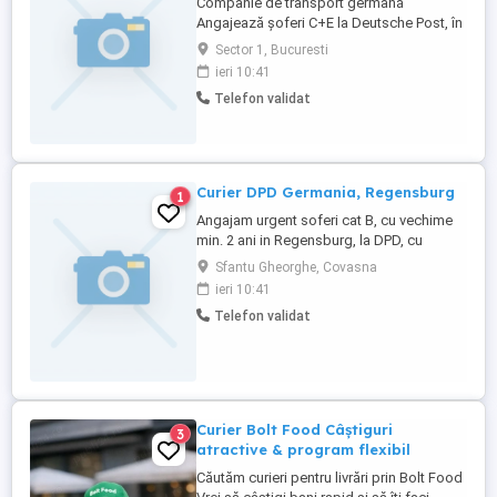
Companie de transport germană
Angajează șoferi C+E la Deutsche Post, în
München Salariul este de 3000 Euro net
Sector 1, Bucuresti
lună Contract german Se lucrează pe 12t
ieri 10:41
cu remorcă tandem Sunt curse de zi
Telefon validat
program 5-10, pauză, 13-18 Și curse de
noapte; se lucrează 6-7 ore, de la ora 21
până la 3, traseu direct München - ...
Curier DPD Germania, Regensburg
1
Angajam urgent soferi cat B, cu vechime
min. 2 ani in Regensburg, la DPD, cu
contract de munca german cu posibilitate
Sfantu Gheorghe, Covasna
pe termen lung. Salariu incepator 2000 E,
ieri 10:41
cazare la pensiune, camera separata,
Telefon validat
400E pe luna, tras din salariu. Pentru detalii
apelati nr .
Curier Bolt Food Câștiguri
3
atractive & program flexibil
Căutăm curieri pentru livrări prin Bolt Food