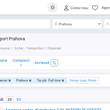
ane
Companii
Sortează
Agenț
Contul meu
1
port Prahova
e munca
Soferi - Transporturi
Dispeceri
oane
Companii
Sortează
1
eceri
Prahova
Tip job: Full time
Șterge toate filtrele
nă:
20
50