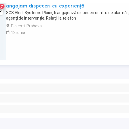
angajam dispeceri cu experiență
7
SGS Alert Systems Ploiești angajează dispeceri centru de alarmă ș
agenți de intervenție. Relații la telefon
Ploiesti, Prahova
12 iunie