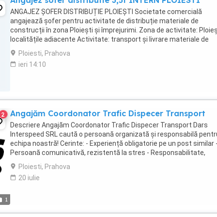
Angajez sofer distributie 3,5t INTERN PLOIESTI
ANGAJEZ ȘOFER DISTRIBUȚIE PLOIEȘTI Societate comercială
angajează șofer pentru activitate de distribuție materiale de
construcții în zona Ploiești și împrejurimi. Zona de activitate: Ploieș
localitățile adiacente Activitate: transport și livrare materiale de
construcții către clienți și ...
Ploiesti, Prahova
ieri 14:10
Angajăm Coordonator Trafic Dispecer Transport
2
Descriere Angajăm Coordonator Trafic Dispecer Transport Dars
Interspeed SRL caută o persoană organizată și responsabilă pentr
echipa noastră! Cerinte: - Experiență obligatorie pe un post similar 
Persoană comunicativă, rezistentă la stres - Responsabilitate,
corectitudine și seriozitate - ...
Ploiesti, Prahova
20 iulie
1