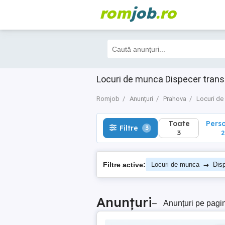
rom
job
.ro
Toate
Perso
Filtre
3
3
2
Locuri de munca Dispecer trans
Romjob
Anunțuri
Prahova
Locuri d
Toate
Pers
Filtre
3
3
2
→
Filtre active:
Locuri de munca
Disp
Anunțuri
–
Anunțuri pe pagi