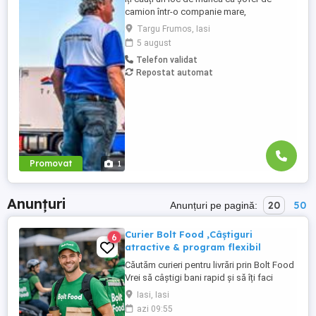
camion într-o companie mare,
internațională și stabilă? Atunci vino în
Targu Frumos, Iasi
echipa Heisterkamp! Angajăm șoferi cu
5 august
sau fără experiență și echipaje pentru
Telefon validat
transport internațional. Beneficii: training
Repostat automat
de inițiere la începutul activității în cadrul
companiei; training ...
Promovat
1
Anunțuri
20
50
Anunțuri pe pagină:
Curier Bolt Food ,Câștiguri
6
atractive & program flexibil
Căutăm curieri pentru livrări prin Bolt Food
Vrei să câștigi bani rapid și să îți faci
singur programul? Alătură-te echipei
Iasi, Iasi
noastre și începe imediat activitatea! Ce îți
azi 09:55
oferim: Venituri atractive, în funcție de cât