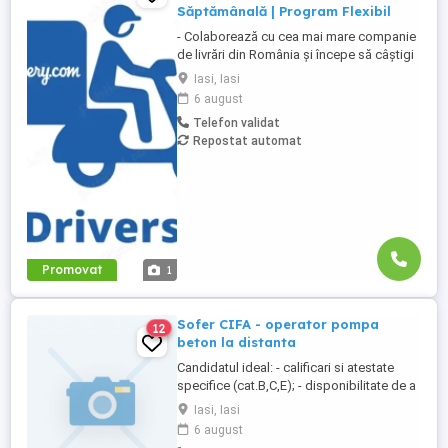
Săptămânală | Program Flexibil
- Colaborează cu cea mai mare companie
de livrări din România și începe să câștigi
rapid! - Cerințe: Minim 18 ani Mijloc de
Iasi, Iasi
transport propriu (mașină, scuter,
6 august
motocicletă sau bicicletă) Telefon mobil
Telefon validat
cu acces la internet - Ce oferim: Plată
Repostat automat
săptămânală, fără întârzieri Bonusuri
atractive ...
Promovat
1
Sofer CIFA - operator pompa
12
beton la distanta
Candidatul ideal: - calificari si atestate
specifice (cat.B,C,E); - disponibilitate de a
lucra norma intreaga; - personal cu abilitati
Iasi, Iasi
dezvoltate de comunicare; - serios,
6 august
disciplinat, implicat; Descrierea jobului: