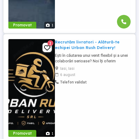
Promovat
1
Recrutăm livratori - Alătură-te
2
echipei Urban Rush Delivery!
Ești în căutarea unui venit flexibil și a unei
colaborări serioase? Noi îți oferim
posibilitatea să livrezi prin cele mai mari
Iasi, Iasi
platforme de livrare din România, într-un
6 august
mediu profesionist și transparent. Ce îți
Telefon validat
oferim: Comision atractiv și transparent
Plată rapidă și la timp Program flexibil ...
Promovat
1