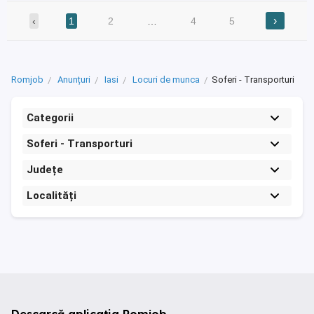
›
‹
1
2
…
4
5
Romjob
Anunțuri
Iasi
Locuri de munca
Soferi - Transporturi
Categorii
Soferi - Transporturi
Județe
Localități