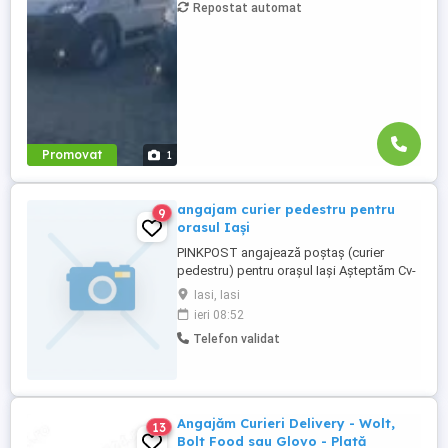
Repostat automat
Salariu între 1.800 și 2.200 Program: 2 luni
plecați 2 săptămâni ...
Promovat
1
angajam curier pedestru pentru
9
orasul Iași
PINKPOST angajează poștaș (curier
pedestru) pentru orașul Iași Așteptăm Cv-
uri cu răspuns la mesaj sau fizic la sediul
Iasi, Iasi
nostru din Bd Stefan cel Mare 8 ( Galeriile
ieri 08:52
de Artă Stefan cel Mare)
Telefon validat
Angajăm Curieri Delivery - Wolt,
13
Bolt Food sau Glovo - Plată