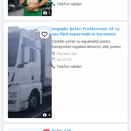
Telefon validat
lucrezi Plată corectă și la timp Program
100% flexibil lucrezi când vrei Posibilitate
1
...
Angajări Șoferi Profesioniști CE cu
sau fără experiență în Germania
Căutăm șoferi cu experiență pentru
transporturi regulate Amazon, atât pentru
echipaj (2 șoferi), cât și pentru șoferi
Pascani, Iasi
singuri. Oferim: Contract de muncă la
azi 02:55
angajator german Curse regulate Amazon
Telefon validat
Program stabil și planificare din timp
Camioane moderne și bine întreținute
Plata salariului la ...
4
Șofer TIR