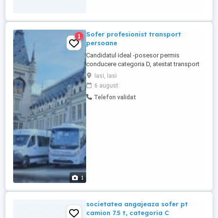
câteva detalii despre tine, cum ar fi:
experiența, ...
Sofer profesionist transport
1
persoane
Candidatul ideal -posesor permis
conducere categoria D, atestat transport
persoane, card tahograf; -experienta in
Iasi, Iasi
transport persoane sau transport marfa
6 august
curierat; -capacitate de munca, rezistenta
Telefon validat
la stres; - atitudine pozitiva, orientare spre
client; -tinuta decenta, seriozitate si
responsabilitate; -fara ...
1
societatea angajeaza sofer pt
camion 7.5 t, categoria C