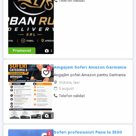
Telefon validat
oferim: Comision atractiv și transparent
Plată rapidă și la timp Program flexibil ...
Promovat
1
Amgajam Soferi Amazon Germania
2
Angajăm șoferi Amazon pentru Germania
Victoria, Iasi
5 august
Telefon validat
1
Soferi profesionisti Pana la 3500
3