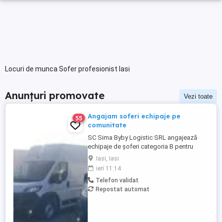
Locuri de munca Sofer profesionist Iasi
Anunțuri promovate
Vezi toate
Angajam soferi echipaje pe
55
comunitate
SC Sima Byby Logistic SRL angajează
echipaje de șoferi categoria B pentru
transport internațional (comunitate)!
Iasi, Iasi
Căutăm echipaje formate din 2 șoferi,
ieri 11:14
posesori ai permisului categoria B, pentru
Telefon validat
transport internațional de marfă. Oferim:
Repostat automat
Salariu între 1.800 și 2.200 Program: 2 luni
plecați 2 săptămâni ...