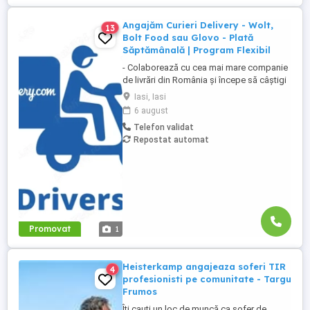
Angajăm Curieri Delivery - Wolt,
13
Bolt Food sau Glovo - Plată
Săptămânală | Program Flexibil
- Colaborează cu cea mai mare companie
de livrări din România și începe să câștigi
rapid! - Cerințe: Minim 18 ani Mijloc de
Iasi, Iasi
transport propriu (mașină, scuter,
6 august
motocicletă sau bicicletă) Telefon mobil
Telefon validat
cu acces la internet - Ce oferim: Plată
Repostat automat
săptămânală, fără întârzieri Bonusuri
atractive ...
Promovat
1
Heisterkamp angajeaza soferi TIR
4
profesionisti pe comunitate - Targu
Frumos
Îți cauți un loc de muncă ca șofer de