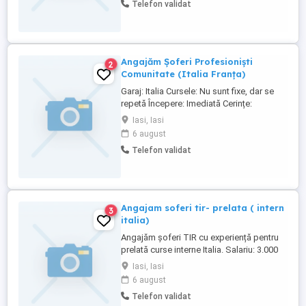
Telefon validat
Activitati specifice in santiere de drumuri
si poduri; Beneficii: -salariu motivant; -
contract ...
Angajăm Șoferi Profesioniști
2
Comunitate (Italia Franța)
Garaj: Italia Cursele: Nu sunt fixe, dar se
repetă Începere: Imediată Cerințe:
Experiență în domeniu Acte valabile
Iasi, Iasi
Salariu: 3000 euro
6 august
Telefon validat
Angajam soferi tir- prelata ( intern
3
italia)
Angajăm șoferi TIR cu experiență pentru
prelată curse interne Italia. Salariu: 3.000
EURO Cerințe: Experiență minim 1 an pe
Iasi, Iasi
TIR Permis C + E Acte valabile Avize
6 august
medicale la zi Dacă ești interesat,
Telefon validat
așteptăm CV-ul tău pe WhatsApp sau