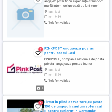
angajez șofer tir cu experiență -transport
marfă intern -se lucrează de luni-vineri -
weekendul liber Pentru mai multe detalii
Iasi, Iasi
746118611
ieri 19:59
Telefon validat
PINKPOST angajeaza postas
7
pentru orasul Iasi
PINKPOST , companie nationala de posta
privata , angajeaza postas (curier
pedestru) pentru orasul Iasi , pentru livrat
Iasi, Iasi
plicuri . Cei interesati pot lasa mesaj cu CV
ieri 15:29
la sediul nostru din B-dul Stefan cel Mare
Telefon validat
8 ( Galeriile de Arta Stefan cel Mare ) sau
cu raspuns la mesaj .
1
Firma in plină dezvoltare,cu peste
3
350 de angajați cautam soferi cat
B pentru curierat in Germania!