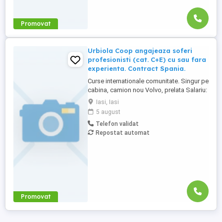
Promovat
Urbiola Coop angajeaza soferi
profesionisti (cat. C+E) cu sau fara
experienta. Contract Spania.
Curse internationale comunitate. Singur pe
cabina, camion nou Volvo, prelata Salariu:
2700 luna net 12.000 km (garantat) Prima
Iasi, Iasi
0,06 camion km extra peste 12000 km; +
5 august
100 prima la angajare pt. ADR; + 300 prima
Telefon validat
pentru 6 luni lucrate; + 300 prima pentru 9
Repostat automat
luni lucrate; + 300 prima pentru 12 luni
lucrate. Cazare, ...
Promovat