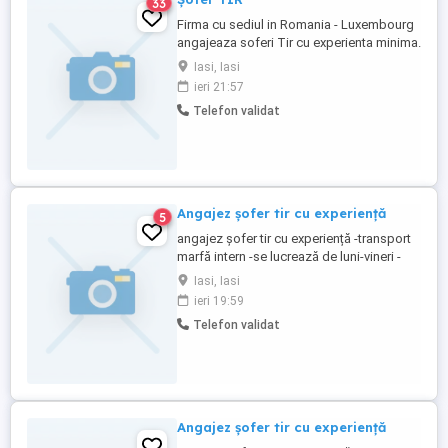
33
Firma cu sediul in Romania - Luxembourg
angajeaza soferi Tir cu experienta minima.
Se ofera salarizare la nivel de UE.
Iasi, Iasi
Camioane de ultimă generație. Salariul
ieri 21:57
lunar este aproximativ 3200-3500 în
Telefon validat
funcție de activitate. Mai multe relatii la
telefon.
Angajez șofer tir cu experiență
5
angajez șofer tir cu experiență -transport
marfă intern -se lucrează de luni-vineri -
weekendul liber Pentru mai multe detalii
Iasi, Iasi
746118611
ieri 19:59
Telefon validat
Angajez șofer tir cu experiență