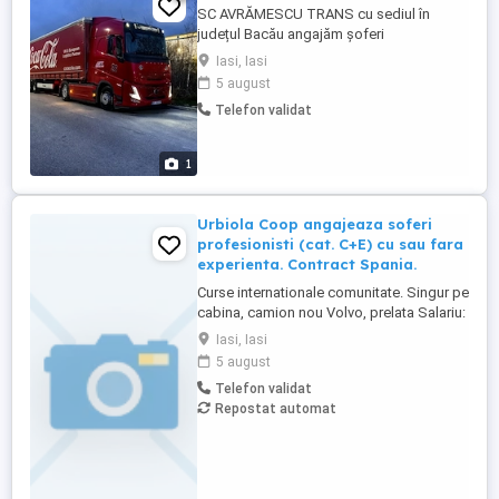
SC AVRĂMESCU TRANS cu sediul în
județul Bacău angajăm șoferi
profesioniști pentru comunitate! Salariul
Iasi, Iasi
3200-3500euro net in functie de ruta
5 august
Cursele sunt: Ruta 1 :Germania-Olanda-
Telefon validat
Belgia- Franța-Marea Britanie Ruta 2 :
Olanda, Belgia,Germania, Franta mai putin
Ruta 3 :Franta - UK (Paris - Londra ...
1
Urbiola Coop angajeaza soferi
profesionisti (cat. C+E) cu sau fara
experienta. Contract Spania.
Curse internationale comunitate. Singur pe
cabina, camion nou Volvo, prelata Salariu:
2700 luna net 12.000 km (garantat) Prima
Iasi, Iasi
0,06 camion km extra peste 12000 km; +
5 august
100 prima la angajare pt. ADR; + 300 prima
Telefon validat
pentru 6 luni lucrate; + 300 prima pentru 9
Repostat automat
luni lucrate; + 300 prima pentru 12 luni
lucrate. Cazare, ...