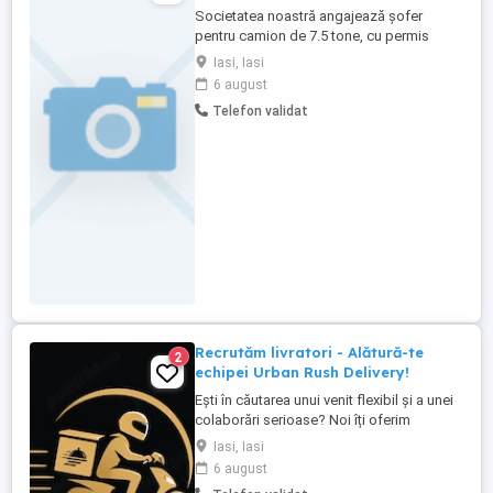
Societatea noastră angajează șofer
pentru camion de 7.5 tone, cu permis
categoria C.
Iasi, Iasi
6 august
Telefon validat
Recrutăm livratori - Alătură-te
2
echipei Urban Rush Delivery!
Ești în căutarea unui venit flexibil și a unei
colaborări serioase? Noi îți oferim
posibilitatea să livrezi prin cele mai mari
Iasi, Iasi
platforme de livrare din România, într-un
6 august
mediu profesionist și transparent. Ce îți