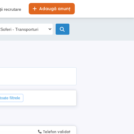
Adaugă anunț
ii recrutare
oate filtrele
Telefon validat