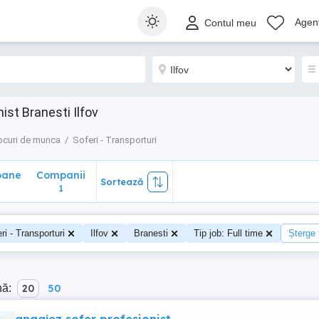
ane
Companii
Sortează
Agenț
Contul meu
1
ist Branesti Ilfov
ocuri de munca
Soferi - Transporturi
oane
Companii
Sortează
1
ri - Transporturi
Ilfov
Branesti
Tip job: Full time
Șterge t
nă:
20
50