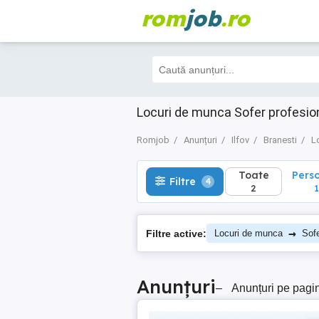
rom
job
.ro
Toate
Perso
Filtre
4
2
1
Locuri de munca Sofer profesion
Romjob
Anunțuri
Ilfov
Branesti
L
Toate
Pers
Filtre
4
2
1
→
Filtre active:
Locuri de munca
Sofe
Anunțuri
–
Anunțuri pe pagi