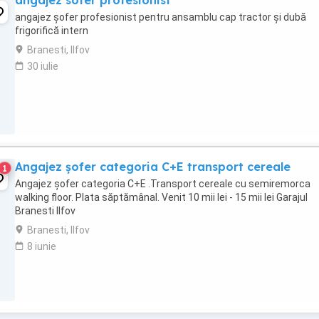
angajez sofer profesionist
angajez șofer profesionist pentru ansamblu cap tractor și dubă
frigorifică intern
Branesti, Ilfov
30 iulie
Angajez șofer categoria C+E transport cereale
1
Angajez șofer categoria C+E .Transport cereale cu semiremorca
walking floor. Plata săptămânal. Venit 10 mii lei - 15 mii lei Garajul
Branesti Ilfov
Branesti, Ilfov
8 iunie