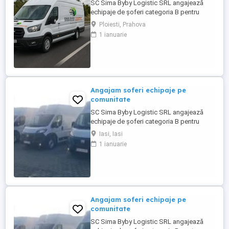
SC Sima Byby Logistic SRL angajează
echipaje de șoferi categoria B pentru
transport internațional (comunitate)!
Ploiesti, Prahova
Căutăm echipaje formate din 2 șoferi,
1 ianuarie
posesori ai permisului categoria B, pentru
transport internațional de marfă. Oferim:
Salariu între 1.800 și 2.200 Program: 2 luni
plecați 2 săptămâni ...
Angajam soferi echipaje pe
comunitate
SC Sima Byby Logistic SRL angajează
echipaje de șoferi categoria B pentru
transport internațional (comunitate)!
Iasi, Iasi
Căutăm echipaje formate din 2 șoferi,
1 ianuarie
posesori ai permisului categoria B, pentru
transport internațional de marfă. Oferim:
Salariu între 1.800 și 2.200 Program: 2 luni
plecați 2 săptămâni ...
Angajam soferi echipaje pe
comunitate
SC Sima Byby Logistic SRL angajează