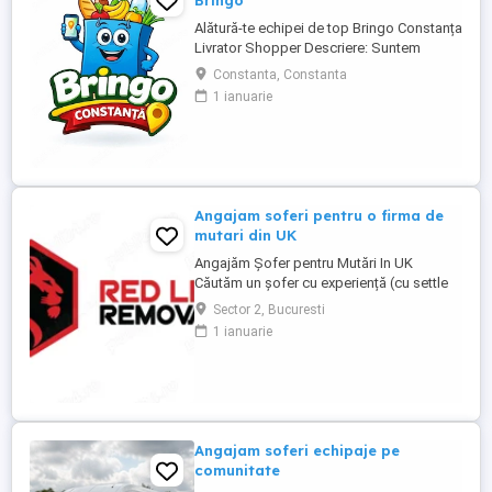
Bringo
Alătură-te echipei de top Bringo Constanța
Livrator Shopper Descriere: Suntem
echipa de top Bringo din Constanța,
Constanta, Constanta
fruntași la număr de comenzi, target-uri
1 ianuarie
atinse și tips-uri primite de la clienți. Acum
căutăm livratori shopperi care vor să
crească alături de noi. La noi, veniturile
cresc odată cu ...
Angajam soferi pentru o firma de
mutari din UK
Angajăm Șofer pentru Mutări In UK
Căutăm un șofer cu experiență (cu settle
sau pre-settle status în UK), serios,
Sector 2, Bucuresti
punctual și cu responsabilitate. Dacă știi
1 ianuarie
să conduci bine, să ai grijă de marfa
clientului și nu te sperie munca fizică, ești
omul nostru. Dacă ai : Permis categoria B
(C e bonus) Experiență ...
Angajam soferi echipaje pe
comunitate