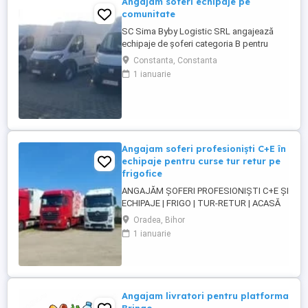
Angajam soferi echipaje pe
comunitate
SC Sima Byby Logistic SRL angajează
echipaje de șoferi categoria B pentru
transport internațional (comunitate)!
Constanta, Constanta
Căutăm echipaje formate din 2 șoferi,
1 ianuarie
posesori ai permisului categoria B, pentru
transport internațional de marfă. Oferim:
Salariu între 1.800 și 2.200 Program: 2 luni
plecați 2 săptămâni ...
Angajam soferi profesioniști C+E în
echipaje pentru curse tur retur pe
frigofice
ANGAJĂM ȘOFERI PROFESIONIȘTI C+E ȘI
ECHIPAJE | FRIGO | TUR-RETUR | ACASĂ
SĂPTĂMÂNAL | ORADEA Companie de
Oradea, Bihor
transport din Oradea angajează șoferi
1 ianuarie
profesioniști categoria C+E și echipaje
pentru transport internațional pe
camioane Euro 6 cu semiremorci
frigorifice. Căutăm persoane serioase,
responsabile ...
Angajam livratori pentru platforma