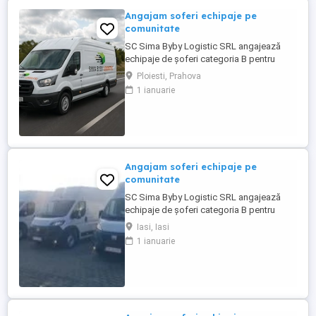
Angajam soferi echipaje pe
comunitate
SC Sima Byby Logistic SRL angajează
echipaje de șoferi categoria B pentru
transport internațional (comunitate)!
Ploiesti, Prahova
Căutăm echipaje formate din 2 șoferi,
1 ianuarie
posesori ai permisului categoria B, pentru
transport internațional de marfă. Oferim:
Salariu între 1.800 și 2.200 Program: 2 luni
plecați 2 săptămâni ...
Angajam soferi echipaje pe
comunitate
SC Sima Byby Logistic SRL angajează
echipaje de șoferi categoria B pentru
transport internațional (comunitate)!
Iasi, Iasi
Căutăm echipaje formate din 2 șoferi,
1 ianuarie
posesori ai permisului categoria B, pentru
transport internațional de marfă. Oferim:
Salariu între 1.800 și 2.200 Program: 2 luni
plecați 2 săptămâni ...