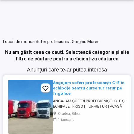
Locuri de munca Sofer profesionist Gurghiu Mures
Nu am găsit ceea ce cauți.
Selectează categoria și alte
filtre de căutare pentru a eficientiza căutarea
Anunțuri care te-ar putea interesa
Angajam soferi profesioniști C+E în
echipaje pentru curse tur retur pe
frigofice
ANGAJĂM ȘOFERI PROFESIONIȘTI C+E ȘI
ECHIPAJE | FRIGO | TUR-RETUR | ACASĂ
SĂPTĂMÂNAL | ORADEA Companie de
Oradea, Bihor
transport din Oradea angajează șoferi
1 ianuarie
profesioniști categoria C+E și echipaje
pentru transport internațional pe
camioane Euro 6 cu semiremorci