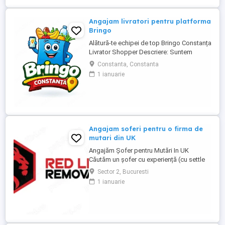
frigorifice. Căutăm persoane serioase,
responsabile ...
Angajam livratori pentru platforma
Bringo
Alătură-te echipei de top Bringo Constanța
Livrator Shopper Descriere: Suntem
echipa de top Bringo din Constanța,
Constanta, Constanta
fruntași la număr de comenzi, target-uri
1 ianuarie
atinse și tips-uri primite de la clienți. Acum
căutăm livratori shopperi care vor să
crească alături de noi. La noi, veniturile
cresc odată cu ...
Angajam soferi pentru o firma de
mutari din UK
Angajăm Șofer pentru Mutări In UK
Căutăm un șofer cu experiență (cu settle
sau pre-settle status în UK), serios,
Sector 2, Bucuresti
punctual și cu responsabilitate. Dacă știi
1 ianuarie
să conduci bine, să ai grijă de marfa
clientului și nu te sperie munca fizică, ești
omul nostru. Dacă ai : Permis categoria B
(C e bonus) Experiență ...