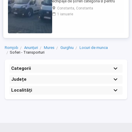
echipaje de șoferi categoria B pentru
transport internațional (comunitate)!
Constanta, Constanta
Căutăm echipaje formate din 2 șoferi,
1 ianuarie
posesori ai permisului categoria B, pentru
transport internațional de marfă. Oferim:
Salariu între 1.800 și 2.200 Program: 2 luni
plecați 2 săptămâni ...
Romjob
Anunțuri
Mures
Gurghiu
Locuri de munca
Soferi - Transporturi
Categorii
Județe
Localități