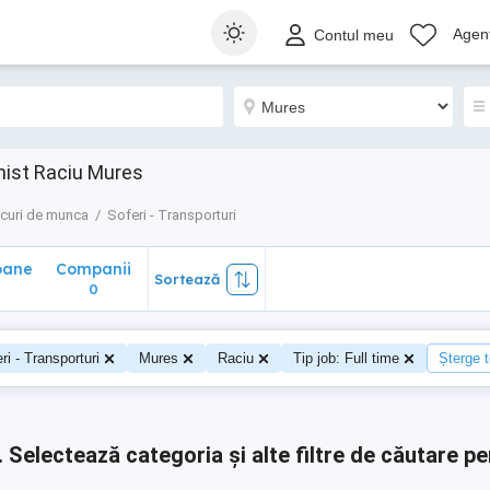
ane
Companii
Sortează
Agenț
Contul meu
0
nist Raciu Mures
curi de munca
Soferi - Transporturi
oane
Companii
Sortează
0
0
ri - Transporturi
Mures
Raciu
Tip job: Full time
Șterge t
.
Selectează categoria și alte filtre de căutare pe