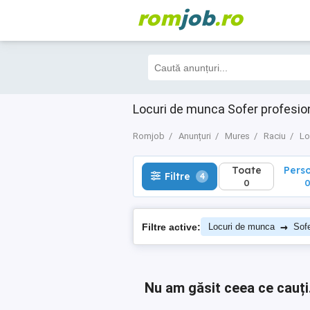
rom
job
.ro
Toate
Perso
Filtre
4
0
0
Locuri de munca Sofer profesio
Romjob
Anunțuri
Mures
Raciu
Lo
Toate
Pers
Filtre
4
0
→
Filtre active:
Locuri de munca
Sofe
Nu am găsit ceea ce cauți