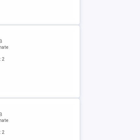
 B
rmate
: 2
 B
rmate
: 2