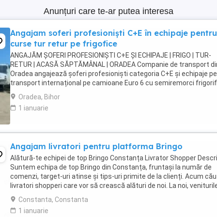
Anunțuri care te-ar putea interesa
Angajam soferi profesioniști C+E în echipaje pentru
curse tur retur pe frigofice
ANGAJĂM ȘOFERI PROFESIONIȘTI C+E ȘI ECHIPAJE | FRIGO | TUR-
RETUR | ACASĂ SĂPTĂMÂNAL | ORADEA Companie de transport di
Oradea angajează șoferi profesioniști categoria C+E și echipaje p
transport internațional pe camioane Euro 6 cu semiremorci frigorif
Căutăm persoane serioase, responsabile ...
Oradea, Bihor
1 ianuarie
Angajam livratori pentru platforma Bringo
Alătură-te echipei de top Bringo Constanța Livrator Shopper Descri
Suntem echipa de top Bringo din Constanța, fruntași la număr de
comenzi, target-uri atinse și tips-uri primite de la clienți. Acum c
livratori shopperi care vor să crească alături de noi. La noi, venituril
cresc odată cu ...
Constanta, Constanta
1 ianuarie