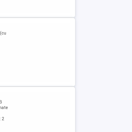
 (cu
 B
rmate
: 2