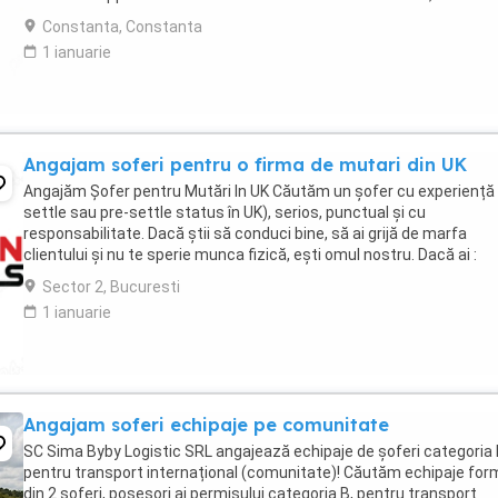
cresc odată cu ...
Constanta, Constanta
1 ianuarie
Angajam soferi pentru o firma de mutari din UK
Angajăm Șofer pentru Mutări In UK Căutăm un șofer cu experiență
settle sau pre-settle status în UK), serios, punctual și cu
responsabilitate. Dacă știi să conduci bine, să ai grijă de marfa
clientului și nu te sperie munca fizică, ești omul nostru. Dacă ai :
Permis categoria B (C e bonus) Experiență ...
Sector 2, Bucuresti
1 ianuarie
Angajam soferi echipaje pe comunitate
SC Sima Byby Logistic SRL angajează echipaje de șoferi categoria
pentru transport internațional (comunitate)! Căutăm echipaje fo
din 2 șoferi, posesori ai permisului categoria B, pentru transport