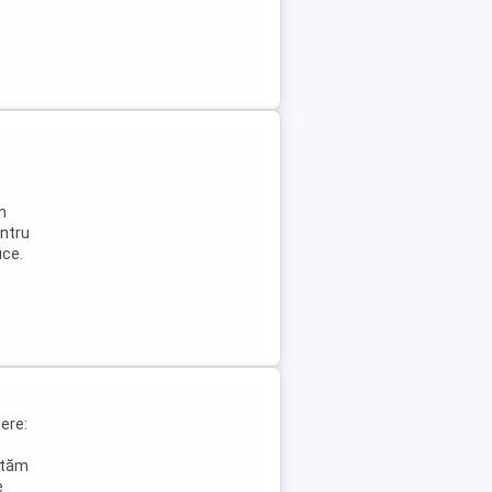
n
entru
ice.
ere:
ăutăm
e