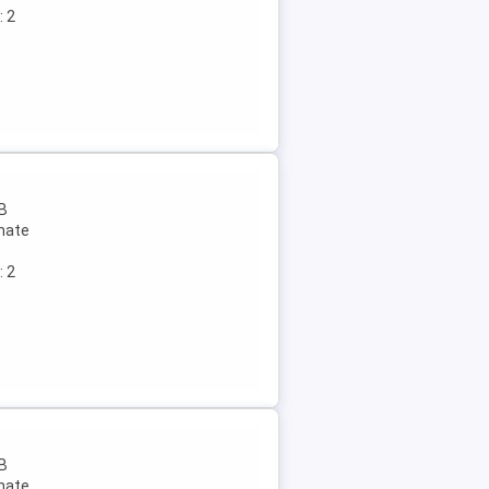
: 2
 B
rmate
: 2
 B
rmate