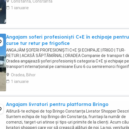
Constanta, Constanta
1 ianuarie
Angajam soferi profesioniști C+E în echipaje pentru
curse tur retur pe frigofice
ANGAJĂM ȘOFERI PROFESIONIȘTI C+E ȘI ECHIPAJE | FRIGO | TUR-
RETUR | ACASĂ SĂPTĂMÂNAL | ORADEA Companie de transport di
Oradea angajează șoferi profesioniști categoria C+E și echipaje p
transport internațional pe camioane Euro 6 cu semiremorci frigorif
Căutăm persoane serioase, responsabile ...
Oradea, Bihor
1 ianuarie
Angajam livratori pentru platforma Bringo
Alătură-te echipei de top Bringo Constanța Livrator Shopper Descri
Suntem echipa de top Bringo din Constanța, fruntași la număr de
comenzi, target-uri atinse și tips-uri primite de la clienți. Acum c
livratori shopperi care vor să crească alături de noi. La noi, venituril