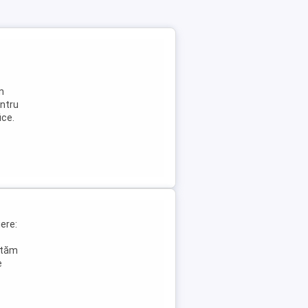
n
entru
ice.
ere:
ăutăm
e