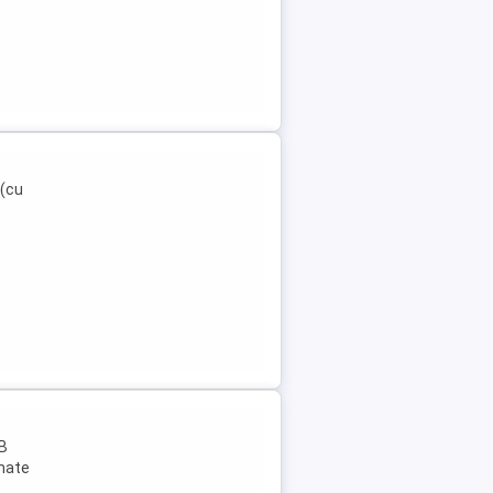
 (cu
 B
rmate