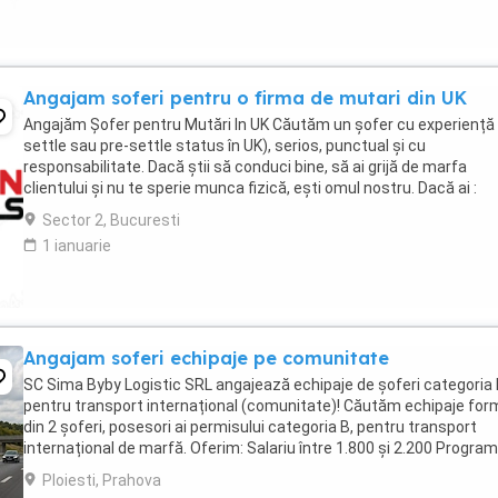
Angajam soferi pentru o firma de mutari din UK
Angajăm Șofer pentru Mutări In UK Căutăm un șofer cu experiență
settle sau pre-settle status în UK), serios, punctual și cu
responsabilitate. Dacă știi să conduci bine, să ai grijă de marfa
clientului și nu te sperie munca fizică, ești omul nostru. Dacă ai :
Permis categoria B (C e bonus) Experiență ...
Sector 2, Bucuresti
1 ianuarie
Angajam soferi echipaje pe comunitate
SC Sima Byby Logistic SRL angajează echipaje de șoferi categoria
pentru transport internațional (comunitate)! Căutăm echipaje fo
din 2 șoferi, posesori ai permisului categoria B, pentru transport
internațional de marfă. Oferim: Salariu între 1.800 și 2.200 Program
luni plecați 2 săptămâni ...
Ploiesti, Prahova