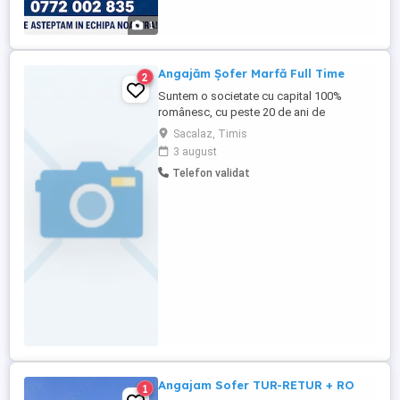
1
Angajăm Șofer Marfă Full Time
2
Suntem o societate cu capital 100%
românesc, cu peste 20 de ani de
experiență în distribuția de inputuri
Sacalaz, Timis
agricole eficiente și un portofoliu de
3 august
produse diversificat, complet și actualizat,
Telefon validat
adaptat nevoilor clienților și cerințelor
pieței actuale. Căutăm un șofer
responsabil și profesionist care să se ...
Angajam Sofer TUR-RETUR + RO
1