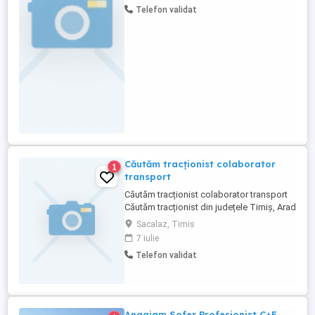
Telefon validat
Căutăm tracționist colaborator
1
transport
Căutăm tracționist colaborator transport
Căutăm tracționist din județele Timiș, Arad
sau Caraș-Severin, care deține cap tractor
Sacalaz, Timis
standard, mega sau semi-mega. Kitul de
7 iulie
basculare montat pe autovehicul
Telefon validat
constituie un avantaj. Se lucrează cu
următoarele tipuri de remorci: Prelată
standard Prelată ...
Angajam Sofer Profesionist C+E