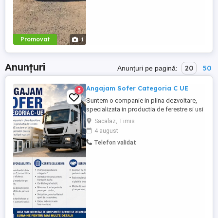
Promovat
1
Anunțuri
20
50
Anunțuri pe pagină:
Angajam Sofer Categoria C UE
3
Suntem o companie in plina dezvoltare,
specializata in productia de ferestre si usi
din PVC cautam un coleg serios si
Sacalaz, Timis
responsabil pentru a se alatura echipei
4 august
noastre. Responsabilitati: Conducerea
Telefon validat
autovehiculelor din categoria C, in conditii
de siguranta si eficienta; Transportul
marfurilor pe rute ...