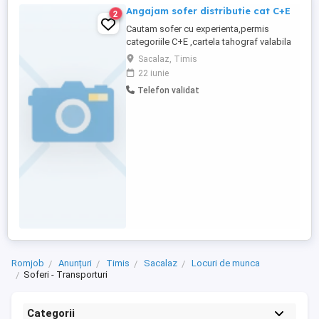
Angajam sofer distributie cat C+E
2
Cautam sofer cu experienta,permis
categoriile C+E ,cartela tahograf valabila
pt distributie marfa din Sacalaz. Jud
Sacalaz, Timis
Timis va avea ca sarcini : - preluare marfa
22 iunie
si livrare catre clienti -aprovizionare cu
Telefon validat
marfa. Disponibilitate imediata. Salar intre
6500 ron si 8000 ron net Detalii la nr ...
Romjob
Anunțuri
Timis
Sacalaz
Locuri de munca
Soferi - Transporturi
Categorii