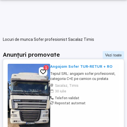
Locuri de munca Sofer profesionist Sacalaz Timis
Anunțuri promovate
Vezi toate
Angajam Sofer TUR-RETUR + RO
1
Tepiul SRL: angajam sofer profesionist,
categoria C+E pe camion cu prelata
pentru curse tur-retur. Angajam si sofer
Sacalaz, Timis
pentru curse interne local, categoria B+C.
30 iulie
Mai multe detalii la Telefon:
Telefon validat
Repostat automat