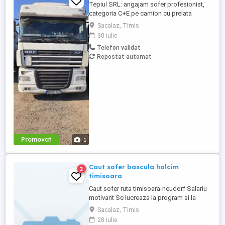
Tepiul SRL: angajam sofer profesionist,
categoria C+E pe camion cu prelata
pentru curse tur-retur. Angajam si sofer
Sacalaz, Timis
pentru curse interne local, categoria B+C.
30 iulie
Mai multe detalii la Telefon:
Telefon validat
Repostat automat
Promovat
1
Caut sofer bascula holcim
2
timisoara
Caut sofer ruta timisoara-neudorf Salariu
motivant Se lucreaza la program si la
tonaj Caut sofer cu experienta si din zona
Sacalaz, Timis
timisoara, sanandrei, lipova, neudorf Tel
28 iulie