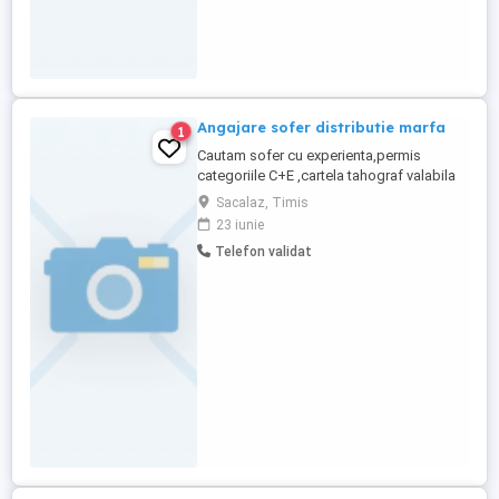
Angajare sofer distributie marfa
1
Cautam sofer cu experienta,permis
categoriile C+E ,cartela tahograf valabila
pt distributie marfa din Sacalaz. Jud
Sacalaz, Timis
Timis va avea ca sarcini : - preluare marfa
23 iunie
si livrare catre clienti -aprovizionare cu
Telefon validat
marfa. Disponibilitate imediata. Salar intre
6500 ron si 8000 ron net Detalii la nr tel