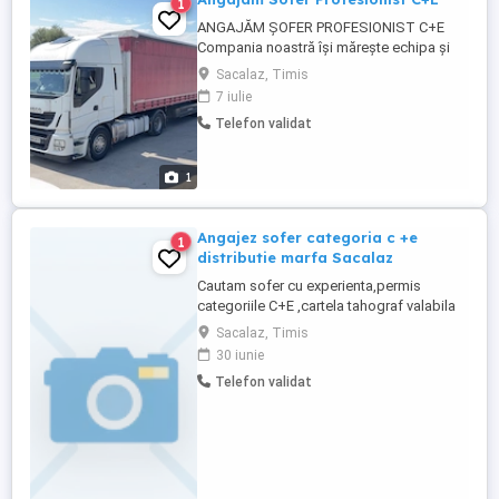
1
ANGAJĂM ȘOFER PROFESIONIST C+E
Compania noastră își mărește echipa și
caută șofer profesionist categoria C+E.
Sacalaz, Timis
Oferim: Salariu începând de la 7.000 RON
7 iulie
net, cu posibilitate de creștere în funcție
Telefon validat
de experiență și performanță Contract de
muncă pe perioadă nedeterminată Plata
salariului la ...
1
Angajez sofer categoria c +e
1
distributie marfa Sacalaz
Cautam sofer cu experienta,permis
categoriile C+E ,cartela tahograf valabila
pt distributie marfa din Sacalaz. Jud
Sacalaz, Timis
Timis va avea ca sarcini : - preluare marfa
30 iunie
si livrare catre clienti -aprovizionare cu
Telefon validat
marfa. Disponibilitate imediata. Salar intre
6500 ron si 8000 ron net Detalii la nr ...