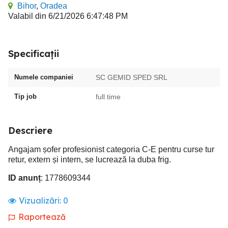
Bihor
,
Oradea
Valabil din 6/21/2026 6:47:48 PM
Specificații
Numele companiei
SC GEMID SPED SRL
Tip job
full time
Descriere
Angajam șofer profesionist categoria C-E pentru curse tur
retur, extern și intern, se lucrează la duba frig.
ID anunț
: 1778609344
Vizualizări:
0
Raportează