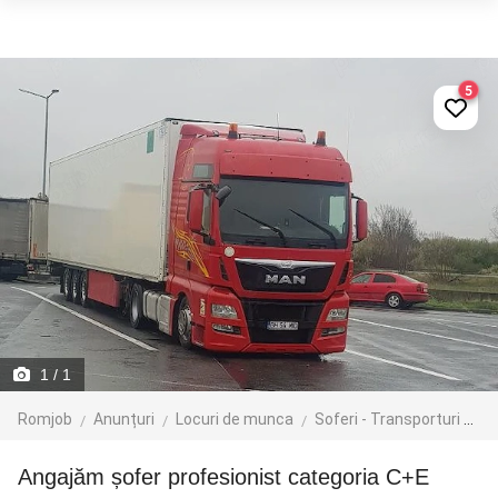
5
1
/ 1
Romjob
Anunțuri
Locuri de munca
Soferi - Transporturi
Tr
Angajăm șofer profesionist categoria C+E